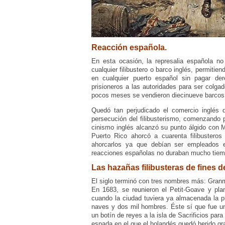
Reacción española.
En esta ocasión, la represalia española no
cualquier filibustero o barco inglés, permitie
en cualquier puerto español sin pagar dere
prisioneros a las autoridades para ser colga
pocos meses se vendieron diecinueve barcos 
Quedó tan perjudicado el comercio inglés 
persecución del filibusterismo, comenzando p
cinismo inglés alcanzó su punto álgido con M
Puerto Rico ahorcó a cuarenta filibustero
ahorcarlos ya que debían ser empleados en
reacciones españolas no duraban mucho tiem
Las hazañas filibusteras de fines de
El siglo terminó con tres nombres más: Granm
En 1683, se reunieron el Petit-Goave y plani
cuando la ciudad tuviera ya almacenada la p
naves y dos mil hombres. Éste sí que fue un 
un botín de reyes a la isla de Sacrificios par
espada en el que el holandés quedó herido g