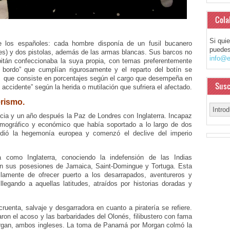
Cola
Si qui
e los españoles: cada hombre disponía de un fusil bucanero
puedes
es) y dos pistolas, además de las armas blancas. Sus barcos no
info@e
itán confeccionaba la suya propia, con temas preferentemente
a bordo” que cumplían rigurosamente y el reparto del botín se
que consiste en porcentajes según el cargo que desempeña en
Susc
ccidente” según la herida o mutilación que sufriera el afectado.
erismo.
cia y un año después la Paz de Londres con Inglaterra. Incapaz
emográfico y económico que había soportado a lo largo de dos
rdió la hegemonía europea y comenzó el declive del imperio
 como Inglaterra, conociendo la indefensión de las Indias
o en sus posesiones de Jamaica, Saint-Domingue y Tortuga. Esta
llamente de ofrecer puerto a los desarrapados, aventureros y
legando a aquellas latitudes, atraídos por historias doradas y
ruenta, salvaje y desgarradora en cuanto a piratería se refiere.
ron el acoso y las barbaridades del Olonés, filibustero con fama
organ, ambos ingleses. La toma de Panamá por Morgan colmó la