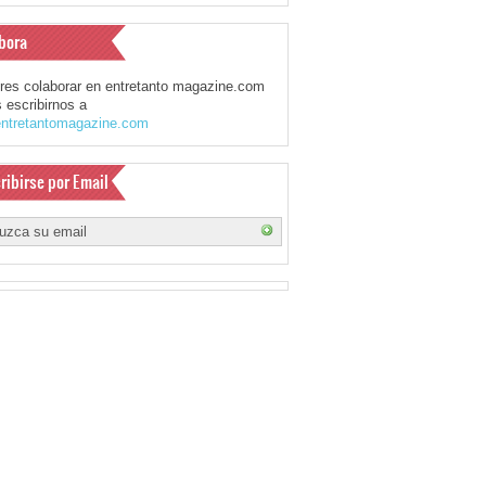
bora
eres colaborar en entretanto magazine.com
 escribirnos a
ntretantomagazine.com
ribirse por Email