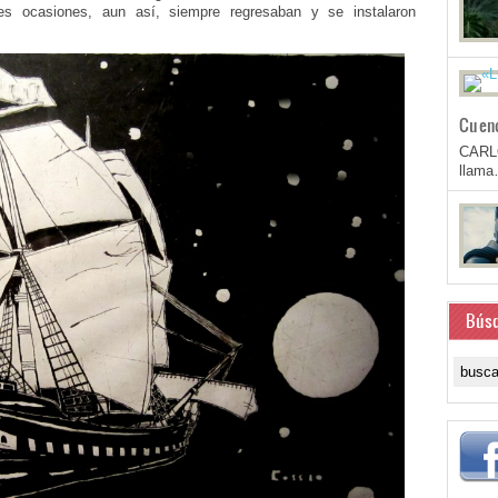
es ocasiones, aun así, siempre regresaban y se instalaron
Cuen
CARL
llam
Bús