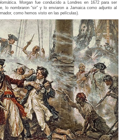
iplomática. Morgan fue conducido a Londres en 1672 para ser
e, lo nombraron “sir” y lo enviaron a Jamaica como adjunto al
rnador, como hemos visto en las películas).