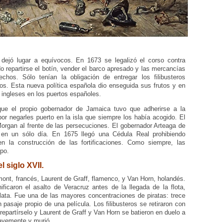
 dejó lugar a equívocos. En 1673 se legalizó el corso contra
ndo repartirse el botín, vender el barco apresado y las mercancías
chos. Sólo tenían la obligación de entregar los filibusteros
dos. Esta nueva política española dio enseguida sus frutos y en
ingleses en los puertos españoles.
que el propio gobernador de Jamaica tuvo que adherirse a la
or negarles puerto en la isla que siempre los había acogido. El
organ al frente de las persecuciones. El gobernador Arteaga de
s en un sólo día. En 1675 llegó una Cédula Real prohibiendo
 la construcción de las fortificaciones. Como siempre, las
po.
l siglo XVII.
ont, francés, Laurent de Graff, flamenco, y Van Horn, holandés.
ficaron el asalto de Veracruz antes de la llegada de la flota,
lata. Fue una de las mayores concentraciones de piratas: trece
pasaje propio de una película. Los filibusteros se retiraron con
a repartírselo y Laurent de Graff y Van Horn se batieron en duelo a
ravemente y murió.