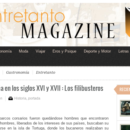
onomía
Moda
Viajar
Eros y Psique
Deporte y Motor
Letras
Gastronomía
Entretanto
a en los siglos XVI y XVII : Los filibusteros
RECIE
on
Historia
,
portada
barcos corsarios fueron quedándose hombres que encontraron
s hombres, liberados de los intereses de sus países, buscaban su
larse en la isla de Tortuga, donde los bucaneros realizaban su