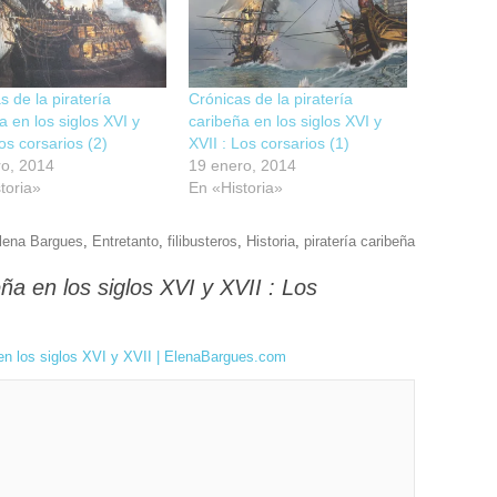
s de la piratería
Crónicas de la piratería
a en los siglos XVI y
caribeña en los siglos XVI y
Los corsarios (2)
XVII : Los corsarios (1)
ro, 2014
19 enero, 2014
toria»
En «Historia»
lena Bargues
,
Entretanto
,
filibusteros
,
Historia
,
piratería caribeña
eña en los siglos XVI y XVII : Los
 en los siglos XVI y XVII | ElenaBargues.com