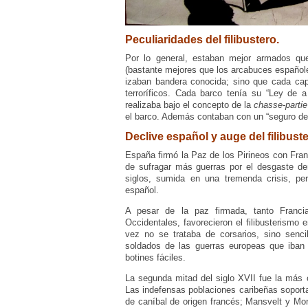
Peculiaridades del filibustero.
Por lo general, estaban mejor armados qu
(bastante mejores que los arcabuces español
izaban bandera conocida; sino que cada cap
terroríficos. Cada barco tenía su “Ley de 
realizaba bajo el concepto de la
chasse-partie
el barco. Además contaban con un “seguro de a
Declive español y auge del filibust
España firmó la Paz de los Pirineos con Fran
de sufragar más guerras por el desgaste d
siglos, sumida en una tremenda crisis, pe
español.
A pesar de la paz firmada, tanto Francia
Occidentales, favorecieron el filibusterism
vez no se trataba de corsarios, sino senci
soldados de las guerras europeas que iban l
botines fáciles.
La segunda mitad del siglo XVII fue la más c
Las indefensas poblaciones caribeñas soporta
de caníbal de origen francés; Mansvelt y M