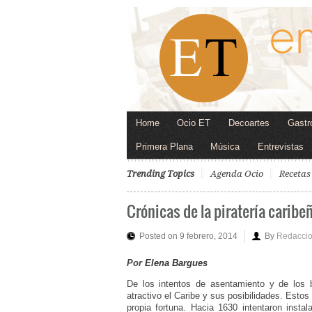
Home
Ocio ET
Decoartes
Gastr
Primera Plana
Música
Entrevistas
Trending Topics
Agenda Ocio
Recetas
Crónicas de la piratería caribeñ
Posted on 9 febrero, 2014
By
Redacci
Por
Elena Bargues
De los intentos de asentamiento y de los 
atractivo el Caribe y sus posibilidades. Esto
propia fortuna. Hacia 1630 intentaron insta