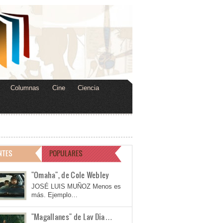
Columnas
Cine
Ciencia
NTES
POPULARES
"Omaha", de Cole Webley
JOSÉ LUIS MUÑOZ Menos es
más. Ejemplo…
"Magallanes" de Lav Dia…