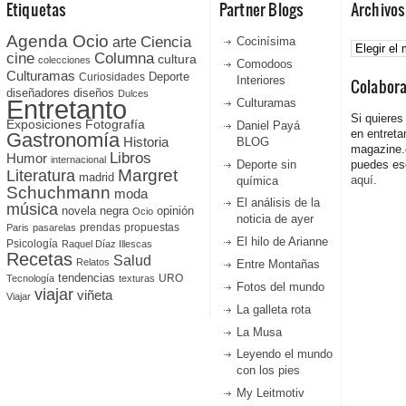
Etiquetas
Partner Blogs
Archivos
Agenda Ocio
Ciencia
Archivos
arte
Cocinísima
cine
Columna
cultura
colecciones
Comodoos
Culturamas
Curiosidades
Deporte
Interiores
Colabor
diseñadores
diseños
Dulces
Entretanto
Culturamas
Si quieres
Fotografía
Exposiciones
Daniel Payá
en entreta
Gastronomía
Historia
BLOG
magazine
Libros
Humor
internacional
Deporte sin
puedes esc
Literatura
Margret
madrid
aquí.
química
Schuchmann
moda
El análisis de la
música
novela negra
opinión
Ocio
noticia de ayer
prendas
propuestas
Paris
pasarelas
El hilo de Arianne
Psicología
Raquel Díaz Illescas
Recetas
Salud
Relatos
Entre Montañas
tendencias
URO
Tecnología
texturas
Fotos del mundo
viajar
viñeta
Viajar
La galleta rota
La Musa
Leyendo el mundo
con los pies
My Leitmotiv