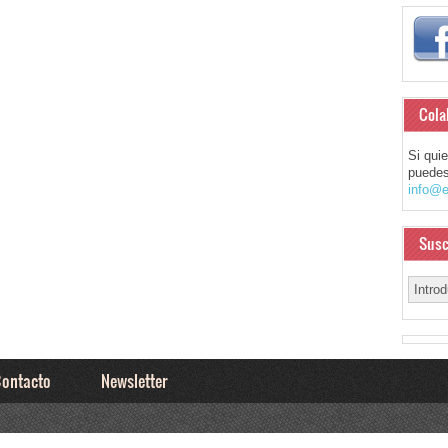
Cola
Si qui
puedes
info@e
Susc
ontacto
Newsletter