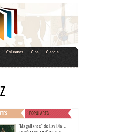
Columnas
Cine
Ciencia
Z
NTES
POPULARES
"Magallanes" de Lav Dia…