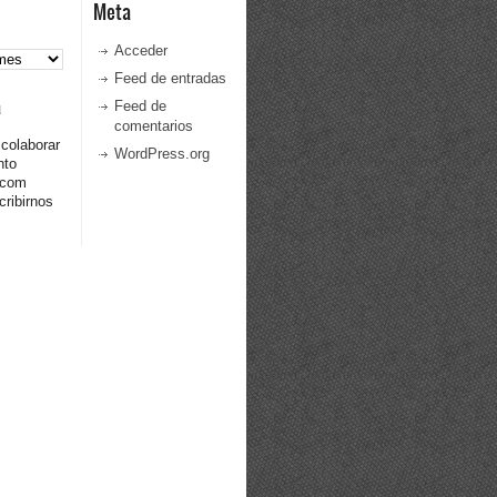
Meta
Acceder
Feed de entradas
a
Feed de
comentarios
 colaborar
WordPress.org
nto
.com
ribirnos