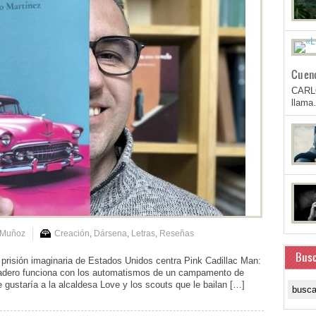
Cuen
CARL
llam
 Muñoz
Creación
,
Dársena
,
Letras
,
Reseñas
Busc
isión imaginaria de Estados Unidos centra Pink Cadillac Man:
cadero funciona con los automatismos de un campamento de
le gustaría a la alcaldesa Love y los scouts que le bailan […]