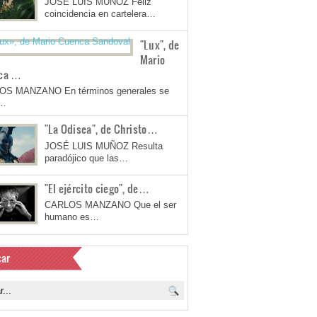
JOSÉ LUIS MUÑOZ Feliz
coincidencia en cartelera…
"Lux", de
Mario
ca …
OS MANZANO En términos generales se
a…
"La Odisea", de Christo…
JOSÉ LUIS MUÑOZ Resulta
paradójico que las…
"El ejército ciego", de…
CARLOS MANZANO Que el ser
humano es…
ar