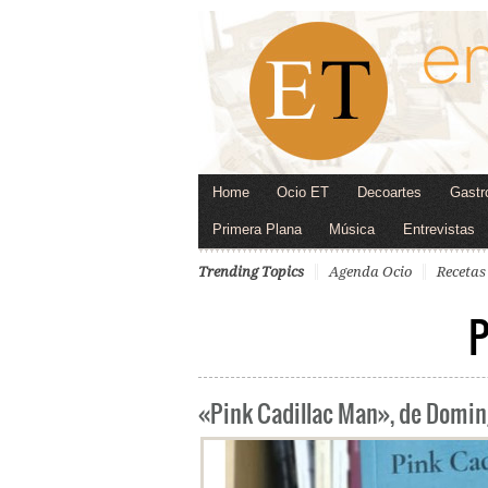
Home
Ocio ET
Decoartes
Gastr
Primera Plana
Música
Entrevistas
Trending Topics
Agenda Ocio
Recetas
«Pink Cadillac Man», de Domin