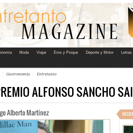
onomía
Moda
Viajar
Eros y Psique
Deporte y Motor
Letras
Gastronomía
Entretanto
PREMIO ALFONSO SANCHO SAI
go Alberto Martínez
RECIE