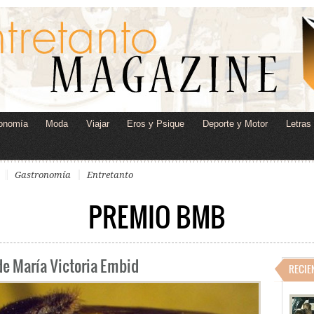
onomía
Moda
Viajar
Eros y Psique
Deporte y Motor
Letras
Gastronomía
Entretanto
PREMIO BMB
 de María Victoria Embid
RECIE