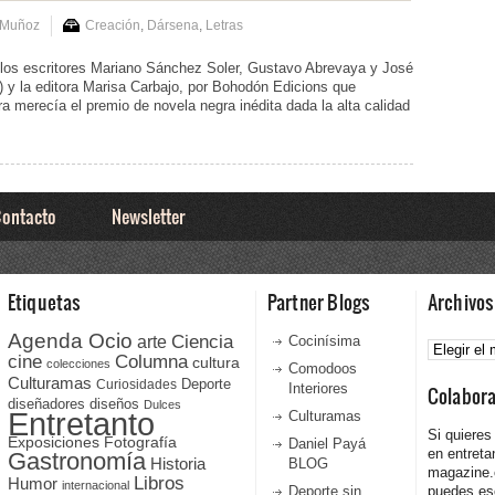
 Muñoz
Creación
,
Dársena
,
Letras
r los escritores Mariano Sánchez Soler, Gustavo Abrevaya y José
n) y la editora Marisa Carbajo, por Bohodón Edicions que
ra merecía el premio de novela negra inédita dada la alta calidad
ontacto
Newsletter
Etiquetas
Partner Blogs
Archivos
Agenda Ocio
Ciencia
Archivos
arte
Cocinísima
cine
Columna
cultura
colecciones
Comodoos
Culturamas
Curiosidades
Deporte
Interiores
Colabor
diseñadores
diseños
Dulces
Entretanto
Culturamas
Si quieres
Fotografía
Exposiciones
Daniel Payá
en entreta
Gastronomía
Historia
BLOG
magazine
Libros
Humor
internacional
Deporte sin
puedes esc