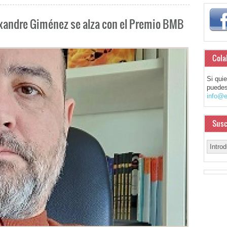
leixandre Giménez se alza con el Premio BMB
Cola
Si qui
puedes
info@e
Susc