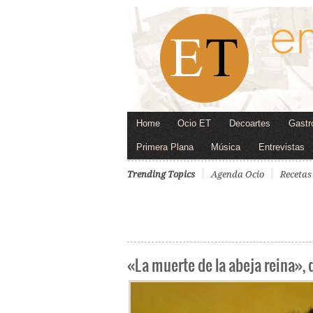
Home
Ocio ET
Decoartes
Gastr
Primera Plana
Música
Entrevistas
Trending Topics
Agenda Ocio
Recetas
«La muerte de la abeja reina»,