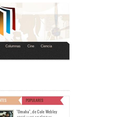
Columnas
Cine
Ciencia
NTES
POPULARES
"Omaha", de Cole Webley