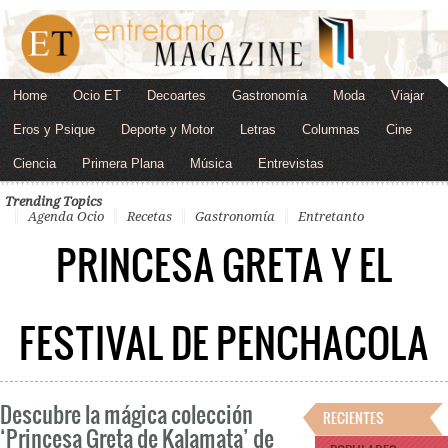
Home
Ocio ET
Decoartes
Gastronomía
Moda
Viajar
Eros y Psique
Deporte y Motor
Letras
Columnas
Cine
Ciencia
Primera Plana
Música
Entrevistas
Trending Topics
Agenda Ocio
Recetas
Gastronomía
Entretanto
PRINCESA GRETA Y EL
FESTIVAL DE PENCHACOLA
Descubre la mágica colección
RECIENTES
‘Princesa Greta de Kalamata’ de