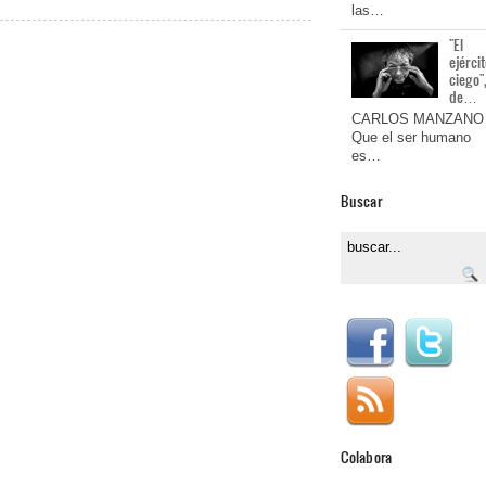
las…
"El
ejérci
ciego"
de…
CARLOS MANZANO
Que el ser humano
es…
Buscar
Colabora