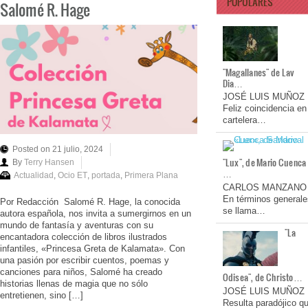
POPULARES
Salomé R. Hage
"Magallanes" de Lav
Dia…
JOSÉ LUIS MUÑOZ
Feliz coincidencia en
cartelera…
Posted on 21 julio, 2024
"Lux", de Mario Cuenca
By
Terry Hansen
…
Actualidad
,
Ocio ET
,
portada
,
Primera Plana
CARLOS MANZANO
En términos generale
Por Redacción Salomé R. Hage, la conocida
se llama…
autora española, nos invita a sumergirnos en un
mundo de fantasía y aventuras con su
"La
encantadora colección de libros ilustrados
infantiles, «Princesa Greta de Kalamata». Con
una pasión por escribir cuentos, poemas y
canciones para niños, Salomé ha creado
Odisea", de Christo…
historias llenas de magia que no sólo
JOSÉ LUIS MUÑOZ
entretienen, sino […]
Resulta paradójico q