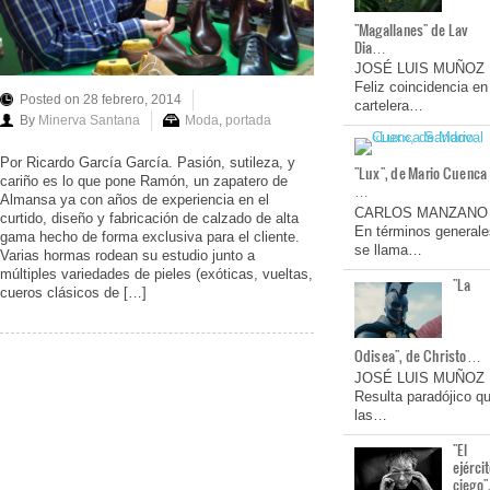
"Magallanes" de Lav
Dia…
JOSÉ LUIS MUÑOZ
Feliz coincidencia en
Posted on 28 febrero, 2014
cartelera…
By
Minerva Santana
Moda
,
portada
Por Ricardo García García. Pasión, sutileza, y
"Lux", de Mario Cuenca
cariño es lo que pone Ramón, un zapatero de
…
Almansa ya con años de experiencia en el
CARLOS MANZANO
curtido, diseño y fabricación de calzado de alta
En términos generale
gama hecho de forma exclusiva para el cliente.
se llama…
Varias hormas rodean su estudio junto a
múltiples variedades de pieles (exóticas, vueltas,
"La
cueros clásicos de […]
Odisea", de Christo…
JOSÉ LUIS MUÑOZ
Resulta paradójico q
las…
"El
ejérci
ciego"