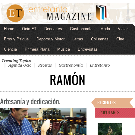
Home
Ocio ET
Decoartes
Gastronomía
Moda
Viajar
Eros y Psique
Deporte y Motor
Letras
Columnas
Cine
Ciencia
Primera Plana
Música
Entrevistas
Trending Topics
Agenda Ocio
Recetas
Gastronomía
Entretanto
RAMÓN
Artesanía y dedicación.
RECIENTES
POPULARES