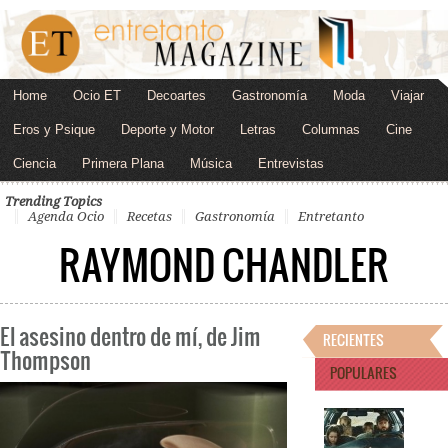
Home
Ocio ET
Decoartes
Gastronomía
Moda
Viajar
Eros y Psique
Deporte y Motor
Letras
Columnas
Cine
Ciencia
Primera Plana
Música
Entrevistas
Trending Topics
Agenda Ocio
Recetas
Gastronomía
Entretanto
RAYMOND CHANDLER
El asesino dentro de mí, de Jim
RECIENTES
Thompson
POPULARES