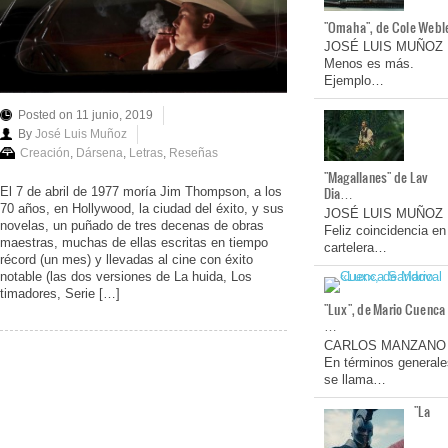
"Omaha", de Cole Webl
JOSÉ LUIS MUÑOZ
Menos es más.
Ejemplo…
Posted on 11 junio, 2019
By
José Luis Muñoz
Creación
,
Dársena
,
Letras
,
Reseñas
"Magallanes" de Lav
Dia…
El 7 de abril de 1977 moría Jim Thompson, a los
70 años, en Hollywood, la ciudad del éxito, y sus
JOSÉ LUIS MUÑOZ
novelas, un puñado de tres decenas de obras
Feliz coincidencia en
maestras, muchas de ellas escritas en tiempo
cartelera…
récord (un mes) y llevadas al cine con éxito
notable (las dos versiones de La huida, Los
timadores, Serie […]
"Lux", de Mario Cuenca
…
CARLOS MANZANO
En términos generale
se llama…
"La