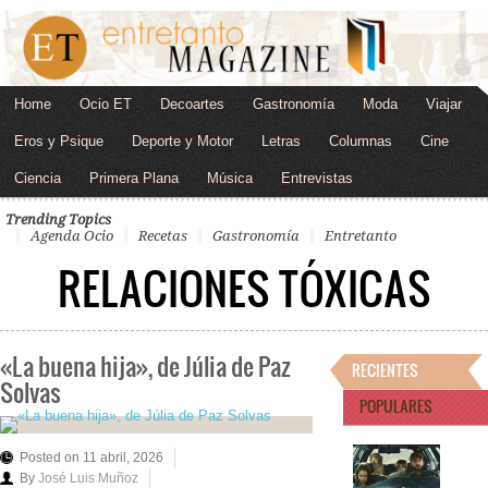
Home
Ocio ET
Decoartes
Gastronomía
Moda
Viajar
Eros y Psique
Deporte y Motor
Letras
Columnas
Cine
Ciencia
Primera Plana
Música
Entrevistas
Trending Topics
Agenda Ocio
Recetas
Gastronomía
Entretanto
RELACIONES TÓXICAS
«La buena hija», de Júlia de Paz
RECIENTES
Solvas
POPULARES
Posted on 11 abril, 2026
By
José Luis Muñoz