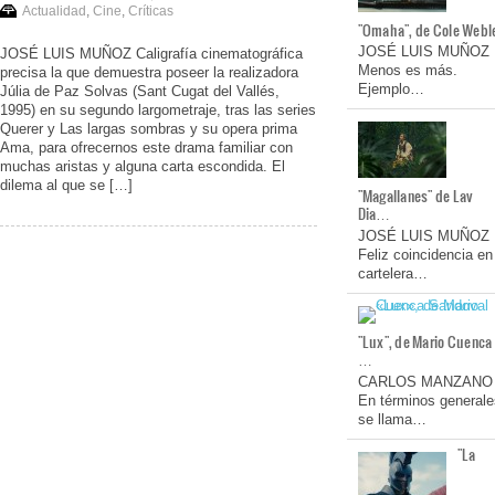
Actualidad
,
Cine
,
Críticas
"Omaha", de Cole Webl
JOSÉ LUIS MUÑOZ
JOSÉ LUIS MUÑOZ Caligrafía cinematográfica
Menos es más.
precisa la que demuestra poseer la realizadora
Ejemplo…
Júlia de Paz Solvas (Sant Cugat del Vallés,
1995) en su segundo largometraje, tras las series
Querer y Las largas sombras y su opera prima
Ama, para ofrecernos este drama familiar con
muchas aristas y alguna carta escondida. El
dilema al que se […]
"Magallanes" de Lav
Dia…
JOSÉ LUIS MUÑOZ
Feliz coincidencia en
cartelera…
"Lux", de Mario Cuenca
…
CARLOS MANZANO
En términos generale
se llama…
"La