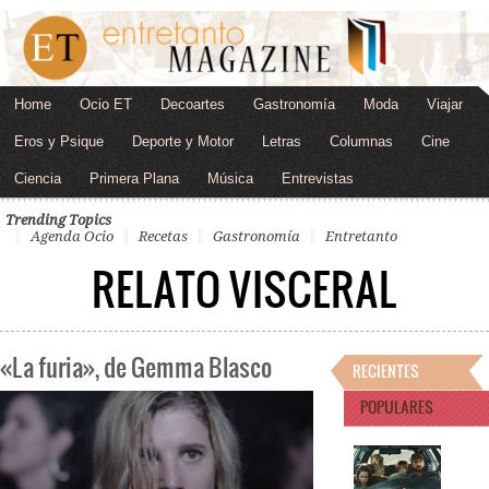
Home
Ocio ET
Decoartes
Gastronomía
Moda
Viajar
Eros y Psique
Deporte y Motor
Letras
Columnas
Cine
Ciencia
Primera Plana
Música
Entrevistas
Trending Topics
Agenda Ocio
Recetas
Gastronomía
Entretanto
RELATO VISCERAL
«La furia», de Gemma Blasco
RECIENTES
POPULARES