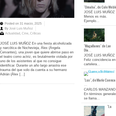
"Omaha", de Cole Webl
JOSÉ LUIS MUÑOZ
Menos es más.
Ejemplo…
Posted on 31 marzo, 2025
By
José Luis Muñoz
Actualidad
,
Cine
,
Críticas
JOSÉ LUIS MUÑOZ En una fiesta alcoholizada
"Magallanes" de Lav
y narcótica de Nochevieja, Álex (Àngela
Dia…
Cervantes), una joven que quiere abrirse paso en
JOSÉ LUIS MUÑOZ
el teatro como actriz, es brutalmente violada por
Feliz coincidencia en
uno de los asistentes al que no consigue
cartelera…
identificar. Durante un año largo arrastra ese
trauma del que solo da cuenta a su hermano
Adrián (Àlex […]
"Lux", de Mario Cuenca
…
CARLOS MANZANO
En términos generale
se llama…
"La