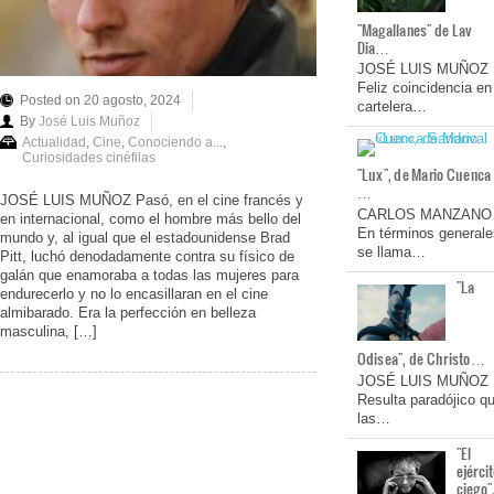
"Magallanes" de Lav
Dia…
JOSÉ LUIS MUÑOZ
Feliz coincidencia en
Posted on 20 agosto, 2024
cartelera…
By
José Luis Muñoz
Actualidad
,
Cine
,
Conociendo a...
,
Curiosidades cinéfilas
"Lux", de Mario Cuenca
…
JOSÉ LUIS MUÑOZ Pasó, en el cine francés y
CARLOS MANZANO
en internacional, como el hombre más bello del
En términos generale
mundo y, al igual que el estadounidense Brad
se llama…
Pitt, luchó denodadamente contra su físico de
galán que enamoraba a todas las mujeres para
"La
endurecerlo y no lo encasillaran en el cine
almibarado. Era la perfección en belleza
masculina, […]
Odisea", de Christo…
JOSÉ LUIS MUÑOZ
Resulta paradójico q
las…
"El
ejérci
ciego"