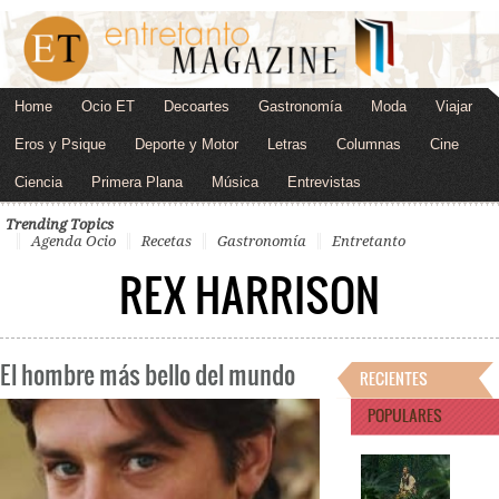
Home
Ocio ET
Decoartes
Gastronomía
Moda
Viajar
Eros y Psique
Deporte y Motor
Letras
Columnas
Cine
Ciencia
Primera Plana
Música
Entrevistas
Trending Topics
Agenda Ocio
Recetas
Gastronomía
Entretanto
REX HARRISON
El hombre más bello del mundo
RECIENTES
POPULARES