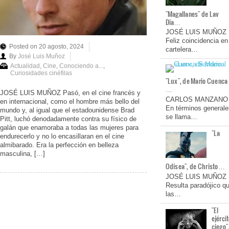
"Magallanes" de Lav
Dia…
JOSÉ LUIS MUÑOZ
Feliz coincidencia en
Posted on 20 agosto, 2024
cartelera…
By
José Luis Muñoz
Actualidad
,
Cine
,
Conociendo a...
,
Curiosidades cinéfilas
"Lux", de Mario Cuenca
…
JOSÉ LUIS MUÑOZ Pasó, en el cine francés y
CARLOS MANZANO
en internacional, como el hombre más bello del
En términos generale
mundo y, al igual que el estadounidense Brad
se llama…
Pitt, luchó denodadamente contra su físico de
galán que enamoraba a todas las mujeres para
"La
endurecerlo y no lo encasillaran en el cine
almibarado. Era la perfección en belleza
masculina, […]
Odisea", de Christo…
JOSÉ LUIS MUÑOZ
Resulta paradójico q
las…
"El
ejérci
ciego"