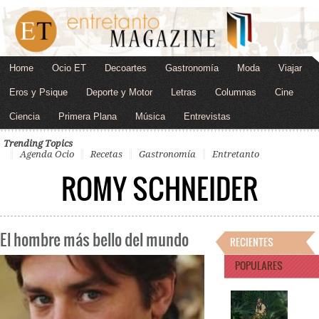
Home
Ocio ET
Decoartes
Gastronomía
Moda
Viajar
Eros y Psique
Deporte y Motor
Letras
Columnas
Cine
Ciencia
Primera Plana
Música
Entrevistas
Trending Topics
Agenda Ocio
Recetas
Gastronomía
Entretanto
ROMY SCHNEIDER
El hombre más bello del mundo
RECIENTES
POPULARES