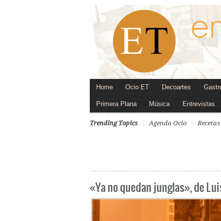
Home
Ocio ET
Decoartes
Gastr
Primera Plana
Música
Entrevistas
Trending Topics
Agenda Ocio
Recetas
«Ya no quedan junglas», de Lui