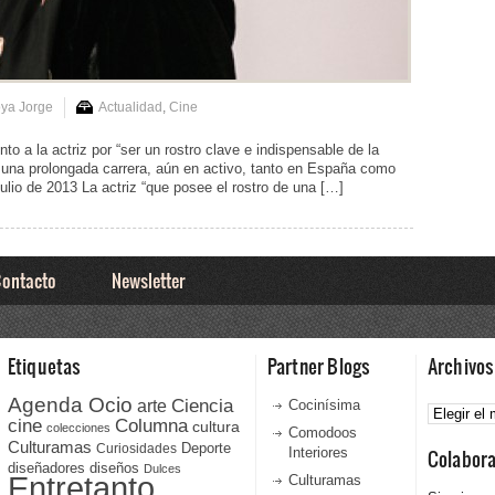
ya Jorge
Actualidad
,
Cine
o a la actriz por “ser un rostro clave e indispensable de la
 una prolongada carrera, aún en activo, tanto en España como
lio de 2013 La actriz “que posee el rostro de una […]
ontacto
Newsletter
Etiquetas
Partner Blogs
Archivos
Agenda Ocio
Ciencia
Archivos
arte
Cocinísima
cine
Columna
cultura
colecciones
Comodoos
Culturamas
Curiosidades
Deporte
Interiores
Colabor
diseñadores
diseños
Dulces
Entretanto
Culturamas