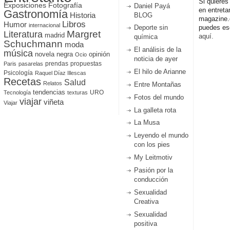
Si quieres
Fotografía
Exposiciones
Daniel Payá
en entreta
Gastronomía
Historia
BLOG
magazine
Libros
Humor
internacional
Deporte sin
puedes esc
Literatura
Margret
madrid
aquí.
química
Schuchmann
moda
El análisis de la
música
novela negra
opinión
Ocio
noticia de ayer
prendas
propuestas
Paris
pasarelas
El hilo de Arianne
Psicología
Raquel Díaz Illescas
Recetas
Salud
Relatos
Entre Montañas
tendencias
URO
Tecnología
texturas
Fotos del mundo
viajar
viñeta
Viajar
La galleta rota
La Musa
Leyendo el mundo
con los pies
My Leitmotiv
Pasión por la
conducción
Sexualidad
Creativa
Sexualidad
positiva