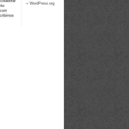
 colaborar
WordPress.org
nto
.com
ribirnos