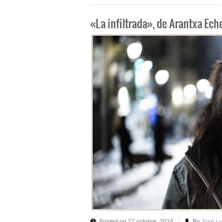
«La infiltrada», de Arantxa Ech
Posted on 27 octubre, 2024
By
José L