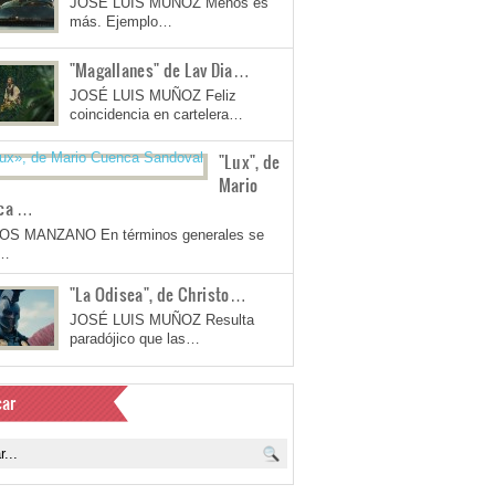
JOSÉ LUIS MUÑOZ Menos es
más. Ejemplo…
"Magallanes" de Lav Dia…
JOSÉ LUIS MUÑOZ Feliz
coincidencia en cartelera…
"Lux", de
Mario
ca …
OS MANZANO En términos generales se
a…
"La Odisea", de Christo…
JOSÉ LUIS MUÑOZ Resulta
paradójico que las…
ar