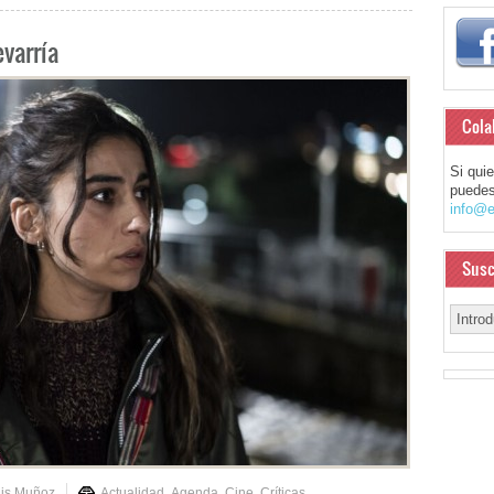
evarría
Cola
Si qui
puedes
info@e
Susc
uis Muñoz
Actualidad
,
Agenda
,
Cine
,
Críticas