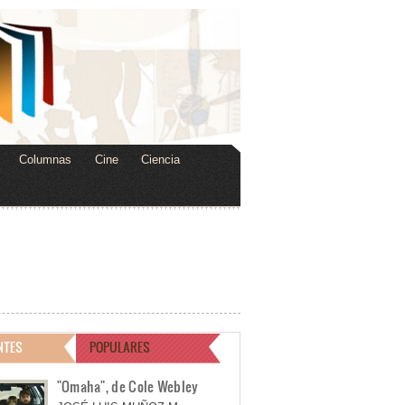
Columnas
Cine
Ciencia
NTES
POPULARES
"Omaha", de Cole Webley