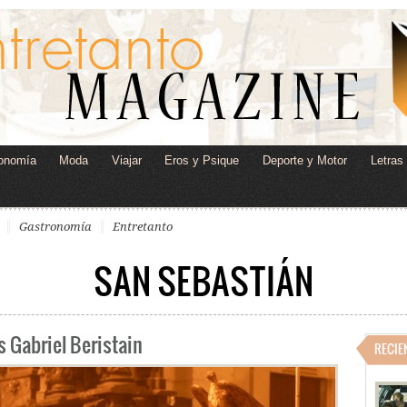
onomía
Moda
Viajar
Eros y Psique
Deporte y Motor
Letras
Gastronomía
Entretanto
SAN SEBASTIÁN
s Gabriel Beristain
RECIE