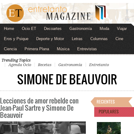
Home
Ocio ET
Decoartes
Gastronomía
Moda
Viajar
Eros y Psique
Deporte y Motor
Letras
Columnas
Cine
Ciencia
Primera Plana
Música
Entrevistas
Trending Topics
Agenda Ocio
Recetas
Gastronomía
Entretanto
SIMONE DE BEAUVOIR
Lecciones de amor rebelde con
RECIENTES
Jean-Paul Sartre y Simone De
POPULARES
Beauvoir