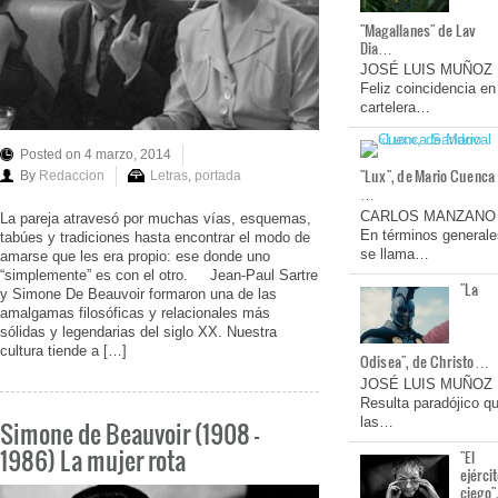
"Magallanes" de Lav
Dia…
JOSÉ LUIS MUÑOZ
Feliz coincidencia en
cartelera…
Posted on 4 marzo, 2014
"Lux", de Mario Cuenca
By
Redaccion
Letras
,
portada
…
CARLOS MANZANO
La pareja atravesó por muchas vías, esquemas,
En términos generale
tabúes y tradiciones hasta encontrar el modo de
se llama…
amarse que les era propio: ese donde uno
“simplemente” es con el otro. Jean-Paul Sartre
"La
y Simone De Beauvoir formaron una de las
amalgamas filosóficas y relacionales más
sólidas y legendarias del siglo XX. Nuestra
cultura tiende a […]
Odisea", de Christo…
JOSÉ LUIS MUÑOZ
Resulta paradójico q
las…
Simone de Beauvoir (1908 –
1986) La mujer rota
"El
ejérci
ciego"