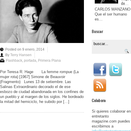
de…
CARLOS MANZANO
Que el ser humano
es…
Buscar
Posted on 9 enero, 2014
By
Terry Hansen
Flashback
,
portada
,
Primera Plana
Por Teresa R. Hage La femme rompue (La
mujer rota) [1967] Simone de Beauvoir
(Fragmento) Lunes 13 de setiembre. Las
Salinas Extraordinario decorado el de ese
esbozo de ciudad abandonada en los confines de
un pueblo y al margen de los siglos. He bordeado
Colabora
la mitad del hemiciclo, he subido por […]
Si quieres colaborar en
entretanto
magazine.com puedes
escribirnos a