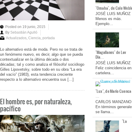
"Omaha", de Cole Webl
JOSÉ LUIS MUÑOZ
Menos es más.
Ejemplo…
Posted on 19 junio, 2015
By
Sebastián Agulló
Actualizados
,
Ciencia
,
portada
Lo alternativo está de moda. Pero no se trata de
"Magallanes" de Lav
un fenómeno nuevo, es decir, algo que se pueda
Dia…
contextualizar en la última década o dos
JOSÉ LUIS MUÑOZ
décadas; tal y como analiza el filósofo/ sociólogo
Feliz coincidencia en
Gilles Lipovetsky, sobre todo en su obra “La era
cartelera…
del vacío” (1983), esta tendencia creciente
respecto a lo alternativo encuentra sus […]
"Lux", de Mario Cuenca
…
El hombre es, por naturaleza,
CARLOS MANZANO
pacífico
En términos generale
se llama…
"La