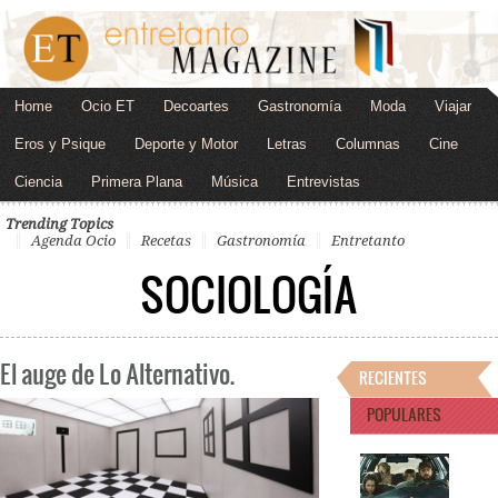
Home
Ocio ET
Decoartes
Gastronomía
Moda
Viajar
Eros y Psique
Deporte y Motor
Letras
Columnas
Cine
Ciencia
Primera Plana
Música
Entrevistas
Trending Topics
Agenda Ocio
Recetas
Gastronomía
Entretanto
SOCIOLOGÍA
El auge de Lo Alternativo.
RECIENTES
POPULARES