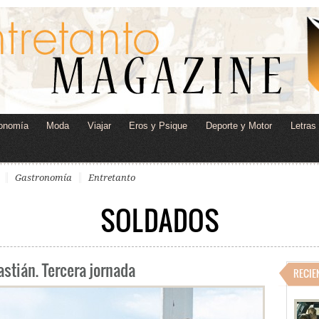
onomía
Moda
Viajar
Eros y Psique
Deporte y Motor
Letras
Gastronomía
Entretanto
SOLDADOS
astián. Tercera jornada
RECIE