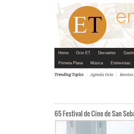
Home
Ocio ET
Decoartes
Gastr
Primera Plana
Música
Entrevistas
Trending Topics
Agenda Ocio
Recetas
65 Festival de Cine de San Seb