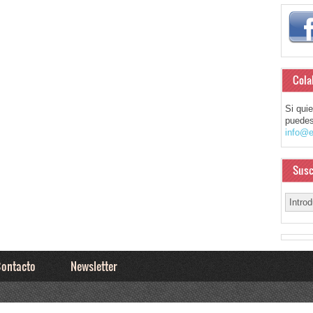
Cola
Si qui
puedes
info@e
Susc
ontacto
Newsletter