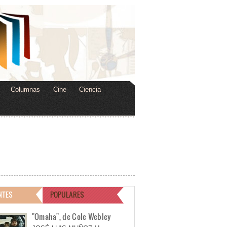
Columnas
Cine
Ciencia
NTES
POPULARES
"Omaha", de Cole Webley