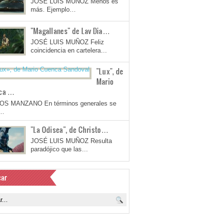
JOSÉ LUIS MUÑOZ Menos es
más. Ejemplo…
"Magallanes" de Lav Dia…
JOSÉ LUIS MUÑOZ Feliz
coincidencia en cartelera…
"Lux", de
Mario
ca …
OS MANZANO En términos generales se
a…
"La Odisea", de Christo…
JOSÉ LUIS MUÑOZ Resulta
paradójico que las…
ar