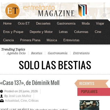
Home
Ocio ET
Decoartes
Gastronomía
Moda
Viajar
Eros y Psique
Deporte y Motor
Letras
Columnas
Cine
Ciencia
Primera Plana
Música
Entrevistas
Trending Topics
Agenda Ocio
Recetas
Gastronomía
Entretanto
SOLO LAS BESTIAS
«Caso 137», de Dóminik Moll
RECIENTES
POPULARES
Posted on 20 junio, 2026
By
José Luis Muñoz
Actualidad
,
Cine
,
Críticas