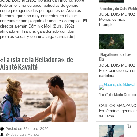
JOSÉ LUIS MUÑOZ No abundan mucho, sobre
todo en el cine europeo, películas de género
"Omaha", de Cole Webl
negro protagonizadas por agentes de Asuntos
JOSÉ LUIS MUÑOZ
Internos, que son muy corrientes en el cine
Menos es más.
norteamericano plagado de agentes corruptos. El
Ejemplo…
director alemán Dóminik Moll (Bühl, 1962)
afincado en Francia, galardonado con dos
premios César y con una larga carrera de […]
"Magallanes" de Lav
«La isla de la Belladona», de
Dia…
Alanté Kavaité
JOSÉ LUIS MUÑOZ
Feliz coincidencia en
cartelera…
"Lux", de Mario Cuenca
…
CARLOS MANZANO
En términos generale
se llama…
"La
Posted on 22 enero, 2026
By
José Luis Muñoz