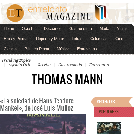
Home
Ocio ET
Decoartes
Gastronomía
Moda
Viajar
Eros y Psique
Deporte y Motor
Letras
Columnas
Cine
Ciencia
Primera Plana
Música
Entrevistas
Trending Topics
Agenda Ocio
Recetas
Gastronomía
Entretanto
THOMAS MANN
«La soledad de Hans Teodore
RECIENTES
Mankel», de José Luis Muñoz
POPULARES