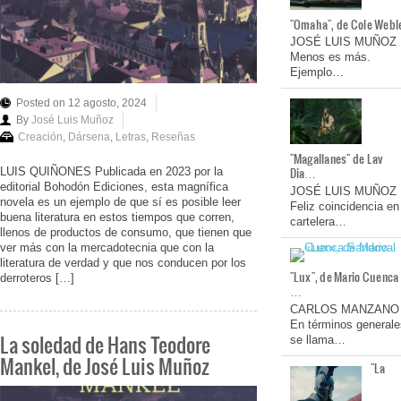
"Omaha", de Cole Webl
JOSÉ LUIS MUÑOZ
Menos es más.
Ejemplo…
Posted on 12 agosto, 2024
By
José Luis Muñoz
Creación
,
Dársena
,
Letras
,
Reseñas
"Magallanes" de Lav
Dia…
LUIS QUIÑONES Publicada en 2023 por la
editorial Bohodón Ediciones, esta magnífica
JOSÉ LUIS MUÑOZ
novela es un ejemplo de que sí es posible leer
Feliz coincidencia en
buena literatura en estos tiempos que corren,
cartelera…
llenos de productos de consumo, que tienen que
ver más con la mercadotecnia que con la
literatura de verdad y que nos conducen por los
"Lux", de Mario Cuenca
derroteros […]
…
CARLOS MANZANO
En términos generale
La soledad de Hans Teodore
se llama…
Mankel, de José Luis Muñoz
"La