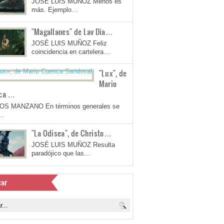
JOSÉ LUIS MUÑOZ Menos es
más. Ejemplo…
"Magallanes" de Lav Dia…
JOSÉ LUIS MUÑOZ Feliz
coincidencia en cartelera…
"Lux", de
Mario
ca …
OS MANZANO En términos generales se
a…
"La Odisea", de Christo…
JOSÉ LUIS MUÑOZ Resulta
paradójico que las…
ar