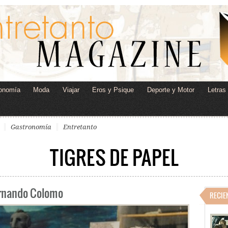
onomía
Moda
Viajar
Eros y Psique
Deporte y Motor
Letras
Gastronomía
Entretanto
TIGRES DE PAPEL
Fernando Colomo
RECIE