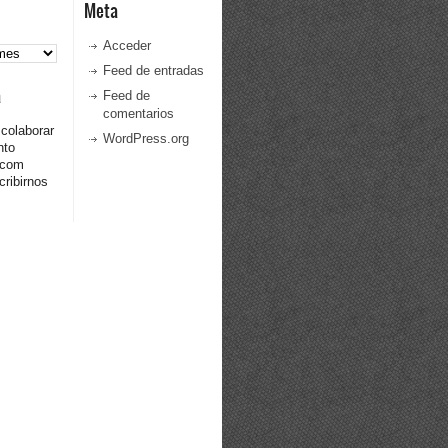
Meta
Acceder
Feed de entradas
a
Feed de
comentarios
 colaborar
WordPress.org
nto
.com
ribirnos