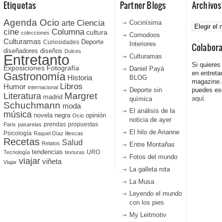
Etiquetas
Partner Blogs
Archivos
Agenda Ocio
Ciencia
Archivos
arte
Cocinísima
cine
Columna
cultura
colecciones
Comodoos
Culturamas
Curiosidades
Deporte
Interiores
Colabor
diseñadores
diseños
Dulces
Entretanto
Culturamas
Si quieres
Fotografía
Exposiciones
Daniel Payá
en entreta
Gastronomía
Historia
BLOG
magazine
Libros
Humor
internacional
Deporte sin
puedes esc
Literatura
Margret
madrid
aquí.
química
Schuchmann
moda
El análisis de la
música
novela negra
opinión
Ocio
noticia de ayer
prendas
propuestas
Paris
pasarelas
El hilo de Arianne
Psicología
Raquel Díaz Illescas
Recetas
Salud
Relatos
Entre Montañas
tendencias
URO
Tecnología
texturas
Fotos del mundo
viajar
viñeta
Viajar
La galleta rota
La Musa
Leyendo el mundo
con los pies
My Leitmotiv