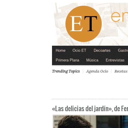
Home
Ocio ET
Decoartes
Gastr
Primera Plana
Música
Entrevistas
Trending Topics
Agenda Ocio
Recetas
«Las delicias del jardín», de 