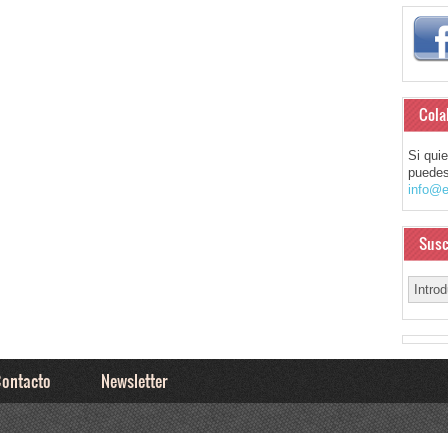
Cola
Si qui
puedes
info@e
Susc
ontacto
Newsletter