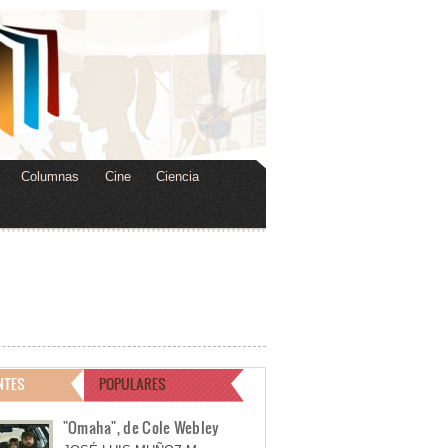
Columnas
Cine
Ciencia
NTES
POPULARES
"Omaha", de Cole Webley