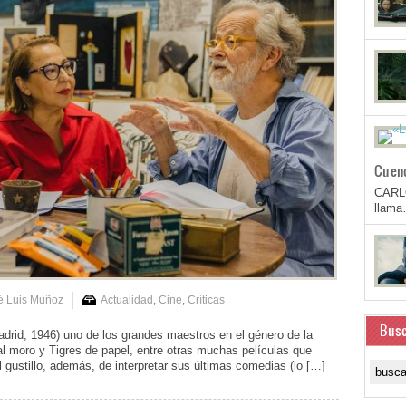
Cuen
CARL
llam
é Luis Muñoz
Actualidad
,
Cine
,
Críticas
Busc
d, 1946) uno de los grandes maestros en el género de la
al moro y Tigres de papel, entre otras muchas películas que
el gustillo, además, de interpretar sus últimas comedias (lo […]