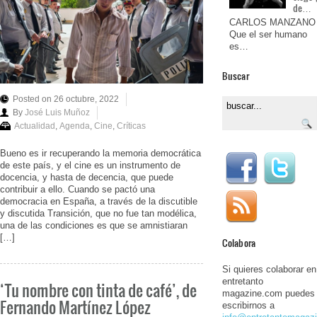
de…
CARLOS MANZANO
Que el ser humano
es…
Buscar
Posted on 26 octubre, 2022
By
José Luis Muñoz
Actualidad
,
Agenda
,
Cine
,
Críticas
Bueno es ir recuperando la memoria democrática
de este país, y el cine es un instrumento de
docencia, y hasta de decencia, que puede
contribuir a ello. Cuando se pactó una
democracia en España, a través de la discutible
y discutida Transición, que no fue tan modélica,
una de las condiciones es que se amnistiaran
[…]
Colabora
Si quieres colaborar en
entretanto
‘Tu nombre con tinta de café’, de
magazine.com puedes
Fernando Martínez López
escribirnos a