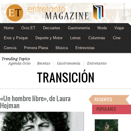
Home
Ocio ET
Decoartes
Gastronomía
Moda
Viajar
Eros y Psique
Deporte y Motor
Letras
Columnas
Cine
Ciencia
Primera Plana
Música
Entrevistas
Trending Topics
Agenda Ocio
Recetas
Gastronomía
Entretanto
TRANSICIÓN
«Un hombre libre», de Laura
RECIENTES
Hojman
POPULARES