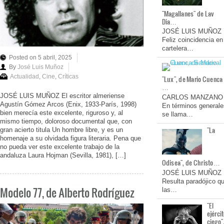
"Magallanes" de Lav
Dia…
JOSÉ LUIS MUÑOZ
Feliz coincidencia en
cartelera…
Posted on 5 abril, 2025
By
José Luis Muñoz
Actualidad
,
Cine
,
Críticas
"Lux", de Mario Cuenca
…
JOSÉ LUIS MUÑOZ El escritor almeriense
CARLOS MANZANO
Agustín Gómez Arcos (Enix, 1933-París, 1998)
En términos generale
bien merecía este excelente, riguroso y, al
se llama…
mismo tiempo, doloroso documental que, con
"La
gran acierto titula Un hombre libre, y es un
homenaje a su olvidada figura literaria. Pena que
no pueda ver este excelente trabajo de la
andaluza Laura Hojman (Sevilla, 1981), […]
Odisea", de Christo…
JOSÉ LUIS MUÑOZ
Resulta paradójico q
Modelo 77, de Alberto Rodríguez
las…
"El
ejérci
ciego"