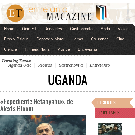
Home
Ocio ET
Decoartes
Gastronomía
Moda
Viajar
Eros y Psique
Deporte y Motor
Letras
Columnas
Cine
Ciencia
Primera Plana
Música
Entrevistas
Trending Topics
Agenda Ocio
Recetas
Gastronomía
Entretanto
UGANDA
«Expediente Netanyahu», de
RECIENTES
Alexis Bloom
POPULARES