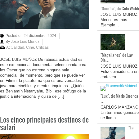
"Omaha", de Cole Webl
JOSÉ LUIS MUÑOZ
Menos es más.
Ejemplo…
Posted on 24 diciembre, 2024
By
José Luis Muñoz
Actualidad
,
Cine
,
Críticas
"Magallanes" de Lav
Dia…
JOSÉ LUIS MUÑOZ De rabiosa actualidad es
este excepcional documental seleccionada para
JOSÉ LUIS MUÑOZ
los Oscar que no estrena ninguna sala
Feliz coincidencia en
comercial, de momento, pero que se puede ver
cartelera…
en Filmin, la plataforma que es una verdadera
joya para cinéfilos y mentes inquietas. ¿Quién
es Benjamín Netanyahu, Bibi, ese prófugo de la
"Lux", de Mario Cuenca
justicia internacional y quizá de […]
…
CARLOS MANZANO
En términos generale
Los cinco principales destinos de
se llama…
safari
"La