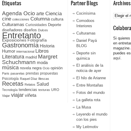
Etiquetas
Partner Blogs
Archivos
Agenda Ocio
Ciencia
Archivos
arte
Cocinísima
cine
Columna
cultura
colecciones
Comodoos
Culturamas
Curiosidades
Deporte
Interiores
Colabor
diseñadores
diseños
Dulces
Entretanto
Culturamas
Si quieres
Fotografía
Exposiciones
Daniel Payá
en entreta
Gastronomía
Historia
BLOG
magazine
Libros
Humor
internacional
Deporte sin
puedes esc
Literatura
Margret
madrid
aquí.
química
Schuchmann
moda
El análisis de la
música
novela negra
opinión
Ocio
noticia de ayer
prendas
propuestas
Paris
pasarelas
El hilo de Arianne
Psicología
Raquel Díaz Illescas
Recetas
Salud
Relatos
Entre Montañas
tendencias
URO
Tecnología
texturas
Fotos del mundo
viajar
viñeta
Viajar
La galleta rota
La Musa
Leyendo el mundo
con los pies
My Leitmotiv