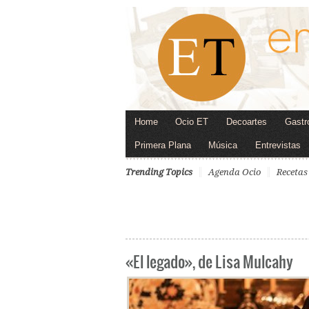
Home
Ocio ET
Decoartes
Gastr
Primera Plana
Música
Entrevistas
Trending Topics
Agenda Ocio
Recetas
«El legado», de Lisa Mulcahy