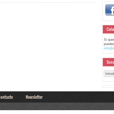
Cola
Si qui
puedes
info@e
Susc
ontacto
Newsletter