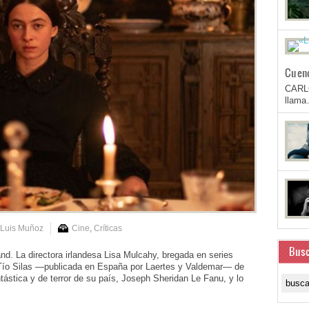
Cuen
CARL
llam
 Luis Muñoz
Cine
,
Críticas
Busc
. La directora irlandesa Lisa Mulcahy, bregada en series
la Tío Silas —publicada en España por Laertes y Valdemar— de
antástica y de terror de su país, Joseph Sheridan Le Fanu, y lo