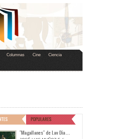
Columnas
Cine
Ciencia
NTES
POPULARES
"Magallanes" de Lav Dia…