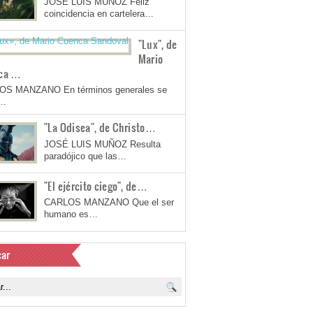
JOSÉ LUIS MUÑOZ Feliz
coincidencia en cartelera…
"Lux", de
Mario
ca …
OS MANZANO En términos generales se
a…
"La Odisea", de Christo…
JOSÉ LUIS MUÑOZ Resulta
paradójico que las…
"El ejército ciego", de…
CARLOS MANZANO Que el ser
humano es…
ar