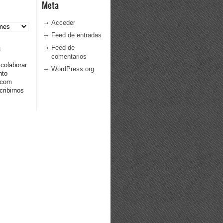
Meta
Acceder
Feed de entradas
a
Feed de
comentarios
 colaborar
WordPress.org
nto
.com
ribirnos