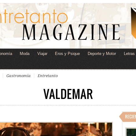
onomía
Moda
Viajar
Eros y Psique
Deporte y Motor
Letras
Gastronomía
Entretanto
VALDEMAR
RECIE