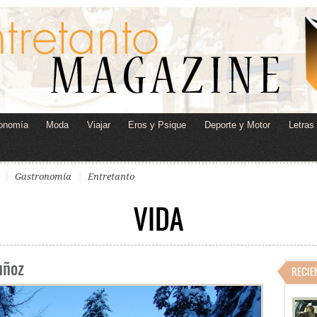
onomía
Moda
Viajar
Eros y Psique
Deporte y Motor
Letras
Gastronomía
Entretanto
VIDA
Muñoz
RECIE