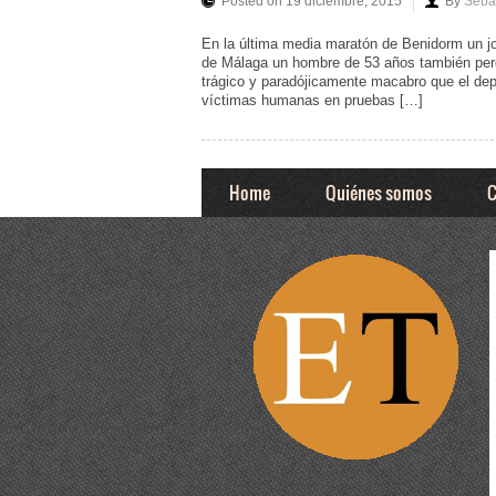
Posted on 19 diciembre, 2015
By
Sebas
En la última media maratón de Benidorm un jo
de Málaga un hombre de 53 años también perd
trágico y paradójicamente macabro que el dep
víctimas humanas en pruebas […]
Home
Quiénes somos
C