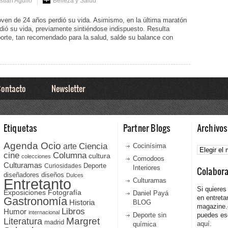
tián Agulló
Belleza y Salud
ven de 24 años perdió su vida. Asimismo, en la última maratón
ió su vida, previamente sintiéndose indispuesto. Resulta
orte, tan recomendado para la salud, salde su balance con
ontacto
Newsletter
Etiquetas
Partner Blogs
Archivos
Agenda Ocio
Ciencia
Archivos
arte
Cocinísima
cine
Columna
cultura
colecciones
Comodoos
Culturamas
Curiosidades
Deporte
Interiores
Colabor
diseñadores
diseños
Dulces
Entretanto
Culturamas
Si quieres
Fotografía
Exposiciones
Daniel Payá
en entreta
Gastronomía
Historia
BLOG
magazine
Libros
Humor
internacional
Deporte sin
puedes esc
Literatura
Margret
madrid
aquí.
química