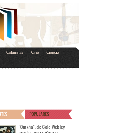
Columnas
Cine
Ciencia
NTES
POPULARES
"Omaha", de Cole Webley