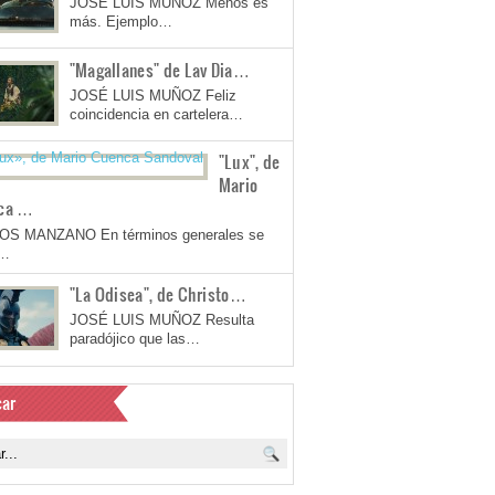
JOSÉ LUIS MUÑOZ Menos es
más. Ejemplo…
"Magallanes" de Lav Dia…
JOSÉ LUIS MUÑOZ Feliz
coincidencia en cartelera…
"Lux", de
Mario
ca …
OS MANZANO En términos generales se
a…
"La Odisea", de Christo…
JOSÉ LUIS MUÑOZ Resulta
paradójico que las…
ar