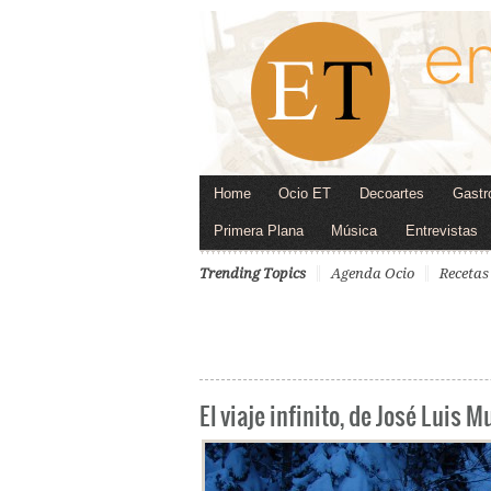
Home
Ocio ET
Decoartes
Gastr
Primera Plana
Música
Entrevistas
Trending Topics
Agenda Ocio
Recetas
El viaje infinito, de José Luis 