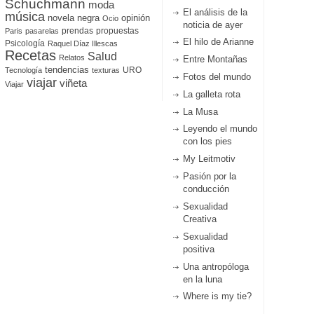
Schuchmann
moda
El análisis de la
música
novela negra
opinión
Ocio
noticia de ayer
prendas
propuestas
Paris
pasarelas
El hilo de Arianne
Psicología
Raquel Díaz Illescas
Recetas
Salud
Relatos
Entre Montañas
tendencias
URO
Tecnología
texturas
Fotos del mundo
viajar
viñeta
Viajar
La galleta rota
La Musa
Leyendo el mundo
con los pies
My Leitmotiv
Pasión por la
conducción
Sexualidad
Creativa
Sexualidad
positiva
Una antropóloga
en la luna
Where is my tie?