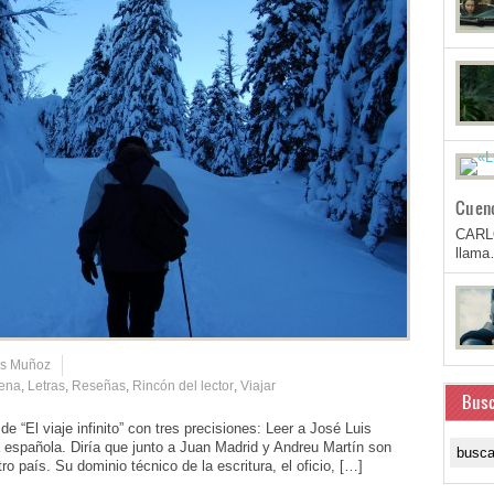
Cuen
CARL
llam
is Muñoz
ena
,
Letras
,
Reseñas
,
Rincón del lector
,
Viajar
Busc
l viaje infinito” con tres precisiones: Leer a José Luis
a española. Diría que junto a Juan Madrid y Andreu Martín son
 país. Su dominio técnico de la escritura, el oficio, […]