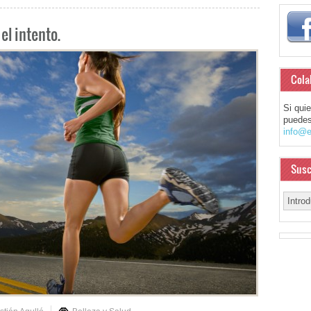
el intento.
Cola
Si qui
puedes
info@e
Susc