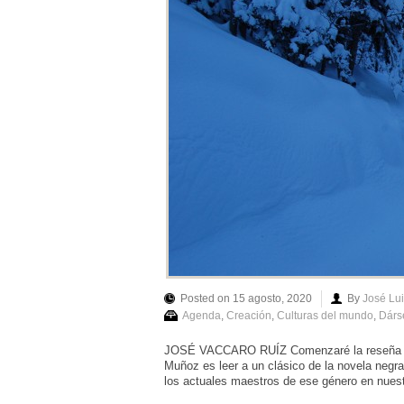
Posted on 15 agosto, 2020
By
José Lu
Agenda
,
Creación
,
Culturas del mundo
,
Dárs
JOSÉ VACCARO RUÍZ Comenzaré la reseña de “E
Muñoz es leer a un clásico de la novela negr
los actuales maestros de ese género en nuestro