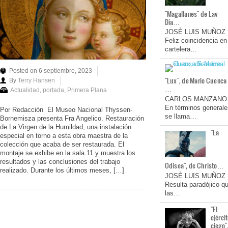
"Magallanes" de Lav
Dia…
JOSÉ LUIS MUÑOZ
Feliz coincidencia en
cartelera…
Posted on 6 septiembre, 2023
"Lux", de Mario Cuenca
By
Terry Hansen
…
Actualidad
,
portada
,
Primera Plana
CARLOS MANZANO
En términos generale
Por Redacción El Museo Nacional Thyssen-
se llama…
Bornemisza presenta Fra Angelico. Restauración
de La Virgen de la Humildad, una instalación
"La
especial en torno a esta obra maestra de la
colección que acaba de ser restaurada. El
montaje se exhibe en la sala 11 y muestra los
resultados y las conclusiones del trabajo
Odisea", de Christo…
realizado. Durante los últimos meses, […]
JOSÉ LUIS MUÑOZ
Resulta paradójico q
las…
"El
ejérci
ciego"