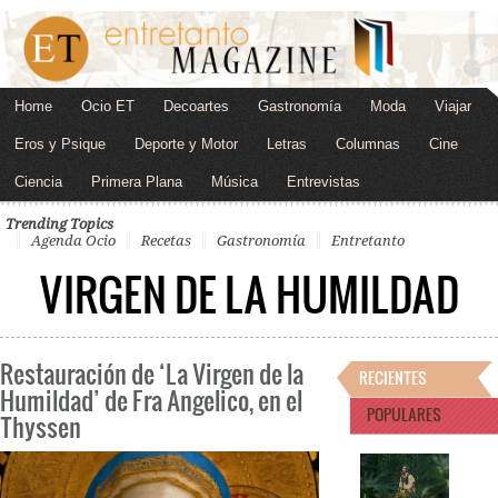
Home
Ocio ET
Decoartes
Gastronomía
Moda
Viajar
Eros y Psique
Deporte y Motor
Letras
Columnas
Cine
Ciencia
Primera Plana
Música
Entrevistas
Trending Topics
Agenda Ocio
Recetas
Gastronomía
Entretanto
VIRGEN DE LA HUMILDAD
Restauración de ‘La Virgen de la
RECIENTES
Humildad’ de Fra Angelico, en el
POPULARES
Thyssen