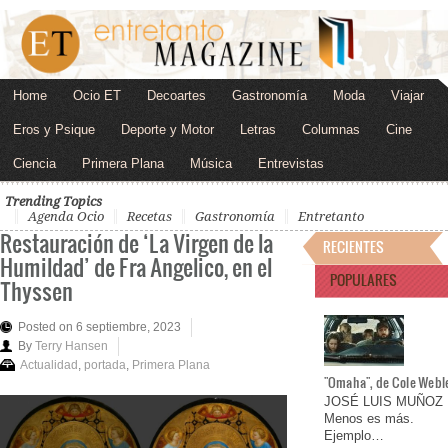
Home
Ocio ET
Decoartes
Gastronomía
Moda
Viajar
Eros y Psique
Deporte y Motor
Letras
Columnas
Cine
Ciencia
Primera Plana
Música
Entrevistas
Trending Topics
Agenda Ocio
Recetas
Gastronomía
Entretanto
Restauración de ‘La Virgen de la
RECIENTES
Humildad’ de Fra Angelico, en el
POPULARES
Thyssen
Posted on 6 septiembre, 2023
By
Terry Hansen
Actualidad
,
portada
,
Primera Plana
"Omaha", de Cole Webl
JOSÉ LUIS MUÑOZ
Menos es más.
Ejemplo…