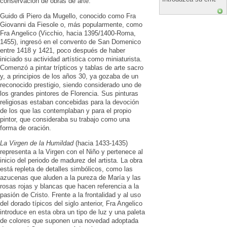
conservación de obras de arte.
Guido di Piero da Mugello, conocido como Fra
Giovanni da Fiesole o, más popularmente, como
Fra Angelico (Vicchio, hacia 1395/1400-Roma,
1455), ingresó en el convento de San Domenico
entre 1418 y 1421, poco después de haber
iniciado su actividad artística como miniaturista.
Comenzó a pintar trípticos y tablas de arte sacro
y, a principios de los años 30, ya gozaba de un
reconocido prestigio, siendo considerado uno de
los grandes pintores de Florencia. Sus pinturas
religiosas estaban concebidas para la devoción
de los que las contemplaban y para el propio
pintor, que consideraba su trabajo como una
forma de oración.
La Virgen de la Humildad
(hacia 1433-1435)
representa a la Virgen con el Niño y pertenece al
inicio del periodo de madurez del artista. La obra
está repleta de detalles simbólicos, como las
azucenas que aluden a la pureza de María y las
rosas rojas y blancas que hacen referencia a la
pasión de Cristo. Frente a la frontalidad y al uso
del dorado típicos del siglo anterior, Fra Angelico
introduce en esta obra un tipo de luz y una paleta
de colores que suponen una novedad adoptada