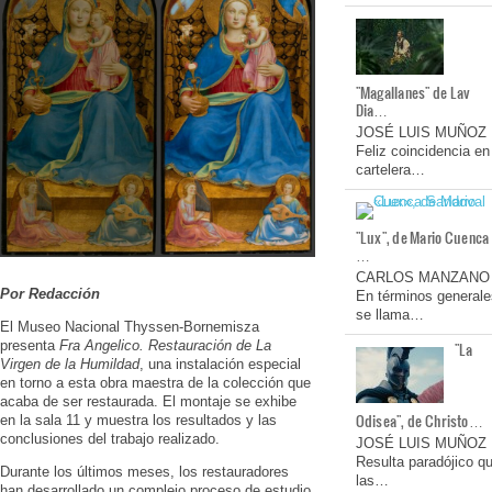
"Magallanes" de Lav
Dia…
JOSÉ LUIS MUÑOZ
Feliz coincidencia en
cartelera…
"Lux", de Mario Cuenca
…
CARLOS MANZANO
Por Redacción
En términos generale
se llama…
El Museo Nacional Thyssen-Bornemisza
presenta
Fra Angelico. Restauración de La
"La
Virgen de la Humildad
, una instalación especial
en torno a esta obra maestra de la colección que
acaba de ser restaurada. El montaje se exhibe
Odisea", de Christo…
en la sala 11 y muestra los resultados y las
conclusiones del trabajo realizado.
JOSÉ LUIS MUÑOZ
Resulta paradójico q
Durante los últimos meses, los restauradores
las…
han desarrollado un complejo proceso de estudio