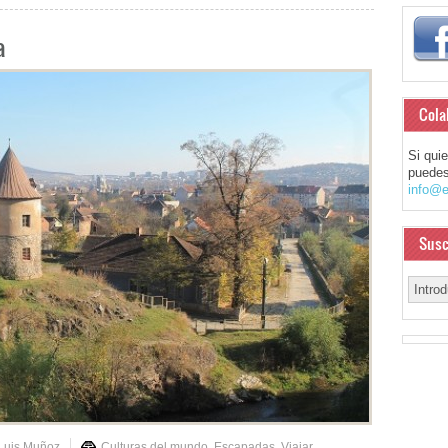
a
Cola
Si qui
puedes
info@e
Susc
Luis Muñoz
Culturas del mundo
,
Escapadas
,
Viajar