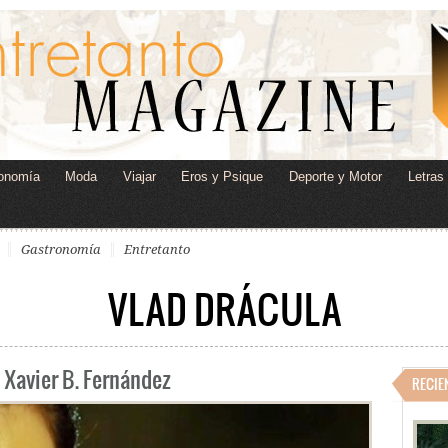
onomía
Moda
Viajar
Eros y Psique
Deporte y Motor
Letras
Gastronomía
Entretanto
VLAD DRÁCULA
 Xavier B. Fernández
RECIE