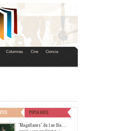
Columnas
Cine
Ciencia
NTES
POPULARES
"Magallanes" de Lav Dia…