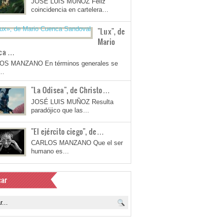
JOSÉ LUIS MUÑOZ Feliz
coincidencia en cartelera…
"Lux", de
Mario
ca …
OS MANZANO En términos generales se
a…
"La Odisea", de Christo…
JOSÉ LUIS MUÑOZ Resulta
paradójico que las…
"El ejército ciego", de…
CARLOS MANZANO Que el ser
humano es…
ar