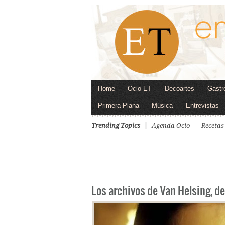
Home
Ocio ET
Decoartes
Gastr
Primera Plana
Música
Entrevistas
Trending Topics
Agenda Ocio
Recetas
Los archivos de Van Helsing, de