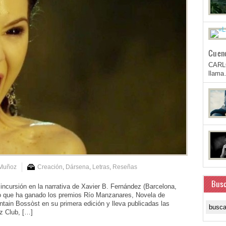
Cuen
CARL
llam
 Muñoz
Creación
,
Dársena
,
Letras
,
Reseñas
Busc
incursión en la narrativa de Xavier B. Fernández (Barcelona,
ento que ha ganado los premios Río Manzanares, Novela de
tain Bossòst en su primera edición y lleva publicadas las
z Club, […]