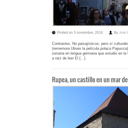
Posted on 3 noviembre, 2016
By
José 
Contrastes. No paisajísticos, pero sí cultura
(rememora Ulises la película polaca Papusza)
rumana en lengua germana que estudio en la 
a raíz de leer El […]
Rupea, un castillo en un mar de