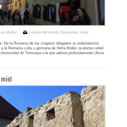
Luis Muñoz
Culturas del mundo
,
Escapadas
,
Viajar
les. De la Rumanía de los zíngaros obligados al sedentarismo
 a la Rumanía culta y germana de Herta Müller, la premio nobel
Universidad de Timisoara a la que admira profundamente Ulises
 miel