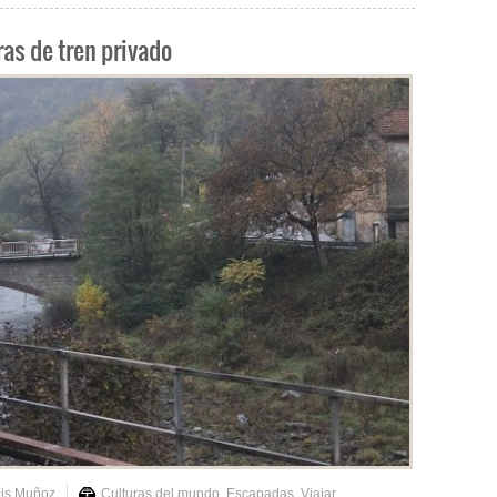
ras de tren privado
uis Muñoz
Culturas del mundo
,
Escapadas
,
Viajar