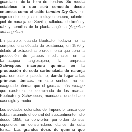
guardianes de la Torre de Londres.
Su receta
establece lo que será conocido desde
entonces como el estilo
London Dry Gin
.
Los
ingredientes originales incluyen enebro, cilantro,
piel de naranja de Sevilla, ralladura de limón y
raíz y semillas de la planta angélica (
Angelica
archangelica
).
En paralelo, cuando Beefeater todavía no ha
cumplido una década de existencia, en 1870 y
debido al extraordinario crecimiento que tiene la
producción de jarabes medicinales en la
farmacopea anglosajona, la empresa
Schweppes incorpora quinina en la
producción de soda carbonatada de naranja
para combatir el paludismo,
dando lugar a las
primeras tónicas.
En este sentido, no es
exagerado afirmar que el
gintonic
más
vintage
que existe es el combinado de las marcas
Beefeater y Schweppes, maridados desde hace
casi siglo y medio.
Los soldados coloniales del Imperio británico que
habían asumido el control del subcontinente indio
desde 1858, se convierten por orden de sus
superiores en consumidores diarios de esta
tónica.
Las grandes dosis de quinina que