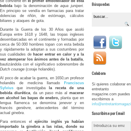
se convierte en
el primer embotellador de esta
Búsquedas
bebida
bajo la denominación de
aqua juniperi.
En principio se vendía en farmacias para tratar
dolencias de riñón, de estómago, cálculos
biliares y ataques de gota.
Durante la Guerra de los 30 Años que asoló
Europa entre 1618 y 1648, las tropas ingleses
desembarcadas en el continente y formadas por
cerca de 50.000 hombres topan con esta bebida
y rápidamente la adoptan a sus costumbres por
sus cualidades de
hacer entrar en calor y a la
vez atemperar los ánimos antes de la batalla
,
bautizándola con el significativo sobrenombre de
Dutch courage
(coraje holandés).
Colabora
Al poco de acabar la guerra, en 1650,un profesor
holandés de medicina llamado
Franciscus
Si quieres colaborar en
Sylvius
que investigaba
la receta de una
entretanto
bebida diurética
, da un paso más al
macerar
magazine.com puedes
en alcohol las bayas de enebro,
planta que en
escribirnos a
lengua flamenca se denomina j
enever
y en
info@entretantomagaz
francés
genièvre,
antecedentes del término
Suscribirse por Email
actual
ginebra
.
Para entonces el
ejército inglés ya habían
importado la ginebra a las islas, donde su