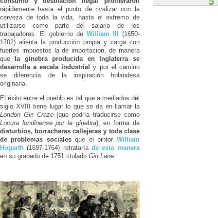
consumo y destilación ilegal proliferaron
rápidamente hasta el punto de rivalizar con la
cerveza de toda la vida, hasta el extremo de
utilizarse como parte del salario de los
trabajadores. El gobierno de
William III
(1650-
1702) alienta la producción propia y carga con
fuertes impuestos la de importación, de manera
que
la ginebra producida en Inglaterra se
desarrolla a escala industrial
y por el camino
se diferencia de la inspiración holandesa
originaria.
El éxito entre el pueblo es tal que a mediados del
siglo XVIII tiene lugar lo que se da en llamar la
London Gin Craze
(que podría traducirse como
Locura londinense por la ginebra
), en forma de
disturbios, borracheras callejeras y toda clase
de problemas sociales
que el pintor
William
Hogarth
(1697-1764) retrataría
de esta manera
en su grabado de 1751 titulado
Gin Lane.