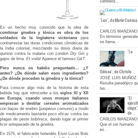
cartelera…
"Lux", de Mario Cuenca
…
Es un hecho muy conocido que la idea de
CARLOS MANZANO
combinar ginebra y tónica es obra de los
En términos generale
soldados de la Inglaterra victoriana
para
se llama…
contrarrestar las duras condiciones climáticas de
la India colonial, mezclando su dosis diaria de
"La
quinina contra la malaria con
London Dry Gin
y
gajos de lima.
Et voilà!
Aparece el famoso
G&T
.
Pero nunca os habéis preguntado… ¿Y
Odisea", de Christo…
antes? ¿De dónde salen esos ingredientes?
JOSÉ LUIS MUÑOZ
¿De dónde proceden la ginebra y la tónica?
Resulta paradójico q
Para conocer algo más de la historia de esta
las…
bebida hay que retroceder a los
siglos XI y XII
"El
en Europa, cuando
unos monjes italianos
ejérci
empiezan a destilar cereales aromatizados
ciego"
con bayas de enebro (
juniperus comunis
) a modo
de…
de medicamento bastante poco eficaz contra las
CARLOS MANZANO
plagas de peste bubónica, dando lugar al primer
Que el ser humano
licor antepasado de la ginebra.
es…
En 1575, el fabricante holandés Ervin Lucas Bols