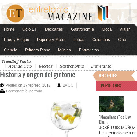
Home
Ocio ET
Decoartes
Gastronomía
Moda
Viajar
Eros y Psique
Deporte y Motor
Letras
Columnas
Cine
Ciencia
Primera Plana
Música
Entrevistas
Trending Topics
Agenda Ocio
Recetas
Gastronomía
Entretanto
Historia y origen del gintonic
RECIENTES
POPULARES
Posted on 27 febrero, 2012
By
CC
Gastronomía
,
portada
"Magallanes" de Lav
Dia…
JOSÉ LUIS MUÑOZ
Feliz coincidencia en