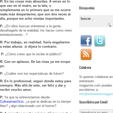
R:
En las cosas más absurdas. A veces en lo
que veo en el metro, en la tele, o
Búsquedas
simplemente en lo primero que se me ocurre
nada más despertarme, que son dos veces al
día, porque me echo siestas importantes.
P:
¿En ellos buscan entretener a la gente,
desahogarte de la realidad, los haces como mero
entretenimiento…?
R:
Por trabajo, en realidad. Sería engañarme
a estas alturas si dijera lo contrario.
P:
¿Cómo crees que te recibe el público?
R:
Con un aplauso. De las risas ya me ocupo
yo.
Colabora
P:
¿Cuáles son tus expectativas de futuro?
Si quieres colaborar en
R:
En lo profesional, seguir donde estoy para
entretanto
siempre. Más allá de esto, ser feliz y dar y
magazine.com puedes
recibir mucho amor.
escribirnos a
info@entretantomagaz
P:
Ya que te entrevistamos desde
Suscribirse por Email
CulturamasOcio
, ¿a qué te dedicas en tu tiempo
libre? ¿algo relacionado con el humor?