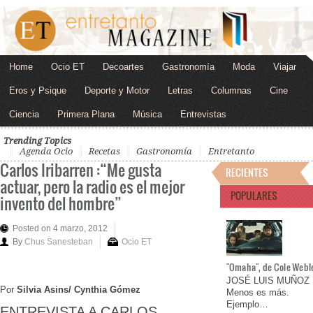
Home
Ocio ET
Decoartes
Gastronomía
Moda
Viajar
Eros y Psique
Deporte y Motor
Letras
Columnas
Cine
Ciencia
Primera Plana
Música
Entrevistas
Trending Topics
Agenda Ocio
Recetas
Gastronomía
Entretanto
Carlos Iribarren :“Me gusta
RECIENTES
actuar, pero la radio es el mejor
POPULARES
invento del hombre”
Posted on 4 marzo, 2012
By
Chus Sanesteban
Ocio ET
"Omaha", de Cole Webl
JOSÉ LUIS MUÑOZ
Por
Silvia Asins/ Cynthia Gómez
Menos es más.
Ejemplo…
ENTREVISTA A CARLOS