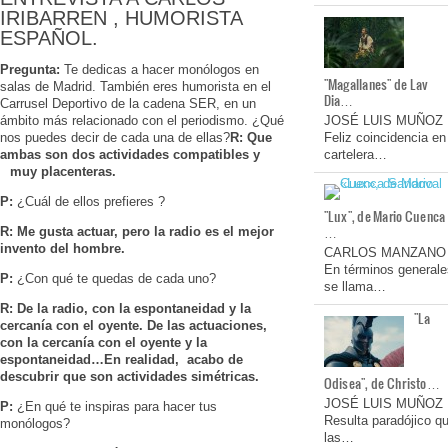
IRIBARREN , HUMORISTA
ESPAÑOL.
Pregunta:
Te dedicas a hacer monólogos en
"Magallanes" de Lav
salas de Madrid. También eres humorista en el
Dia…
Carrusel Deportivo de la cadena SER, en un
ámbito más relacionado con el periodismo. ¿Qué
JOSÉ LUIS MUÑOZ
nos puedes decir de cada una de ellas?
R:
Que
Feliz coincidencia en
ambas son dos actividades compatibles y
cartelera…
muy placenteras.
P:
¿Cuál de ellos prefieres ?
"Lux", de Mario Cuenca
…
R: Me gusta actuar, pero la radio es el mejor
invento del hombre.
CARLOS MANZANO
En términos generale
P:
¿Con qué te quedas de cada uno?
se llama…
R:
De la radio, con la espontaneidad y la
"La
cercanía con el oyente. De las actuaciones,
con la cercanía con el oyente y la
espontaneidad…En realidad, acabo de
descubrir que son actividades simétricas.
Odisea", de Christo…
JOSÉ LUIS MUÑOZ
P:
¿En qué te inspiras para hacer tus
Resulta paradójico q
monólogos?
las…