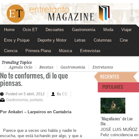
Home
Ocio ET
Decoartes
Gastronomía
Moda
Viajar
Eros y Psique
Deporte y Motor
Letras
Columnas
Cine
Ciencia
Primera Plana
Música
Entrevistas
Trending Topics
Agenda Ocio
Recetas
Gastronomía
Entretanto
No te conformes, di lo que
RECIENTES
piensas.
POPULARES
Posted on 5 abril, 2012
By
CC
Gastronomía
,
portada
Por Ankabri – Larpeiros en Cantabria
"Magallanes" de Lav
Dia…
JOSÉ LUIS MUÑOZ
Parece que a veces uno habla y nadie le
Feliz coincidencia en
escucha, que está luchando por algo, y que a