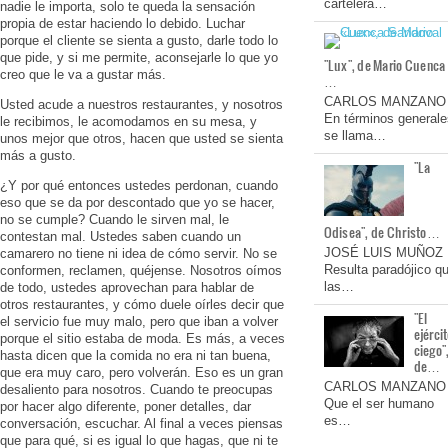
cartelera…
nadie le importa, solo te queda la sensación
propia de estar haciendo lo debido. Luchar
porque el cliente se sienta a gusto, darle todo lo
que pide, y si me permite, aconsejarle lo que yo
"Lux", de Mario Cuenca
creo que le va a gustar más.
…
CARLOS MANZANO
Usted acude a nuestros restaurantes, y nosotros
En términos generale
le recibimos, le acomodamos en su mesa, y
se llama…
unos mejor que otros, hacen que usted se sienta
más a gusto.
"La
¿Y por qué entonces ustedes perdonan, cuando
eso que se da por descontado que yo se hacer,
no se cumple? Cuando le sirven mal, le
Odisea", de Christo…
contestan mal. Ustedes saben cuando un
JOSÉ LUIS MUÑOZ
camarero no tiene ni idea de cómo servir. No se
Resulta paradójico q
conformen, reclamen, quéjense. Nosotros oímos
las…
de todo, ustedes aprovechan para hablar de
otros restaurantes, y cómo duele oírles decir que
"El
el servicio fue muy malo, pero que iban a volver
ejérci
porque el sitio estaba de moda. Es más, a veces
ciego"
hasta dicen que la comida no era ni tan buena,
de…
que era muy caro, pero volverán. Eso es un gran
CARLOS MANZANO
desaliento para nosotros. Cuando te preocupas
Que el ser humano
por hacer algo diferente, poner detalles, dar
es…
conversación, escuchar. Al final a veces piensas
que para qué, si es igual lo que hagas, que ni te