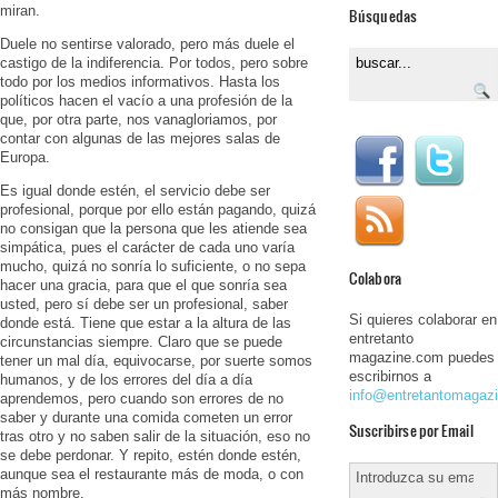
miran.
Búsquedas
Duele no sentirse valorado, pero más duele el
castigo de la indiferencia. Por todos, pero sobre
todo por los medios informativos. Hasta los
políticos hacen el vacío a una profesión de la
que, por otra parte, nos vanagloriamos, por
contar con algunas de las mejores salas de
Europa.
Es igual donde estén, el servicio debe ser
profesional, porque por ello están pagando, quizá
no consigan que la persona que les atiende sea
simpática, pues el carácter de cada uno varía
mucho, quizá no sonría lo suficiente, o no sepa
Colabora
hacer una gracia, para que el que sonría sea
usted, pero sí debe ser un profesional, saber
Si quieres colaborar en
donde está. Tiene que estar a la altura de las
entretanto
circunstancias siempre. Claro que se puede
magazine.com puedes
tener un mal día, equivocarse, por suerte somos
escribirnos a
humanos, y de los errores del día a día
info@entretantomagaz
aprendemos, pero cuando son errores de no
saber y durante una comida cometen un error
Suscribirse por Email
tras otro y no saben salir de la situación, eso no
se debe perdonar. Y repito, estén donde estén,
aunque sea el restaurante más de moda, o con
más nombre.