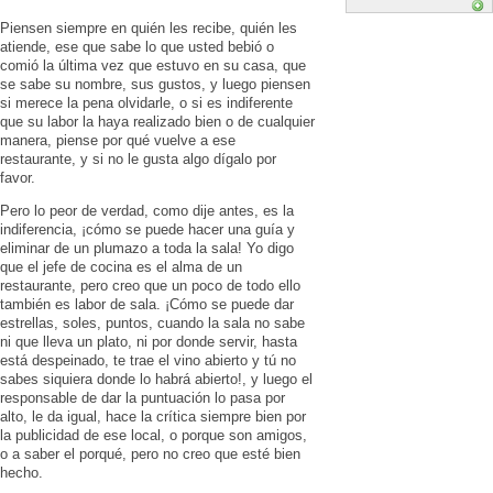
Piensen siempre en quién les recibe, quién les
atiende, ese que sabe lo que usted bebió o
comió la última vez que estuvo en su casa, que
se sabe su nombre, sus gustos, y luego piensen
si merece la pena olvidarle, o si es indiferente
que su labor la haya realizado bien o de cualquier
manera, piense por qué vuelve a ese
restaurante, y si no le gusta algo dígalo por
favor.
Pero lo peor de verdad, como dije antes, es la
indiferencia, ¡cómo se puede hacer una guía y
eliminar de un plumazo a toda la sala! Yo digo
que el jefe de cocina es el alma de un
restaurante, pero creo que un poco de todo ello
también es labor de sala. ¡Cómo se puede dar
estrellas, soles, puntos, cuando la sala no sabe
ni que lleva un plato, ni por donde servir, hasta
está despeinado, te trae el vino abierto y tú no
sabes siquiera donde lo habrá abierto!, y luego el
responsable de dar la puntuación lo pasa por
alto, le da igual, hace la crítica siempre bien por
la publicidad de ese local, o porque son amigos,
o a saber el porqué, pero no creo que esté bien
hecho.