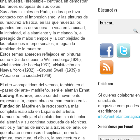
una muestra «irrepetible» centrada en demostrar
las raíces europeas de sus obras.
Búsquedas
Sus años iniciales en París, en los que tuvo
contacto con el impresionismo, y las pinturas de
su madurez artística, en las que muestra los
grandes temas de su obra: la vida en la ciudad,
la intimidad, el aislamiento y la melancolía, el
presagio de malos tiempos y la complejidad de
las relaciones interpersonales, integran la
totalidad de la muestra.
Estos temas aparecen reflejados en pinturas
como «Desde el puente Williamsburg»(1928);
«Habitación de hotel»(1931); «Habitación en
Nueva York»(1932); «Ground Swell»(1939) o
«Verano en la ciudad»(1949).
Colabora
El otro «competidor» del verano, también en el
«paseo del arte» madrileño, será el alemán
Ernst
Si quieres colaborar en
Ludwig Kirchner
, precursor del movimiento
entretanto
expresionista, cuyas obras se han reunido en la
magazine.com puedes
Fundación Mapfre
en la retrospectiva más
escribirnos a
completa realizada en España del artista.
info@entretantomagaz
La muestra refleja el absoluto dominio del color
del alemán y su continua búsqueda de técnicas,
Suscribirse por Email
estilos y formas de innovar a través del arte, del
que abarcó numerosas disciplinas, como la
pintura, escultura, el dibujo, la arquitectura o la