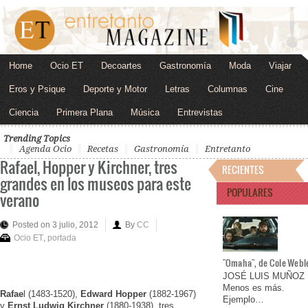
Home
Ocio ET
Decoartes
Gastronomía
Moda
Viajar
Eros y Psique
Deporte y Motor
Letras
Columnas
Cine
Ciencia
Primera Plana
Música
Entrevistas
Trending Topics
Agenda Ocio
Recetas
Gastronomía
Entretanto
Rafael, Hopper y Kirchner, tres
RECIENTES
grandes en los museos para este
POPULARES
verano
Posted on 3 julio, 2012
By
CC
Ocio ET
,
portada
"Omaha", de Cole Webl
JOSÉ LUIS MUÑOZ
Menos es más.
Rafae
l (1483-1520),
Edward Hopper
(1882-1967)
Ejemplo…
y
Ernst Ludwig Kirchner
(1880-1938), tres