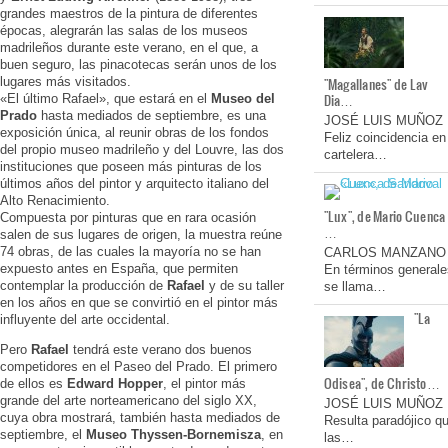
grandes maestros de la pintura de diferentes
épocas, alegrarán las salas de los museos
madrileños durante este verano, en el que, a
buen seguro, las pinacotecas serán unos de los
lugares más visitados.
"Magallanes" de Lav
Dia…
«El último Rafael», que estará en el
Museo del
Prado
hasta mediados de septiembre, es una
JOSÉ LUIS MUÑOZ
exposición única, al reunir obras de los fondos
Feliz coincidencia en
del propio museo madrileño y del Louvre, las dos
cartelera…
instituciones que poseen más pinturas de los
últimos años del pintor y arquitecto italiano del
Alto Renacimiento.
"Lux", de Mario Cuenca
Compuesta por pinturas que en rara ocasión
…
salen de sus lugares de origen, la muestra reúne
74 obras, de las cuales la mayoría no se han
CARLOS MANZANO
expuesto antes en España, que permiten
En términos generale
contemplar la producción de
Rafael
y de su taller
se llama…
en los años en que se convirtió en el pintor más
"La
influyente del arte occidental.
Pero
Rafael
tendrá este verano dos buenos
competidores en el Paseo del Prado. El primero
Odisea", de Christo…
de ellos es
Edward Hopper
, el pintor más
grande del arte norteamericano del siglo XX,
JOSÉ LUIS MUÑOZ
cuya obra mostrará, también hasta mediados de
Resulta paradójico q
septiembre, el
Museo Thyssen-Bornemisza
, en
las…