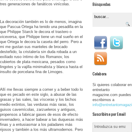
Búsquedas
tres generaciones de fanáticos vinícolas.
La decoración también es lo de menos, imagina
que Pascua Ortega ha tenido una pesadilla en la
que Philippe Starck le decora el trastero o
viceversa, que Philippe tiene un mal sueño en el
que Ortega le decora la caseta del perro. Pero a
mi me gustan sus manteles de brocado
desteñido, la cristalería sin duda robada a un
exiliado ruso íntimo de los Romanov, los
cubiertos de plata mexicana, pesados como
lingotes y la vajilla minimalista y blanca hasta el
insulto de porcelana fina de Limoges.
Colabora
Si quieres colaborar en
Allí me llevas siempre a comer y a beber todo lo
entretanto
que es pecado en este siglo, a abusar de las
magazine.com puedes
grasas y las sales, las vísceras y los bichos
escribirnos a
medio extintos, las verduras más raras, los
info@entretantomagaz
guisos cavernícolas, zarzueleros y antiguos,
Suscribirse por Email
propensos a fabricar gases de esos de efecto
invernadero, a hacer babear a las duquesas más
finas y a entusiasmar a los paladares más
rijosos y también a los más ultramodernos. Pero