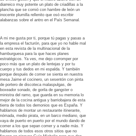
diarreico muy potente un plato de criadillas a la
plancha que se comió con hambre de león un
inocente plumilla rellenito que osó escribir
alabanzas sobre el antro en el País Semanal.
A mi me gusta por ti, porque tú pagas y pasas a
la empresa el facturón, para que yo no hable mal
en esta revista de la multinacional de la
hamburguesa para la que haces planes
estratégicos. Ya ves, me dejo corromper por
poco más que un plato de lentejas y por tu
cuerpo y tus dedos en mi espalda. Y también
porque después de comer se sienta en nuestra
mesa Jaime el cocinero, un sesentón con pinta
de portero de discoteca malaspulgas, de
boxeador sonado, de gorila de gangster o
ministra del ramo, que guarda en su memoria lo
mejor de la cocina antigua y barriobajera de esta
tierra de todos los demonios que es España. Y
hablamos de montar un restaurante itinerante,
nómada, medio pirata, en un barco mediano, que
vaya de puerto en puerto por el mundo dando de
comer a los que sepan comer y a nadie más. Y
hablamos de todos esos otros sitios que no