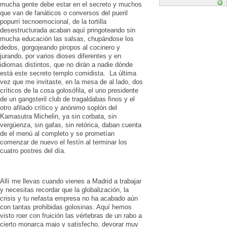
mucha gente debe estar en el secreto y muchos
que van de fanáticos o conversos del pueril
popurrí tecnoemocional, de la tortilla
desestructurada acaban aquí pringoteando sin
mucha educación las salsas, chupándose los
dedos, gorgojeando piropos al cocinero y
jurando, por varios dioses diferentes y en
idiomas distintos, que no dirán a nadie dónde
está este secreto templo comidista. La última
vez que me invitaste, en la mesa de al lado, dos
críticos de la cosa golosófila, el uno presidente
de un gangsteril club de tragaldabas finos y el
otro afilado crítico y anónimo soplón del
Kamasutra Michelin, ya sin corbata, sin
vergüenza, sin gafas, sin retórica, daban cuenta
de el menú al completo y se prometían
comenzar de nuevo el festín al terminar los
cuatro postres del día.
Allí me llevas cuando vienes a Madrid a trabajar
y necesitas recordar que la globalización, la
crisis y tu nefasta empresa no ha acabado aún
con tantas prohibidas golosinas. Aquí hemos
visto roer con fruición las vértebras de un rabo a
cierto monarca majo y satisfecho, devorar muy