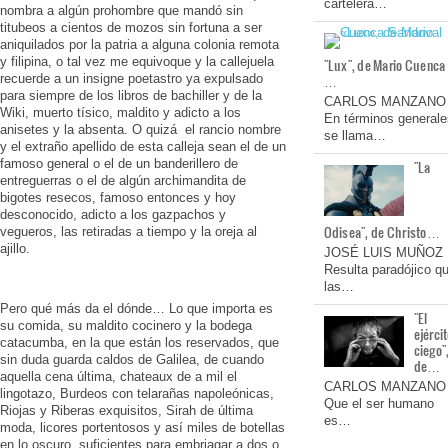
cartelera…
nombra a algún prohombre que mandó sin
titubeos a cientos de mozos sin fortuna a ser
aniquilados por la patria a alguna colonia remota
y filipina, o tal vez me equivoque y la callejuela
"Lux", de Mario Cuenca
recuerde a un insigne poetastro ya expulsado
…
para siempre de los libros de bachiller y de la
CARLOS MANZANO
Wiki, muerto tísico, maldito y adicto a los
En términos generale
anisetes y la absenta. O quizá el rancio nombre
se llama…
y el extraño apellido de esta calleja sean el de un
famoso general o el de un banderillero de
"La
entreguerras o el de algún archimandita de
bigotes resecos, famoso entonces y hoy
desconocido, adicto a los gazpachos y
Odisea", de Christo…
vegueros, las retiradas a tiempo y la oreja al
ajillo.
JOSÉ LUIS MUÑOZ
Resulta paradójico q
las…
Pero qué más da el dónde… Lo que importa es
"El
su comida, su maldito cocinero y la bodega
ejérci
catacumba, en la que están los reservados, que
ciego"
sin duda guarda caldos de Galilea, de cuando
de…
aquella cena última, chateaux de a mil el
CARLOS MANZANO
lingotazo, Burdeos con telarañas napoleónicas,
Que el ser humano
Riojas y Riberas exquisitos, Sirah de última
es…
moda, licores portentosos y así miles de botellas
en lo oscuro, suficientes para embriagar a dos o