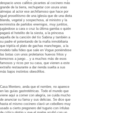
despacio unos callitos picantes al cocinero más
grande de la tierra, rechupetar con usura unas
almejas al actor ese archifamoso que hace por
igual proselitismo de una iglesia que de una dieta
blanda, vegetal y sospechosa, al ministro y la
exministra de partidos enemigos, muy juntitos,
jugándose a cara o cruz la última gamba o quién
pagará el hotelito de la siesta, a la princesa
aquella de la canción del tío Sabina y también a
su padre el potentando de la mafia inmobiliaria
que tripitía el plato de gachas manchegas, a la
modelo talla fideo que sale en Vogue poniéndose
las botas con unos proletarios huevos fritos y
torreznos a juego… y a muchos más de esos
famosos y ricos por su casa, que vienen a este
extraño restaurante a dar rienda suelta a sus
más bajos instintos obesófilos.
Casa Mentero, anda que el nombre, no aparece
en las guías gastrotétricas. Todo el mundo que
viene aquí a comer con alegría, se cuida mucho
de anunciar su fama y sus delicias. Se dice que
hasta el mismo cocinero clavó un cebollero muy
usado a cierto pregonero del tugurio con ínfulas
de crítico glotón y que el maitre azufró con un