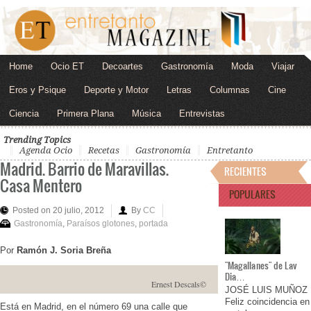
Home
Ocio ET
Decoartes
Gastronomía
Moda
Viajar
Eros y Psique
Deporte y Motor
Letras
Columnas
Cine
Ciencia
Primera Plana
Música
Entrevistas
Trending Topics
Agenda Ocio
Recetas
Gastronomía
Entretanto
Madrid. Barrio de Maravillas.
RECIENTES
Casa Mentero
POPULARES
Posted on 20 julio, 2012
By
CC
Gastronomía
,
Paraísos glotones
,
portada
Por
Ramón J. Soria Breña
"Magallanes" de Lav
Dia…
Ernest Descals©
JOSÉ LUIS MUÑOZ
Feliz coincidencia en
Está en Madrid, en el número 69 una calle que