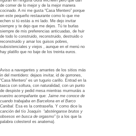
figuran en ninguna Guía Michelin pero que dan
de comer de lo mejor y de la mejor manera
cocinado. A mi me gusta “Casa Mentero” porque
en este pequeño restaurante como lo que me
echen si tú estás a mi lado. Me dejo invitar
siempre y te dejo que me dejes. Tú te burlas
siempre de mis preferencias anticuadas, de huir
de todo lo construido, reconstruido, destruido o
reconstruido y amar los guisos pobres,
subsistenciales y viejos , aunque en el menú no
hay platillo que no baje de los treinta euros.
Aviso a navegantes y amantes de los sitios más
in del mentidero: dejaos invitar, id de gorrones,
“Casa Mentero” es un tugurio carillo. Entrad en la
tasca con soltura, con naturalidad, con un punto
de despiste y pedid mesa mientras murmuráis a
vuestro acompañante que:
Jaime me conoce de
cuando trabajaba en Barcelona en el Barco
Canibal.
Esa es la contraseña. Y como dice la
canción del tío Joaquín
“absténganse brutos y
obsesos en busca de orgasmo”
(o a los que la
palabra colesterol es anatema).