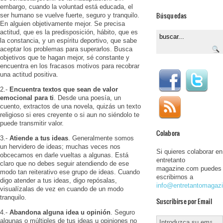
embargo, cuando la voluntad está educada, el
Búsquedas
ser humano se vuelve fuerte, seguro y tranquilo.
En alguien objetivamente mejor. Se precisa
actitud, que es la predisposición, hábito, que es
la constancia, y un espíritu deportivo, que sabe
aceptar los problemas para superarlos. Busca
objetivos que te hagan mejor, sé constante y
encuentra en los fracasos motivos para recobrar
una actitud positiva.
2.-
Encuentra textos que sean de valor
emocional para ti
. Desde una poesía, un
cuento, extractos de una novela, quizás un texto
religioso si eres creyente o si aun no siéndolo te
puede transmitir valor.
Colabora
3.-
Atiende a tus ideas
. Generalmente somos
un hervidero de ideas; muchas veces nos
Si quieres colaborar en
obcecamos en darle vueltas a algunas. Está
entretanto
claro que no debes seguir atendiendo de ese
magazine.com puedes
modo tan reiterativo ese grupo de ideas. Cuando
escribirnos a
digo atender a tus ideas, digo repósalas,
info@entretantomagaz
visualízalas de vez en cuando de un modo
tranquilo.
Suscribirse por Email
4.-
Abandona alguna idea u opinión
. Seguro
algunas o múltiples de tus ideas u opiniones no