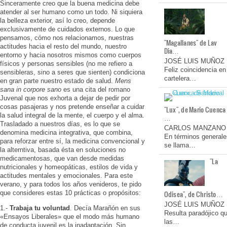
Sinceramente creo que la buena medicina debe
atender al ser humano como un todo. Ni siquiera
la belleza exterior, así lo creo, depende
exclusivamente de cuidados externos. Lo que
pensamos, cómo nos relacionamos, nuestras
"Magallanes" de Lav
actitudes hacia el resto del mundo, nuestro
Dia…
entorno y hacia nosotros mismos como cuerpos
JOSÉ LUIS MUÑOZ
físicos y personas sensibles (no me refiero a
Feliz coincidencia en
sensibleras, sino a seres que sienten) condiciona
cartelera…
en gran parte nuestro estado de salud.
Mens
sana in corpore sano
es una cita del romano
Juvenal que nos exhorta a dejar de pedir por
cosas pasajeras y nos pretende enseñar a cuidar
"Lux", de Mario Cuenca
la salud integral de la mente, el cuerpo y el alma.
…
Trasladado a nuestros días, es lo que se
CARLOS MANZANO
denomina medicina integrativa, que combina,
En términos generale
para reforzar entre sí, la medicina convencional y
se llama…
la alterntiva, basada ésta en soluciones no
medicamentosas, que van desde medidas
"La
nutricionales y homeopáticas, estilos de vida y
actitudes mentales y emocionales. Para este
verano, y para todos los años venideros, te pido
que consideres estas 10 prácticas o propósitos:
Odisea", de Christo…
JOSÉ LUIS MUÑOZ
1.-
Trabaja tu voluntad
. Decía Marañón en sus
Resulta paradójico q
«Ensayos Liberales» que el modo más humano
las…
de conducta juvenil es la inadaptación. Sin