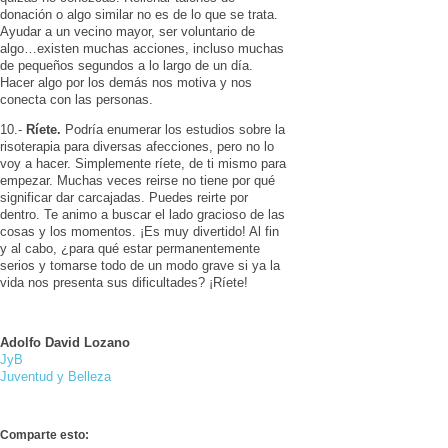
donación o algo similar no es de lo que se trata.
Ayudar a un vecino mayor, ser voluntario de
algo…existen muchas acciones, incluso muchas
de pequeños segundos a lo largo de un día.
Hacer algo por los demás nos motiva y nos
conecta con las personas.
10.-
Ríete.
Podría enumerar los estudios sobre la
risoterapia para diversas afecciones, pero no lo
voy a hacer. Simplemente ríete, de ti mismo para
empezar. Muchas veces reirse no tiene por qué
significar dar carcajadas. Puedes reirte por
dentro. Te animo a buscar el lado gracioso de las
cosas y los momentos. ¡Es muy divertido! Al fin
y al cabo, ¿para qué estar permanentemente
serios y tomarse todo de un modo grave si ya la
vida nos presenta sus dificultades? ¡Ríete!
Adolfo David Lozano
JyB
Juventud y Belleza
Comparte esto: