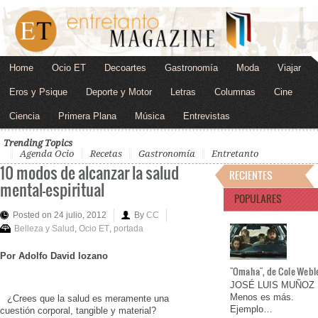
Home
Ocio ET
Decoartes
Gastronomía
Moda
Viajar
Eros y Psique
Deporte y Motor
Letras
Columnas
Cine
Ciencia
Primera Plana
Música
Entrevistas
Trending Topics
Agenda Ocio
Recetas
Gastronomía
Entretanto
10 modos de alcanzar la salud
RECIENTES
mental-espiritual
POPULARES
Posted on 24 julio, 2012
By
CC
Belleza y Salud
,
Ocio ET
,
portada
Por Adolfo David lozano
"Omaha", de Cole Webl
JOSÉ LUIS MUÑOZ
Menos es más.
¿Crees que la salud es meramente una
Ejemplo…
cuestión corporal, tangible y material?