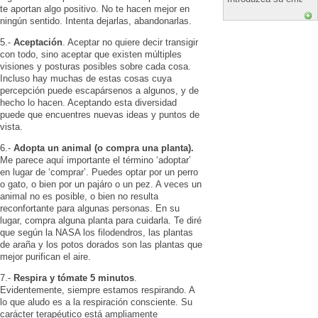
te aportan algo positivo. No te hacen mejor en
ningún sentido. Intenta dejarlas, abandonarlas.
5.-
Aceptación
. Aceptar no quiere decir transigir
con todo, sino aceptar que existen múltiples
visiones y posturas posibles sobre cada cosa.
Incluso hay muchas de estas cosas cuya
percepción puede escapársenos a algunos, y de
hecho lo hacen. Aceptando esta diversidad
puede que encuentres nuevas ideas y puntos de
vista.
6.-
Adopta un animal (o compra una planta).
Me parece aquí importante el término ‘adoptar’
en lugar de ‘comprar’. Puedes optar por un perro
o gato, o bien por un pajáro o un pez. A veces un
animal no es posible, o bien no resulta
reconfortante para algunas personas. En su
lugar, compra alguna planta para cuidarla. Te diré
que según la NASA los filodendros, las plantas
de araña y los potos dorados son las plantas que
mejor purifican el aire.
7.-
Respira y tómate 5 minutos
.
Evidentemente, siempre estamos respirando. A
lo que aludo es a la respiración consciente. Su
carácter terapéutico está ampliamente