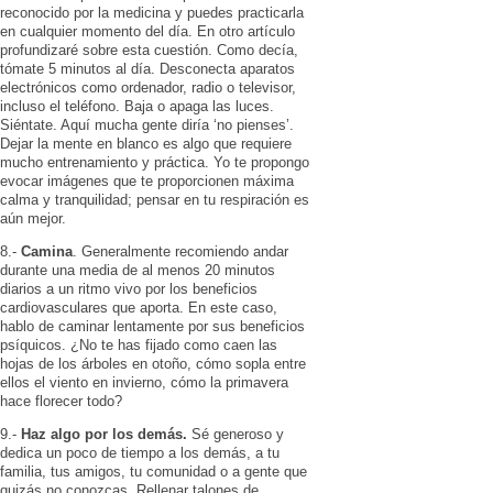
reconocido por la medicina y puedes practicarla
en cualquier momento del día. En otro artículo
profundizaré sobre esta cuestión. Como decía,
tómate 5 minutos al día. Desconecta aparatos
electrónicos como ordenador, radio o televisor,
incluso el teléfono. Baja o apaga las luces.
Siéntate. Aquí mucha gente diría ‘no pienses’.
Dejar la mente en blanco es algo que requiere
mucho entrenamiento y práctica. Yo te propongo
evocar imágenes que te proporcionen máxima
calma y tranquilidad; pensar en tu respiración es
aún mejor.
8.-
Camina
. Generalmente recomiendo andar
durante una media de al menos 20 minutos
diarios a un ritmo vivo por los beneficios
cardiovasculares que aporta. En este caso,
hablo de caminar lentamente por sus beneficios
psíquicos. ¿No te has fijado como caen las
hojas de los árboles en otoño, cómo sopla entre
ellos el viento en invierno, cómo la primavera
hace florecer todo?
9.-
Haz algo por los demás.
Sé generoso y
dedica un poco de tiempo a los demás, a tu
familia, tus amigos, tu comunidad o a gente que
quizás no conozcas. Rellenar talones de