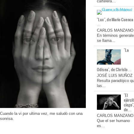
cartelera…
"Lux", de Mario Cuenca
…
CARLOS MANZANO
En términos generale
se llama…
"La
Odisea", de Christo…
JOSÉ LUIS MUÑOZ
Resulta paradójico q
las…
"El
ejérci
ciego"
de…
Cuando la vi por ultima vez, me saludó con una
CARLOS MANZANO
sonrisa.
Que el ser humano
es…