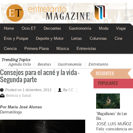
Home
Ocio ET
Decoartes
Gastronomía
Moda
Viajar
Eros y Psique
Deporte y Motor
Letras
Columnas
Cine
Ciencia
Primera Plana
Música
Entrevistas
Trending Topics
Agenda Ocio
Recetas
Gastronomía
Entretanto
Consejos para el acné y la vida –
RECIENTES
Segunda parte
POPULARES
Posted on 1 diciembre, 2012
By
CC
Belleza y Salud
Por María José Alonso
Dermatóloga
"Magallanes" de Lav
Dia…
JOSÉ LUIS MUÑOZ
Feliz coincidencia en