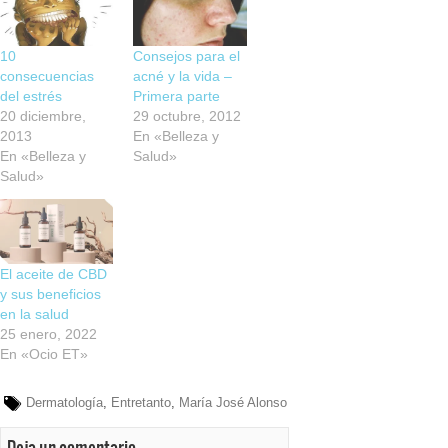
10
Consejos para el
consecuencias
acné y la vida –
del estrés
Primera parte
20 diciembre,
29 octubre, 2012
2013
En «Belleza y
En «Belleza y
Salud»
Salud»
El aceite de CBD
y sus beneficios
en la salud
25 enero, 2022
En «Ocio ET»
Dermatología
,
Entretanto
,
María José Alonso
Deja un comentario