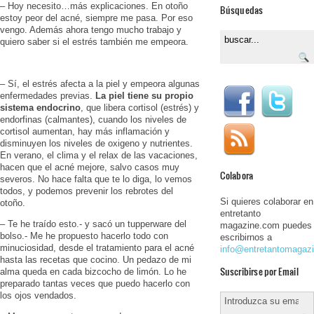
– Hoy necesito…más explicaciones. En otoño
Búsquedas
estoy peor del acné, siempre me pasa. Por eso
vengo. Además ahora tengo mucho trabajo y
quiero saber si el estrés también me empeora.
– Sí, el estrés afecta a la piel y empeora algunas
enfermedades previas.
La piel tiene su propio
sistema endocrino
, que libera cortisol (estrés) y
endorfinas (calmantes), cuando los niveles de
cortisol aumentan, hay más inflamación y
disminuyen los niveles de oxigeno y nutrientes.
En verano, el clima y el relax de las vacaciones,
hacen que el acné mejore, salvo casos muy
Colabora
severos. No hace falta que te lo diga, lo vemos
todos, y podemos prevenir los rebrotes del
Si quieres colaborar en
otoño.
entretanto
– Te he traído esto.- y sacó un tupperware del
magazine.com puedes
bolso.- Me he propuesto hacerlo todo con
escribirnos a
minuciosidad, desde el tratamiento para el acné
info@entretantomagaz
hasta las recetas que cocino. Un pedazo de mi
Suscribirse por Email
alma queda en cada bizcocho de limón. Lo he
preparado tantas veces que puedo hacerlo con
los ojos vendados.