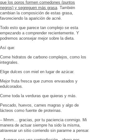
que los poros formen comedones (puntos
negros) y segreguen más grasa
. También
cambian la composición de estas grasa,
favoreciendo la aparición de acné.
Todo esto que parece tan complejo se esta
empezando a comprender recientemente. Y
podremos aconsejar mejor sobre la dieta.
Así que:
Come hidratos de carbono complejos, como los
integrales.
Elige dulces con miel en lugar de azúcar.
Mejor fruta fresca que zumos envasados y
edulcorados.
Come toda la verduras que quieras y más.
Pescado, huevos, carnes magras y algo de
lácteos como fuente de proteínas.
– Mmm… gracias, por tu paciencia conmigo. Mi
manera de actuar siempre ha sido la misma,
atravesar un sitio corriendo sin pararme a pensar.
– Aunque sea una contradicción…ahora nos