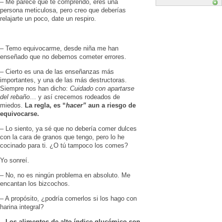
– Me parece que te comprendo, eres una
persona meticulosa, pero creo que deberías
relajarte un poco, date un respiro.
– Temo equivocarme, desde niña me han
enseñado que no debemos cometer errores.
– Cierto es una de las enseñanzas más
importantes, y una de las más destructoras.
Siempre nos han dicho:
Cuidado con apartarse
del rebaño
… y así crecemos rodeados de
miedos.
La regla, es “
hacer”
aun a riesgo de
equivocarse.
– Lo siento, ya sé que no debería comer dulces
con la cara de granos que tengo, pero lo he
cocinado para ti. ¿O tú tampoco los comes?
Yo sonreí.
– No, no es ningún problema en absoluto. Me
encantan los bizcochos.
– A propósito, ¿podría comerlos si los hago con
harina integral?
– Los alimentos de alto índice glucémico son