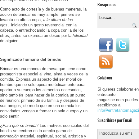
Búsquedas
Como acto de cortesía y de buenas maneras, la
acción de brindar es muy simple: primero se
levanta en alto la copa,
a la altura de los
ojos
, iniciando un gesto reverencial con la
cabeza, o entrechocando la copa con la de los
otros; antes se expresa un deseo por la
felicidad
de alguien.
Significado humano del brindis
Brindar es una manera de mesa que tiene como
protagonista especial al
vino
, alma a veces de la
Colabora
comida. Expresa un aspecto del ser moral del
hombre que no sólo opera metódica­mente para
Si quieres colaborar en
apor­tar a su cuerpo los ali­mentos necesarios,
entretanto
sino también para hacer de la comida un punto
magazine.com puedes
de reunión: primero de su familia y después de
escribirnos a
sus amigos, de modo que en una comida los
info@entretantomagaz
convidados vengan a formar un solo cuerpo y un
solo sentir.
Suscribirse por Email
¿
Para qué se brinda
? Los motivos esenciales del
brindis se centran en la amplia gama de
promoción
material, es­piritual, social, artística y