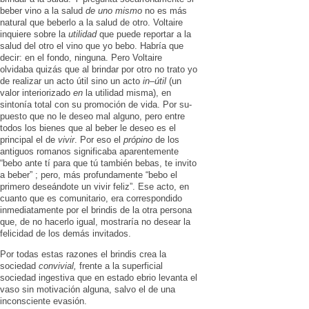
beber vino a la salud
de uno mismo
no es más
natural que beberlo a la salud de otro. Voltaire
inquiere sobre la
utilidad
que puede re­portar a la
salud del otro el vino que yo bebo. Habría que
decir: en el fondo, ninguna. Pero Vol­taire
olvidaba quizás que al brindar por otro no trato yo
de realizar un acto útil sino un acto
in
–
útil
(un
valor interio­ri­zado
en
la utilidad misma), en
sintonía to­tal con su promoción de vida. Por su­
puesto que no le deseo mal alguno, pero entre
todos los bienes que al beber le de­seo es el
principal el de
vivir
. Por eso el
própino
de los
antiguos romanos signifi­caba aparentemente
“bebo ante tí para que tú también bebas, te invito
a beber” ; pero, más profundamente “bebo el
primero deseándote un vivir feliz”. Ese acto, en
cuanto que es comunitario, era co­rrespondido
inmediatamente por el brin­dis de la otra perso­na
que, de no ha­cerlo igual, mostraría no desear la
felicidad de los demás invitados.
Por todas estas razones el brindis crea la
sociedad
convivial,
frente a la superfi­cial
sociedad ingestiva que en estado ebrio levanta el
vaso sin motivación alguna, salvo el de una
inconsciente evasión.