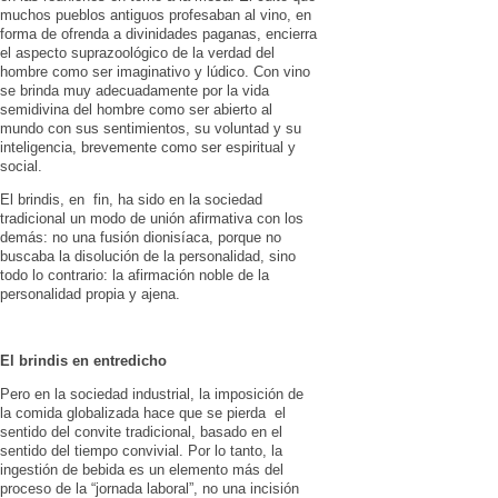
muchos pueblos antiguos profesaban al vino, en
forma de ofrenda a divinidades paganas, encierra
el aspecto suprazoológico de la verdad del
hombre como ser imaginativo y lúdico. Con vino
se brinda muy ade­cuadamente por la vida
semidivina del hombre como ser abierto al
mundo con sus sentimientos, su voluntad y su
inteli­gencia, brevemente como ser espiritual y
social.
El brindis, en fin, ha sido en la socie­dad
tradicional un modo de unión afir­mativa con los
demás: no una fusión dionisíaca, porque no
buscaba la disolu­ción de la personalidad, sino
todo lo contrario: la afirmación noble de la
personalidad propia y ajena.
El brindis en entredicho
Pero en la sociedad industrial, la im­posición de
la comida globalizada hace que se pierda el
sentido del convite tra­dicional, basado en el
sentido del tiempo convivial. Por lo tanto, la
ingestión de bebida es un elemento más del
proceso de la “jornada laboral”, no una incisión