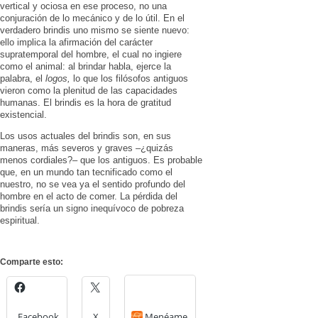
vertical y ociosa en ese proceso, no una
conjuración de lo mecánico y de lo útil. En el
verdadero brindis uno mismo se siente nuevo:
ello implica la afirmación del carácter
supratemporal del hombre, el cual no ingiere
como el animal: al brin­dar habla, ejerce la
palabra, el
logos,
lo que los filósofos antiguos
vieron como la plenitud de las capacidades
humanas. El brindis es la hora de gratitud
existencial.
Los usos actuales del brindis son, en sus
maneras, más severos y graves –¿quizás
menos cordiales?– que los anti­guos. Es probable
que, en un mundo tan tecnifi­cado como el
nuestro, no se vea ya el sentido profundo del
hombre en el acto de comer. La pérdida del
brindis sería un signo inequívoco de po­breza
espiritual.
Comparte esto:
Facebook
X
Menéame