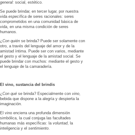
gene­ral:
social, estético.
Se puede brindar, en tercer lugar, por nuestra
vida
espe­cífica
de seres racionales: seres
compro­metidos en una comunidad básica de
vida, en una misma condición de seres
humanos.
¿
Con quién
se brinda? Puede ser so­lamente con
otro, a través del lenguaje del amor y de la
amistad íntima. Puede ser con varios, mediante
el gesto y el len­guaje de la amistad social. Se
puede brindar con muchos: mediante el gesto y
el lenguaje de la camaradería.
El vino, sustancia del brindis
¿
Con qué
se brinda? Especialmente con
vino
,
bebida que dispone a la alegría y despierta la
imaginación.
El vino encie­rra una profunda dimensión
simbólica, la cual conjuga las facultades
humanas más específicas: la
voluntad
, la
inteligencia
y el
sentimiento
.