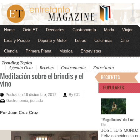
Home
Ocio ET
Decoartes
Gastronomía
Moda
Viajar
Eros y Psique
Deporte y Motor
Letras
Columnas
Cine
Ciencia
Primera Plana
Música
Entrevistas
Trending Topics
Agenda Ocio
Recetas
Gastronomía
Entretanto
Meditación sobre el brindis y el
RECIENTES
vino
POPULARES
Posted on 18 diciembre, 2012
By
CC
Gastronomía
,
portada
Por Juan Cruz Cruz
"Magallanes" de Lav
Dia…
JOSÉ LUIS MUÑOZ
Feliz coincidencia en