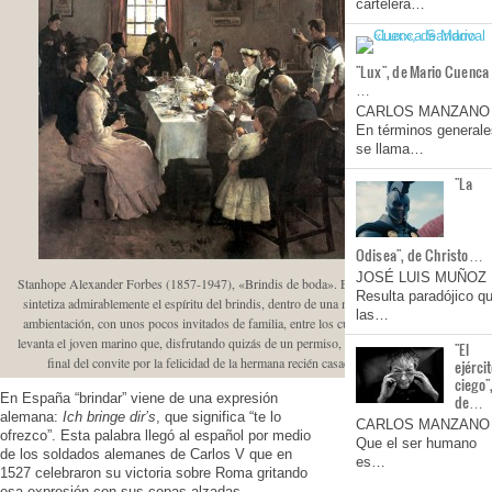
cartelera…
"Lux", de Mario Cuenca
…
CARLOS MANZANO
En términos generale
se llama…
"La
Odisea", de Christo…
JOSÉ LUIS MUÑOZ
Stanhope Alexander Forbes (1857-1947), «Brindis de boda». El cuadro
Resulta paradójico q
sintetiza admirablemente el espíritu del brindis, dentro de una modesta
las…
ambientación, con unos pocos invitados de familia, entre los cuales se
levanta el joven marino que, disfrutando quizás de un permiso, brinda al
"El
final del convite por la felicidad de la hermana recién casada.
ejérci
ciego"
En España “brindar” viene de una expresión
de…
alemana:
Ich bringe dir’s
, que significa “te lo
CARLOS MANZANO
ofrezco”. Esta palabra llegó al español por medio
Que el ser humano
de los soldados alemanes de Carlos V que en
es…
1527 celebraron su victoria sobre Roma gritando
esa expresión con sus copas alzadas.