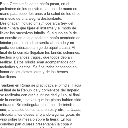
En la Grecia clásica se hacía pasar, en el
preliminar de los con­vites, la copa de mano en
mano para beber los unos a la salud de los otros,
en medio de una ale­gría desbordante.
Designaban in­cluso un
symposiarca
(rey del
festín) para que fi­jara el instante y el modo de
llevar los sucesivos brindis. Si alguno salía de
un con­vite en el que nadie se había acordado de
brindar por su salud se sentía afren­tado y no
podía considerarse amigo de aquella casa. Al
final de la comida llega­ban los brindis solemnes,
hechos a gran­des tragos, que todos debían
realizar. Estos brindis eran acompañados con
melodías y cantos. Se finalizaba brin­dando en
honor de los dioses lares y de los héroes
familiares.
También en Roma se practicaba el brindis. Hacia
el final de la República y comienzos del Imperio
se realizaba con gran suntuo­sidad y lujo, al final
de la comida, una vez que los platos habían sido
retirados. Se distinguían dos tipos de brindis:
uno, a la salud de los asistentes y otro, la
libatio,
ofrecida a los dioses arrojando algunas gotas de
vino sobre la mesa o sobre la tierra. En los
convites particulares presentaban la copa y