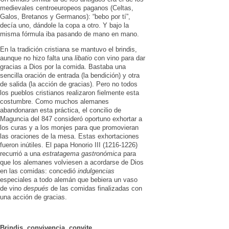
medievales centroeuropeos paganos (Celtas,
Galos, Bretanos y Ger­manos): “bebo por tí”,
decía uno, dándole la copa a otro. Y bajo la
misma fórmula iba pasando de mano en mano.
En la tradición cristiana se mantuvo el brindis,
aunque no hizo falta una
libatio
con vino para dar
gracias a Dios por la comida. Bastaba una
sencilla oración de entrada (la bendición) y otra
de salida (la acción de gracias). Pero no todos
los pueblos cristianos realizaron fielmente esta
costumbre. Como muchos alemanes
abandonaran esta práctica, el concilio de
Maguncia del 847 consi­deró oportuno exhortar a
los curas y a los monjes para que pro­movieran
las oraciones de la mesa. Estas exhortaciones
fueron inúti­les. El papa Honorio III (1216-1226)
re­currió a una
estrata­gema gastronómica
para
que los alemanes volviesen a acor­darse de Dios
en las comidas: concedió
indulgencias
especiales a todo ale­mán que bebiera un vaso
de vino
después
de las comidas finaliza­das con
una acción de gracias.
Brindis, convivencia, convite