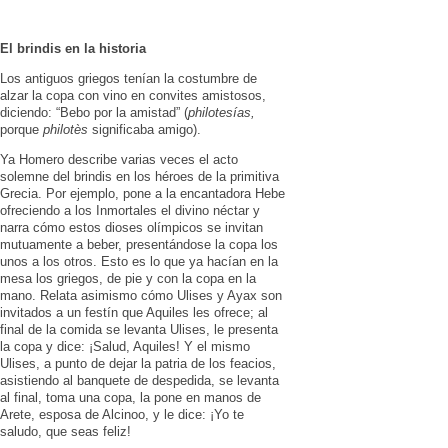
El brindis en la historia
Los antiguos griegos tenían la costumbre de
alzar la copa con vino en convites amistosos,
diciendo: “Bebo por la amistad” (
philotesías,
porque
philotès
significaba amigo).
Ya Homero describe varias veces el acto
solemne del brindis en los héroes de la primitiva
Grecia. Por ejemplo, pone a la encanta­dora Hebe
ofreciendo a los Inmortales el divino néctar y
narra cómo estos dioses olímpicos se invitan
mutua­mente a beber, pre­sentándose la copa los
unos a los otros. Esto es lo que ya ha­cían en la
mesa los griegos, de pie y con la copa en la
mano. Relata asimismo cómo Ulises y Ayax son
invitados a un festín que Aqui­les les ofrece; al
final de la comida se levanta Ulises, le presenta
la copa y dice: ¡Salud, Aquiles! Y el mismo
Ulises, a punto de dejar la patria de los feacios,
asistiendo al banquete de despe­dida, se le­vanta
al final, toma una copa, la pone en manos de
Arete, esposa de Alcinoo, y le dice: ¡Yo te
saludo, que seas feliz!