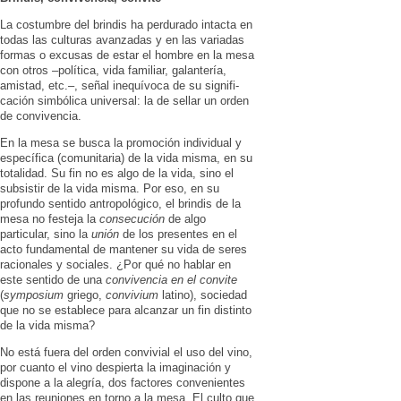
La costumbre del brindis ha perdu­rado intacta en
todas las cul­turas avanza­das y en las variadas
formas o excusas de estar el hombre en la mesa
con otros –política, vida familiar, galantería,
amis­tad, etc.–, señal inequívoca de su signifi­
cación simbólica uni­versal: la de sellar un orden
de convivencia.
En la mesa se busca la promoción indivi­dual y
específica (comunitaria) de la vida mis­ma, en su
totalidad. Su fin no es algo de la vida, sino el
subsistir de la vida misma. Por eso, en su
profundo sentido antropológico, el brindis de la
mesa no festeja la
consecución
de algo
particular, sino la
unión
de los presentes en el
acto fundamental de mantener su vida de se­res
racionales y sociales. ¿Por qué no hablar en
este sentido de una
convivencia en el convite
(
symposium
griego,
convivium
latino), sociedad
que no se establece para alcanzar un fin distinto
de la vida misma?
No está fuera del orden convivial el uso del vino,
por cuanto el vino despierta la imaginación y
dispone a la alegría, dos factores convenientes
en las reuniones en torno a la mesa. El culto que