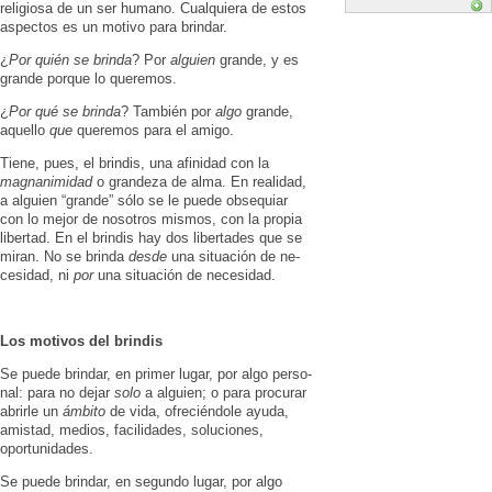
religiosa de un ser humano. Cualquiera de estos
aspectos es un motivo para brindar.
¿
Por quién se brinda
? Por
alguien
grande, y es
grande porque lo queremos.
¿
Por qué se brinda
? También por
algo
grande,
aquello
que
queremos para el amigo.
Tiene, pues, el brin­dis, una afinidad con la
magnanimidad
o grandeza de alma. En realidad,
a alguien “grande” sólo se le puede obsequiar
con lo mejor de noso­tros mismos, con la propia
libertad. En el brindis hay dos libertades que se
miran. No se brinda
desde
una situación de ne­
ce­sidad, ni
por
una situación de nece­si­dad.
Los motivos del brindis
Se puede brindar, en primer lugar, por al­go perso­
nal: para no dejar
solo
a al­guien; o para procurar
abrirle un
ámbito
de vi­da, ofre­ciéndole ayuda,
amistad, me­dios, facili­dades, soluciones,
oportuni­dades.
Se puede brindar, en segundo lugar, por algo