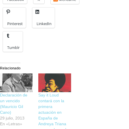
Pinterest
LinkedIn
Tumblr
Relacionado
Declaración de
Say it Loud
un vencido
contará con la
(Mauricio Gil
primera
Cano)
actuación en
29 julio, 2013
España de
En «Letras»
Andreya Triana