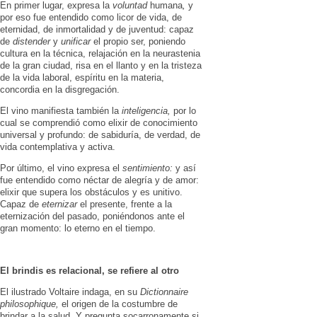
En primer lugar, expresa la
voluntad
humana
,
y
por eso fue entendido como licor de vida, de
eterni­dad, de inmortalidad y de juventud: ca­paz
de
distender
y
unificar
el propio ser, poniendo
cultura en la técnica, relajación en la neurastenia
de la gran ciudad, risa en el llanto y en la tristeza
de la vida la­boral, espíritu en la materia,
concordia en la disgregación.
El vino manifiesta también la
inteligencia,
por lo
cual se comprendió como elixir de conocimiento
universal y profundo: de sabiduría, de verdad, de
vida contempla­tiva y activa.
Por último, el vino expresa el
sentimiento:
y así
fue entendido como néctar de alegría y de amor:
elixir que supera los obstácu­los y es unitivo.
Capaz de
eternizar
el pre­sente, frente a la
eternización del pa­sado, poniéndonos ante el
gran mo­mento: lo eterno en el tiempo.
El brindis es relacional, se refiere al otro
El ilustrado Voltaire indaga, en su
Dictionnaire
philosophi­que,
el ori­gen de la costumbre de
brindar a la sa­lud. Y pre­gunta socarronamente si