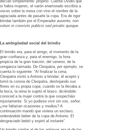
decían simplemente:
própino
. Cuenta Ovidio que
si había mujeres, el varón enamo­rado escribía a
veces sobre la mesa con vino el nombre de la
agraciada antes de pasarle la copa. Era de rigor
brindar también por el Emperador ausente,
non
solum in conviviis publicis sed privatis quoque
.
La ambigüedad social del brindis
El brindis era, para el amigo, el mo­mento de la
gran confianza y, para el enemigo, la hora
propicia de la gran traición, del vene­no, de la
venganza tai­mada. De Cleopatra, por ejemplo, se
cuenta lo siguiente: “Al finalizar la cena,
Cleopatra invitó a Antonio a brindar; él aceptó y
tomó la corona de Cleopatra, deshojando sus
flores en su propia copa; cuando se la llevaba a
la boca, la reina le sujetó el brazo, diciéndole:
conoced a la mujer contra la que sos­pecháis
injusta­mente. Si yo pudiese vivir sin vos, señor,
¿me falta­rían ocasiones y medios? A
continuación mandó que viniera un es­clavo,
ordenándole beber de la copa de Antonio. El
desgraciado bebió y expiró al instante”.
Un brindis similar al de los antiguos era el de los