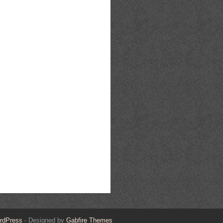
rdPress
- Designed by
Gabfire Themes