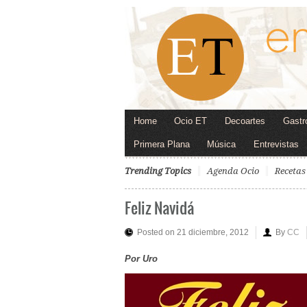
Home
Ocio ET
Decoartes
Gastr
Primera Plana
Música
Entrevistas
Trending Topics
Agenda Ocio
Recetas
Feliz Navidá
Posted on 21 diciembre, 2012
By
CC
Por Uro