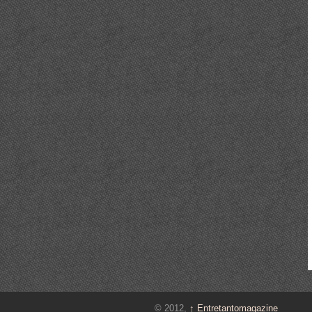
© 2012,
↑
Entretantomagazine