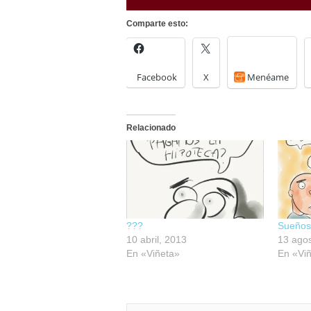
Comparte esto:
Facebook
X
Menéame
Relacionado
???
Sueños
10 abril, 2013
13 agos
En «Viñeta»
En «Vi