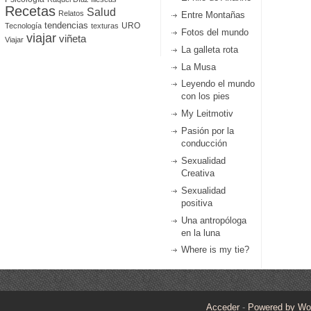
Recetas
Salud
Relatos
Entre Montañas
tendencias
URO
Tecnología
texturas
Fotos del mundo
viajar
viñeta
Viajar
La galleta rota
La Musa
Leyendo el mundo
con los pies
My Leitmotiv
Pasión por la
conducción
Sexualidad
Creativa
Sexualidad
positiva
Una antropóloga
en la luna
Where is my tie?
Acceder
-
Powered by Wo