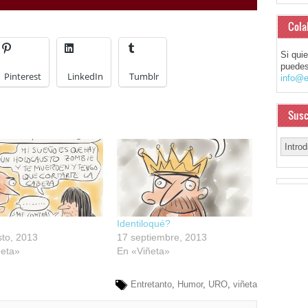
Cola
Si qui
puedes
Pinterest
LinkedIn
Tumblr
info@e
Susc
Identiloqué?
to, 2013
17 septiembre, 2013
ñeta»
En «Viñeta»
Entretanto
,
Humor
,
URO
,
viñeta