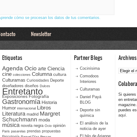
Aprende cómo se procesan los datos de tus comentarios.
ontacto
Newsletter
Etiquetas
Partner Blogs
Archivos
Agenda Ocio
Ciencia
Archivos
arte
Cocinísima
cine
Columna
cultura
colecciones
Comodoos
Culturamas
Curiosidades
Deporte
Interiores
Colabor
diseñadores
diseños
Dulces
Entretanto
Culturamas
Si quieres
Fotografía
Exposiciones
Daniel Payá
en entreta
Gastronomía
Historia
BLOG
magazine
Libros
Humor
internacional
Deporte sin
puedes esc
Literatura
Margret
madrid
aquí.
química
Schuchmann
moda
El análisis de la
música
novela negra
opinión
Ocio
noticia de ayer
prendas
propuestas
Paris
pasarelas
El hilo de Arianne
Psicología
Raquel Díaz Illescas