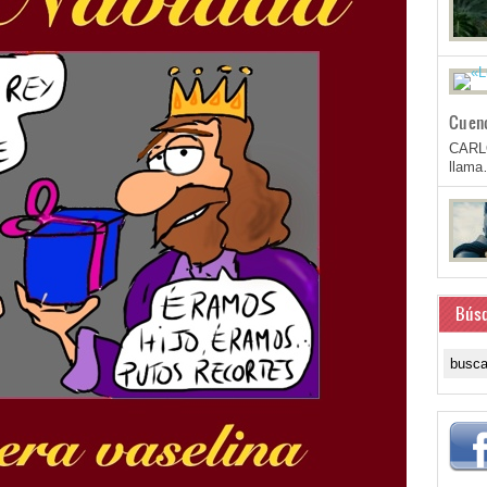
Cuen
CARL
llam
Bús