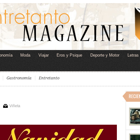
onomía
Moda
Viajar
Eros y Psique
Deporte y Motor
Letras
Gastronomía
Entretanto
RECIE
Viñeta