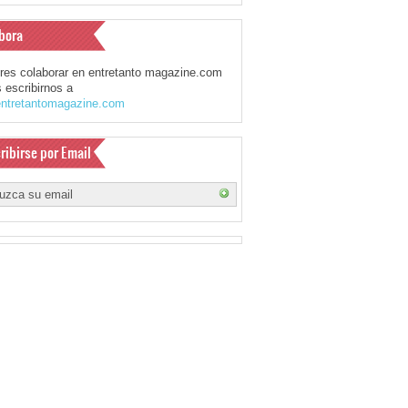
bora
eres colaborar en entretanto magazine.com
 escribirnos a
ntretantomagazine.com
ribirse por Email