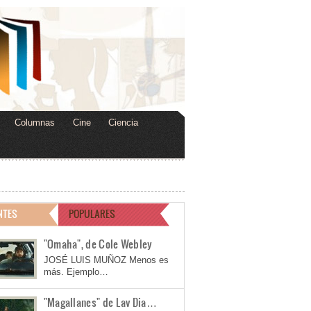
Columnas
Cine
Ciencia
NTES
POPULARES
"Omaha", de Cole Webley
JOSÉ LUIS MUÑOZ Menos es
más. Ejemplo…
"Magallanes" de Lav Dia…