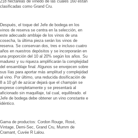
218 hectáreas de viñedo de las cuales 160 están
clasificadas como Grand Cru.
Después, el toque del Jefe de bodega en los
vinos de reserva se centra en la selección, en
este adecuado amblaje de los vinos de una
cosecha, la última pieza serán los vinos de
reserva. Se conservan dos, tres e incluso cuatro
años en nuestros depósitos y se incorporarán en
una proporción del 10 al 20% según los años. Su
madurez y su riqueza amplificarán la complejidad
del ensamblaje final. Algunos se envejecen sobre
sus lías para aportar más amplitud y complejidad
al vino. Por último, una reducida dosificación de
8 a 10 g/l de azúcar dejará que el champán se
exprese completamente y se presentará al
aficionado sin maquillaje, tal cual, equilibrado. el
Jefe de bodega debe obtener un vino constante e
idéntico.
Gama de productos: Cordon Rouge, Rosé,
Vintage, Demi-Sec, Grand Cru, Mumm de
Cramant, Cuvée R Lalou.