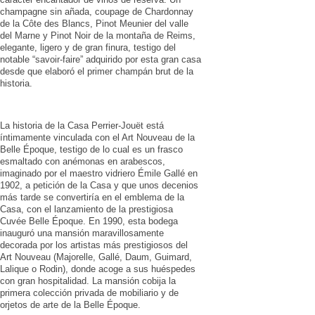
champagne sin añada, coupage de Chardonnay
de la Côte des Blancs, Pinot Meunier del valle
del Marne y Pinot Noir de la montaña de Reims,
elegante, ligero y de gran finura, testigo del
notable “savoir-faire” adquirido por esta gran casa
desde que elaboró el primer champán brut de la
historia.
La historia de la Casa Perrier-Jouët está
íntimamente vinculada con el Art Nouveau de la
Belle Époque, testigo de lo cual es un frasco
esmaltado con anémonas en arabescos,
imaginado por el maestro vidriero Émile Gallé en
1902, a petición de la Casa y que unos decenios
más tarde se convertiría en el emblema de la
Casa, con el lanzamiento de la prestigiosa
Cuvée Belle Époque. En 1990, esta bodega
inauguró una mansión maravillosamente
decorada por los artistas más prestigiosos del
Art Nouveau (Majorelle, Gallé, Daum, Guimard,
Lalique o Rodin), donde acoge a sus huéspedes
con gran hospitalidad. La mansión cobija la
primera colección privada de mobiliario y de
orjetos de arte de la Belle Époque.