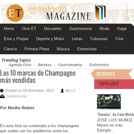
Home
Ocio ET
Decoartes
Gastronomía
Moda
Viajar
Eros y Psique
Deporte y Motor
Letras
Columnas
Cine
Ciencia
Primera Plana
Música
Entrevistas
Trending Topics
Agenda Ocio
Recetas
Gastronomía
Entretanto
Las 10 marcas de Champagne
RECIENTES
más vendidas
POPULARES
Posted on 28 diciembre, 2012
By
CC
Gastronomía
Por Martha Robles
"Omaha", de Cole Webl
JOSÉ LUIS MUÑOZ
Menos es más.
En esta lista se contempla a los champagnes
Ejemplo…
que suelen ser los predilectos entre los