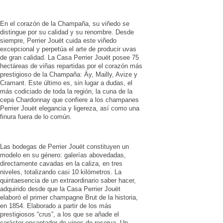
En el corazón de la Champaña, su viñedo se
distingue por su calidad y su renombre. Desde
siempre, Perrier Jouët cuida este viñedo
excepcional y perpetúa el arte de producir uvas
de gran calidad. La Casa Perrier Jouët posee 75
hectáreas de viñas repartidas por el corazón más
prestigioso de la Champaña: Äy, Mailly, Avize y
Cramant. Este último es, sin lugar a dudas, el
más codiciado de toda la región, la cuna de la
cepa Chardonnay que confiere a los champanes
Perrier Jouët elegancia y ligereza, así como una
finura fuera de lo común.
Las bodegas de Perrier Jouët constituyen un
modelo en su género: galerías abovedadas,
directamente cavadas en la caliza, en tres
niveles, totalizando casi 10 kilómetros. La
quintaesencia de un extraordinario saber hacer,
adquirido desde que la Casa Perrier Jouët
elaboró el primer champagne Brut de la historia,
en 1854. Elaborado a partir de los más
prestigiosos “crus”, a los que se añade el
carácter encantador de vinos de reserva. Un