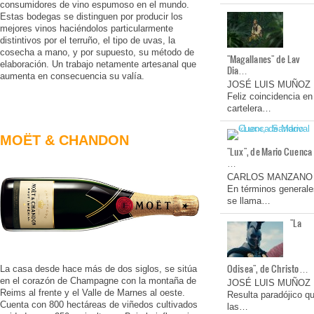
consumidores de vino espumoso en el mundo.
Estas bodegas se distinguen por producir los
mejores vinos haciéndolos particularmente
distintivos por el terruño, el tipo de uvas, la
cosecha a mano, y por supuesto, su método de
"Magallanes" de Lav
elaboración. Un trabajo netamente artesanal que
Dia…
aumenta en consecuencia su valía.
JOSÉ LUIS MUÑOZ
Feliz coincidencia en
cartelera…
MOËT & CHANDON
"Lux", de Mario Cuenca
…
CARLOS MANZANO
En términos generale
se llama…
"La
Odisea", de Christo…
La casa desde hace más de dos siglos, se sitúa
en el corazón de Champagne con la montaña de
JOSÉ LUIS MUÑOZ
Reims al frente y el Valle de Marnes al oeste.
Resulta paradójico q
Cuenta con 800 hectáreas de viñedos cultivados
las…