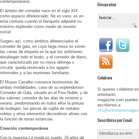
contemporáneos.
Búsquedas
El ámbito del comedor nace en el siglo XIX
como espacio diferenciado. No en vano, es en
esta centuria cuando el banquete adquiere su
máximo esplendor como medio de reunión
social.
Surgen, así, como ámbitos diferenciados el
comedor de gala, en cuya larga mesa se sirven
las cenas de etiqueta en la que los anfitriones
despliegan todo el boato, y el comedor de diario,
que caracterizado por su mesa oblonga o
circular, queda reservado a los agapés
informales y a las reuniones familiares.
Colabora
El Museo Cerralbo conserva testimonios de
ambas modalidades, caso de su esplendoroso
Si quieres colaborar en
Comedor de Gala, situado en el Piso Noble, y de
entretanto
los salones comedor de las alas de invierno y
magazine.com puedes
verano, predominando en todos ellos la pintura
escribirnos a
de bodegón, las piezas de vajilla de metales
info@entretantomagaz
nobles y otros elementos decorativos afines con
la función de estas estancias.
Suscribirse por Email
Creación contemporánea
Con la muestra
La moda es sueño. 25 años de