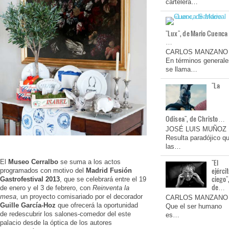
cartelera…
"Lux", de Mario Cuenca
…
CARLOS MANZANO
En términos generale
se llama…
"La
Odisea", de Christo…
JOSÉ LUIS MUÑOZ
Resulta paradójico q
las…
"El
El
Museo Cerralbo
se suma a los actos
ejérci
programados con motivo del
Madrid Fusión
ciego"
Gastrofestival 2013
, que se celebrará entre el 19
de…
de enero y el 3 de febrero, con
Reinventa la
mesa
, un proyecto comisariado por el decorador
CARLOS MANZANO
Guille García-Hoz
que ofrecerá la oportunidad
Que el ser humano
de redescubrir los salones-comedor del este
es…
palacio desde la óptica de los autores