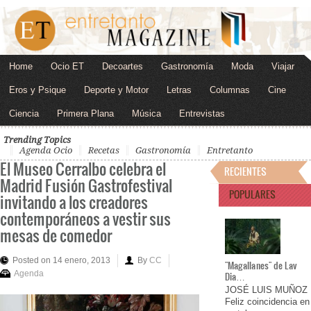
Home
Ocio ET
Decoartes
Gastronomía
Moda
Viajar
Eros y Psique
Deporte y Motor
Letras
Columnas
Cine
Ciencia
Primera Plana
Música
Entrevistas
Trending Topics
Agenda Ocio
Recetas
Gastronomía
Entretanto
El Museo Cerralbo celebra el
RECIENTES
Madrid Fusión Gastrofestival
POPULARES
invitando a los creadores
contemporáneos a vestir sus
mesas de comedor
Posted on 14 enero, 2013
By
CC
"Magallanes" de Lav
Agenda
Dia…
JOSÉ LUIS MUÑOZ
Feliz coincidencia en