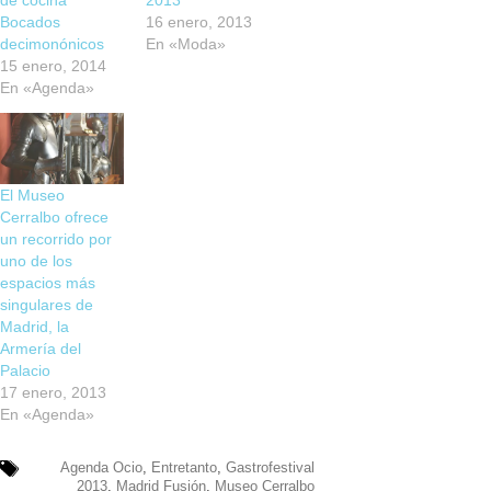
de cocina
2013
Bocados
16 enero, 2013
decimonónicos
En «Moda»
15 enero, 2014
En «Agenda»
El Museo
Cerralbo ofrece
un recorrido por
uno de los
espacios más
singulares de
Madrid, la
Armería del
Palacio
17 enero, 2013
En «Agenda»
Agenda Ocio
,
Entretanto
,
Gastrofestival
2013
,
Madrid Fusión
,
Museo Cerralbo