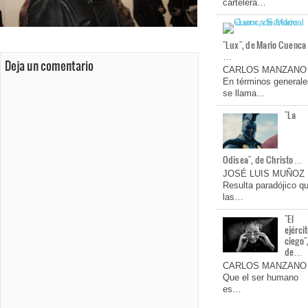
cartelera…
"Lux", de Mario Cuenca
…
Deja un comentario
CARLOS MANZANO
En términos generale
se llama…
"La
Odisea", de Christo…
JOSÉ LUIS MUÑOZ
Resulta paradójico q
las…
"El
ejérci
ciego"
de…
CARLOS MANZANO
Que el ser humano
es…