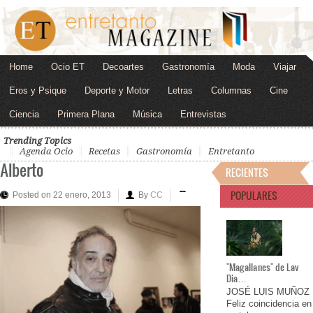
Home
Ocio ET
Decoartes
Gastronomía
Moda
Viajar
Eros y Psique
Deporte y Motor
Letras
Columnas
Cine
Ciencia
Primera Plana
Música
Entrevistas
Trending Topics
Agenda Ocio
Recetas
Gastronomía
Entretanto
Alberto
RECIENTES
POPULARES
Posted on 22 enero, 2013
By
CC
"Magallanes" de Lav
Dia…
JOSÉ LUIS MUÑOZ
Feliz coincidencia en