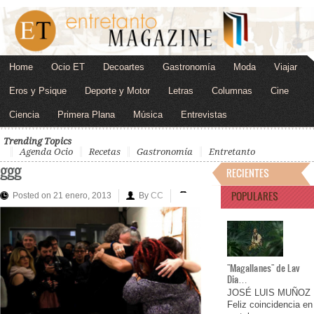
Home
Ocio ET
Decoartes
Gastronomía
Moda
Viajar
Eros y Psique
Deporte y Motor
Letras
Columnas
Cine
Ciencia
Primera Plana
Música
Entrevistas
Trending Topics
Agenda Ocio
Recetas
Gastronomía
Entretanto
ggg
RECIENTES
POPULARES
Posted on 21 enero, 2013
By
CC
"Magallanes" de Lav
Dia…
JOSÉ LUIS MUÑOZ
Feliz coincidencia en