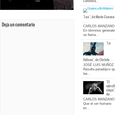
cartelera…
"Lux", de Mario Cuenca
…
Deja un comentario
CARLOS MANZANO
En términos generale
se llama…
"La
Odisea", de Christo…
JOSÉ LUIS MUÑOZ
Resulta paradójico q
las…
"El
ejérci
ciego"
de…
CARLOS MANZANO
Que el ser humano
es…