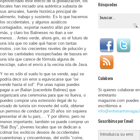
Aprovechado este efecto de la globalización, los
Búsquedas
locales han iniciado una auténtica subasta de
sus arrozales, fuente histórica principal de
alimento, trabajo y sustento. Es lo que hacemos
los occidentales, y algunos asiáticos
contagiados, exportar nuestro afán por tener
más, y claro los Balineses no iban a ser
menos… Antes verde, ahora gris, es el futuro de
una isla que no sabe qué hacer con tantas
motos, con los crecientes niveles de polución y
con las cantidades insospechadas de basura en
una isla que carece de fórmula alguna de
reciclaje, salvo el envío a la vecina isla de Java.
Y no es sólo el suelo lo que se vende, aquí se
Colabora
podría decir sin error a equivocarse que “se
vende hasta el sol”. Por unas rupias puedes
pagar a un
Balian
(sacerdote Balines) que
Si quieres colaborar en
organizará una ceremonia para que no llueva, o
entretanto
puedes comprar una extensión ilegal de tu
magazine.com puedes
visado de turista sin moverte del sofá, obtener
escribirnos a
un permiso de conducir por 20 años sin siquiera
info@entretantomagaz
presentar el de tu país,… Y por último, pero no
Suscribirse por Email
menos importante, también se puede comprar un
“Bali Boy”, jóvenes locales que se dedican a
colmar los exóticos deseos de occidentales
cuarentonas y cincuentonas, del estilo “come,