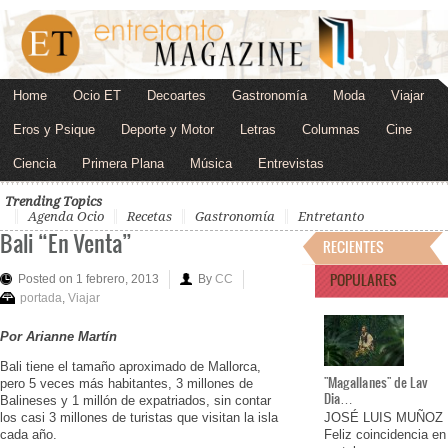
Home
Ocio ET
Decoartes
Gastronomía
Moda
Viajar
Eros y Psique
Deporte y Motor
Letras
Columnas
Cine
Ciencia
Primera Plana
Música
Entrevistas
Trending Topics
Agenda Ocio
Recetas
Gastronomía
Entretanto
Bali “En Venta”
RECIENTES
POPULARES
Posted on 1 febrero, 2013
By
CC
portada
,
Viajar
Por Arianne Martín
Bali tiene el tamaño aproximado de Mallorca,
"Magallanes" de Lav
pero 5 veces más habitantes, 3 millones de
Dia…
Balineses y 1 millón de expatriados, sin contar
los casi 3 millones de turistas que visitan la isla
JOSÉ LUIS MUÑOZ
cada año.
Feliz coincidencia en