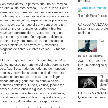
cartelera…
Con estos datos, lo primero que uno se imagina
es que la isla está petada,… pues si y no. Como
siempre a los humanos nos gusta asemejarnos a
"Lux", de Mario Cuenca
los borregos, y todos nos acabamos encontrando
…
en los mismos sitios, especialmente preparados
para nosotros. Así que el sur y centro de la isla
CARLOS MANZANO
rebosan motos, pantalones cortos y tirantes,
En términos generale
cocktails
, construcciones y atascos, mientras
se llama…
que el norte y oeste aún respiran tradiciones,
"La
ceremonias y aire limpio en la inmensidad de
verdes planicies de arrozales y montañas
plagadas de flores y cultivos varios…¡y menos
mal!
Odisea", de Christo…
El turismo que entra en Bali constituye el 60%
JOSÉ LUIS MUÑOZ
de los ingresos por turismo del país, pero no sólo
Resulta paradójico q
eso. Aquí llegan además todo tipo de monedas,
las…
locales y extranjeras, todo tipo de dinero, negro,
"El
blanco o blanqueado, en busca de un lugar
ejérci
donde aflorar y germinar los beneficios del
ciego"
sistema capitalista. Rusos, chinos, japoneses,
de…
árabes, australianos y algunos europeos
protagonizan una auténtica conquista del este,
CARLOS MANZANO
rifándose los campos de arroz que dominan, o
Que el ser humano
mejor dicho, dominaban el paisaje Balines.
es…