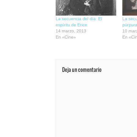
La secuencia del día: El
La secu
espíritu de Erice
púrpura
14 marzo, 2013
10 mar
En «Cine»
En «Ci
Deja un comentario