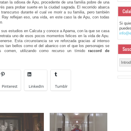
etratan la odisea de Apu, procedente de una familia pobre de una
s para probar suerte en la ciudad sagrada. El recorrido abarca
Cola
transcurso durante el cual ve morir a su familia, pero también
it Ray reflejan eso, una vida, en este caso la de Apu, con todas
o.
Si qui
puedes
o sus estudios en Calcuta y conoce a Aparna, con la que se casa
info@e
 retrata uno de esos pocos momentos felices en la vida de Apu.
enerse. Esta circunstancia se ve reforzada gracias al intenso
egos tan bellos como el del abanico con el que los personajes se
Susc
s comen, utilizando como recurso un tímido
raccord de
Pinterest
LinkedIn
Tumblr