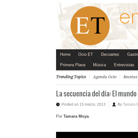
Home
Ocio ET
Decoartes
Gastr
Primera Plana
Música
Entrevistas
Trending Topics
Agenda Ocio
Recetas
La secuencia del día: El mundo
Posted on 15 marzo, 2013
By
Tamara 
Por
Tamara Moya
.