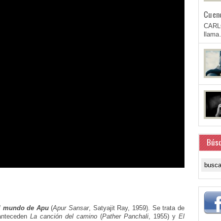
Cuen
CARL
llam
Bús
l mundo de Apu
(
Apur Sansar
, Satyajit Ray, 1959). Se trata de
e anteceden
La canción del camino
(
Pather Panchali
, 1955) y
El