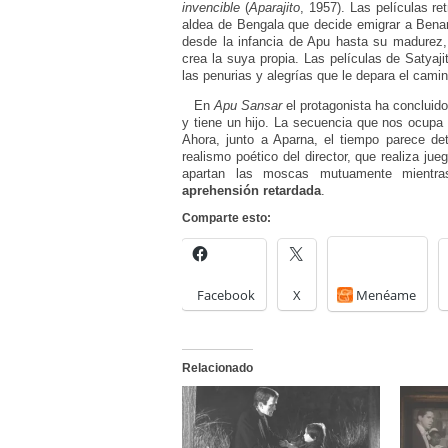
invencible
(
Aparajito
, 1957). Las películas r
aldea de Bengala que decide emigrar a Benaré
desde la infancia de Apu hasta su madurez, 
crea la suya propia. Las películas de Satyaj
las penurias y alegrías que le depara el camin
En
Apu Sansar
el protagonista ha concluid
y tiene un hijo. La secuencia que nos ocupa
Ahora, junto a Aparna, el tiempo parece det
realismo poético del director, que realiza ju
apartan las moscas mutuamente mientra
aprehensión retardada
.
Comparte esto:
Facebook
X
Menéame
Relacionado