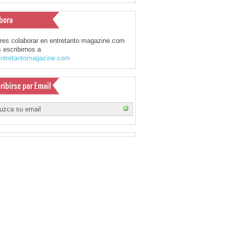
bora
eres colaborar en entretanto magazine.com
 escribirnos a
ntretantomagazine.com
ribirse por Email