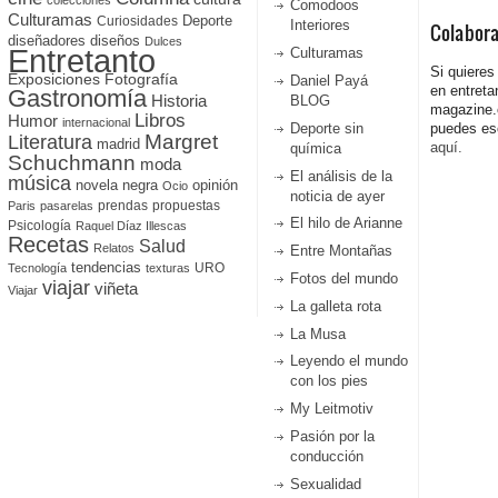
colecciones
Comodoos
Culturamas
Curiosidades
Deporte
Interiores
Colabor
diseñadores
diseños
Dulces
Entretanto
Culturamas
Si quieres
Fotografía
Exposiciones
Daniel Payá
en entreta
Gastronomía
Historia
BLOG
magazine
Libros
Humor
internacional
Deporte sin
puedes esc
Literatura
Margret
madrid
aquí.
química
Schuchmann
moda
El análisis de la
música
novela negra
opinión
Ocio
noticia de ayer
prendas
propuestas
Paris
pasarelas
El hilo de Arianne
Psicología
Raquel Díaz Illescas
Recetas
Salud
Relatos
Entre Montañas
tendencias
URO
Tecnología
texturas
Fotos del mundo
viajar
viñeta
Viajar
La galleta rota
La Musa
Leyendo el mundo
con los pies
My Leitmotiv
Pasión por la
conducción
Sexualidad