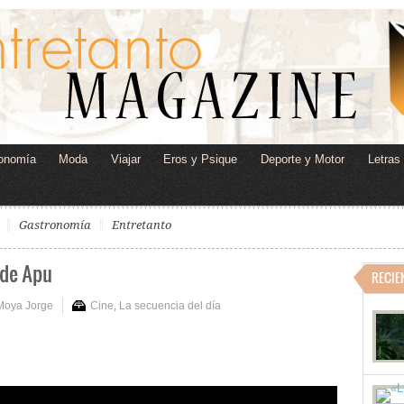
onomía
Moda
Viajar
Eros y Psique
Deporte y Motor
Letras
Gastronomía
Entretanto
 de Apu
RECIE
Moya Jorge
Cine
,
La secuencia del día