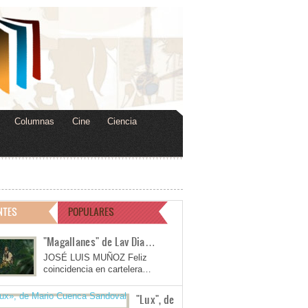
Columnas
Cine
Ciencia
NTES
POPULARES
"Magallanes" de Lav Dia…
JOSÉ LUIS MUÑOZ Feliz
coincidencia en cartelera…
"Lux", de