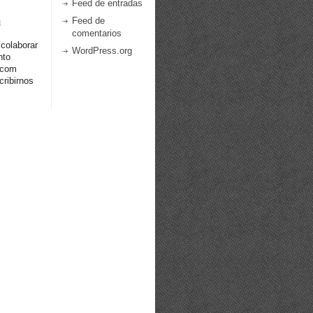
Feed de entradas
a
Feed de
comentarios
 colaborar
WordPress.org
nto
.com
ribirnos