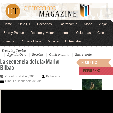
Home
Ocio ET
Decoartes
Gastronomía
Moda
Viajar
Eros y Psique
Deporte y Motor
Letras
Columnas
Cine
Ciencia
Primera Plana
Música
Entrevistas
Trending Topics
Agenda Ocio
Recetas
Gastronomía
Entretanto
La secuencia del día: Mariví
RECIENTES
Bilbao
POPULARES
Posted on 4 abril, 2013
By
helena
Cine
,
La secuencia del día
"Magallanes" de Lav
Dia…
JOSÉ LUIS MUÑOZ
Feliz coincidencia en