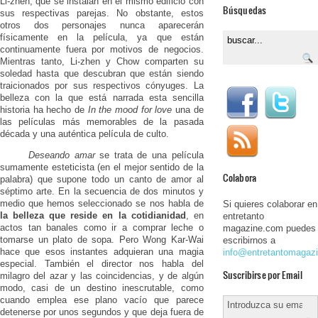
Li-zhen, que se instalan en el mismo edificio con
Búsquedas
sus respectivas parejas. No obstante, estos
otros dos personajes nunca aparecerán
físicamente en la película, ya que están
continuamente fuera por motivos de negocios.
Mientras tanto, Li-zhen y Chow comparten su
soledad hasta que descubran que están siendo
traicionados por sus respectivos cónyuges. La
belleza con la que está narrada esta sencilla
historia ha hecho de
In the mood for love
una de
las películas más memorables de la pasada
década y una auténtica película de culto.
Deseando amar
se trata de una película
sumamente esteticista (en el mejor sentido de la
Colabora
palabra) que supone todo un canto de amor al
séptimo arte. En la secuencia de dos minutos y
medio que hemos seleccionado se nos habla de
Si quieres colaborar en
la belleza que reside en la cotidianidad
, en
entretanto
actos tan banales como ir a comprar leche o
magazine.com puedes
tomarse un plato de sopa. Pero Wong Kar-Wai
escribirnos a
hace que esos instantes adquieran una magia
info@entretantomagaz
especial. También el director nos habla del
Suscribirse por Email
milagro del azar y las coincidencias, y de algún
modo, casi de un destino inescrutable, como
cuando emplea ese plano vacío que parece
detenerse por unos segundos y que deja fuera de