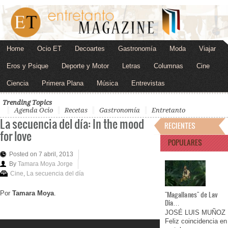
Home
Ocio ET
Decoartes
Gastronomía
Moda
Viajar
Eros y Psique
Deporte y Motor
Letras
Columnas
Cine
Ciencia
Primera Plana
Música
Entrevistas
Trending Topics
Agenda Ocio
Recetas
Gastronomía
Entretanto
La secuencia del día: In the mood
RECIENTES
for love
POPULARES
Posted on 7 abril, 2013
By
Tamara Moya Jorge
Cine
,
La secuencia del día
Por
Tamara Moya
.
"Magallanes" de Lav
Dia…
JOSÉ LUIS MUÑOZ
Feliz coincidencia en