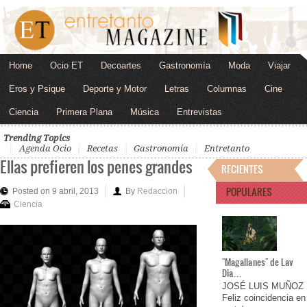
Home
Ocio ET
Decoartes
Gastronomía
Moda
Viajar
Eros y Psique
Deporte y Motor
Letras
Columnas
Cine
Ciencia
Primera Plana
Música
Entrevistas
Trending Topics
Agenda Ocio
Recetas
Gastronomía
Entretanto
Ellas prefieren los penes grandes
RECIENTES
POPULARES
Posted on 9 abril, 2013
By
Redaccion
Ciencia
"Magallanes" de Lav
Dia…
JOSÉ LUIS MUÑOZ
Feliz coincidencia en