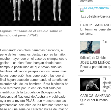
cartelera…
"Lux", de Mario Cuenca
…
CARLOS MANZANO
En términos generale
Figuras utilizadas en el estudio sobre el
se llama…
tamaño del pene. / PNAS
"La
Comparado con otros parientes cercanos, el
pene de los humanos destaca por su tamaño,
Odisea", de Christo…
mucho mayor que en el caso de chimpancés o
JOSÉ LUIS MUÑOZ
gorilas. Los científicos barajan desde hace
Resulta paradójico q
tiempo la posibilidad de que hayan sido las
las…
hembras, eligiendo parejas con los penes más
largos generación tras generación, las que al
"El
final hayan acabado aumentando el tamaño del
ejérci
miembro viril de los hombres. Esta hipótesis ha
ciego"
sido reforzada por un estudio realizado por
de…
científicos de la Escuela de Biología de la
CARLOS MANZANO
Universidad Nacional de Australia y publicado
Que el ser humano
ayer en la revista PNAS, que muestra que las
es…
preferencias sexuales de las féminas tienen su
base en una serie de características del macho