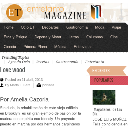
Home
Ocio ET
Decoartes
Gastronomía
Moda
Viajar
Eros y Psique
Deporte y Motor
Letras
Columnas
Cine
Ciencia
Primera Plana
Música
Entrevistas
Trending Topics
Agenda Ocio
Recetas
Gastronomía
Entretanto
Love wood
RECIENTES
POPULARES
Posted on 11 abril, 2013
By
Marta Fullera
portada
Por Amelia Cazorla
Sin duda, la rehabilitación de este viejo edificio
"Magallanes" de Lav
Dia…
en Brooklyn es un gran ejemplo de pasión por la
madera con espíritu eco-friendly. Un proyecto
JOSÉ LUIS MUÑOZ
puesto en marcha por dos hermanos carpinteros
Feliz coincidencia en