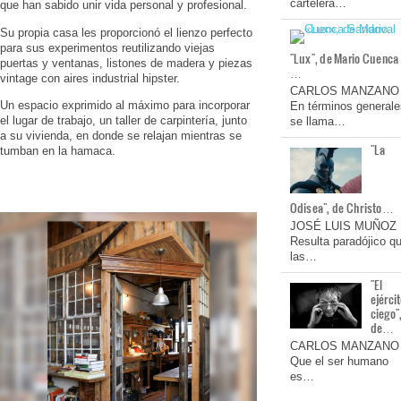
cartelera…
que han sabido unir vida personal y profesional.
Su propia casa les proporcionó el lienzo perfecto
para sus experimentos reutilizando viejas
"Lux", de Mario Cuenca
puertas y ventanas, listones de madera y piezas
…
vintage con aires industrial hipster.
CARLOS MANZANO
Un espacio exprimido al máximo para incorporar
En términos generale
el lugar de trabajo, un taller de carpintería, junto
se llama…
a su vivienda, en donde se relajan mientras se
"La
tumban en la hamaca.
Odisea", de Christo…
JOSÉ LUIS MUÑOZ
Resulta paradójico q
las…
"El
ejérci
ciego"
de…
CARLOS MANZANO
Que el ser humano
es…