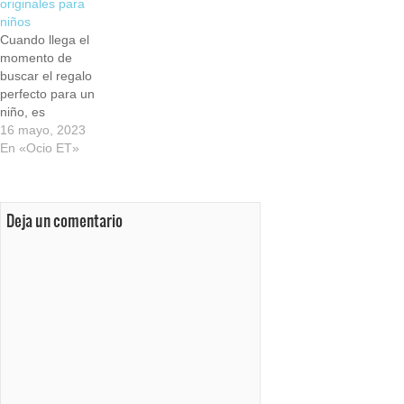
originales para
niños
Cuando llega el
momento de
buscar el regalo
perfecto para un
niño, es
importante dar
16 mayo, 2023
con opciones
En «Ocio ET»
originales que
estimulen su
creatividad y les
Deja un comentario
brinden horas de
diversión. Sin
contar el hecho
de que ciertos
juegos tienen un
impacto
altamente
positivo en el
desarrollo
neuronal de los
más pequeños,