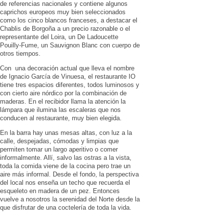
de referencias nacionales y contiene algunos
caprichos europeos muy bien seleccionados
como los cinco blancos franceses, a destacar el
Chablis de Borgoña a un precio razonable o el
representante del Loira, un De Ladoucette
Pouilly-Fume, un Sauvignon Blanc con cuerpo de
otros tiempos.
Con una decoración actual que lleva el nombre
de Ignacio García de Vinuesa, el restaurante IO
tiene tres espacios diferentes, todos luminosos y
con cierto aire nórdico por la combinación de
maderas. En el recibidor llama la atención la
lámpara que ilumina las escaleras que nos
conducen al restaurante, muy bien elegida.
En la barra hay unas mesas altas, con luz a la
calle, despejadas, cómodas y limpias que
permiten tomar un largo aperitivo o comer
informalmente. Allí, salvo las ostras a la vista,
toda la comida viene de la cocina pero trae un
aire más informal. Desde el fondo, la perspectiva
del local nos enseña un techo que recuerda el
esqueleto en madera de un pez. Entonces
vuelve a nosotros la serenidad del Norte desde la
que disfrutar de una coctelería de toda la vida.