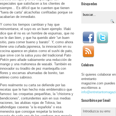
Búsquedas
especiales que satisfacen a los clientes de
siempre… Es difícil que te cuenten que tienen
“fuera de carta” alcachofas confitadas porque se
acabarían de inmediato.
Y como los tiempos cambian y hay que
reinventarse, el suyo es un buen ejemplo. Iñaki
dice que él no es un hombre de espumas, que no
se le dan bien, y que ha querido abrir “un buen
sitio, para comer bueno y barato”. Y, como ahora
tiene una cuñada japonesa, la innovación en su
cocina aparece en platos como el sushi de pato,
que sirve con la salsa
yusu
del tradicional
Pato
Pekín
pero añade sabiamente una reducción de
mango y una mahonesa de wasabi. También es
Colabora
innovador su tiradito de pez mantequilla con
flores y escamas ahumadas de bonito, tan
Si quieres colaborar en
etéreo como sabroso.
entretanto
magazine.com puedes
Pero realmente su carta se defiende por las
escribirnos a
recetas que le han hecho más emblemático que
info@entretantomagaz
famoso: las croquetas pequeñitas, la “chistorra y
bendiciones”, contundentes aún en sus medias
Suscribirse por Email
raciones, las alubias rojas de Tolosa, las
albóndigas caseras “a la española” o esa
menestra que consigue respetar la textura
exacta de cada una de las verduras que mezcla.