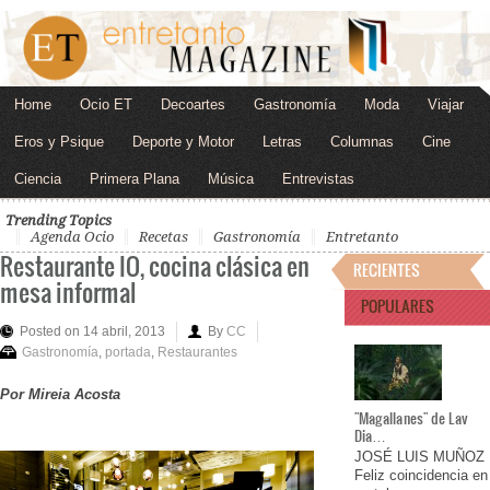
Home
Ocio ET
Decoartes
Gastronomía
Moda
Viajar
Eros y Psique
Deporte y Motor
Letras
Columnas
Cine
Ciencia
Primera Plana
Música
Entrevistas
Trending Topics
Agenda Ocio
Recetas
Gastronomía
Entretanto
Restaurante IO, cocina clásica en
RECIENTES
mesa informal
POPULARES
Posted on 14 abril, 2013
By
CC
Gastronomía
,
portada
,
Restaurantes
Por Mireia Acosta
"Magallanes" de Lav
Dia…
JOSÉ LUIS MUÑOZ
Feliz coincidencia en