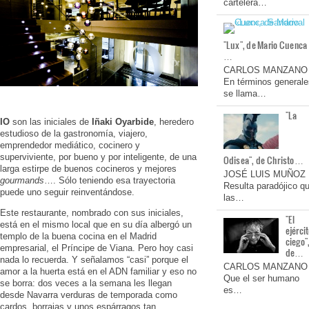
cartelera…
"Lux", de Mario Cuenca
…
CARLOS MANZANO
En términos generale
se llama…
"La
IO
son las iniciales de
Iñaki Oyarbide
, heredero
estudioso de la gastronomía, viajero,
emprendedor mediático, cocinero y
superviviente, por bueno y por inteligente, de una
Odisea", de Christo…
larga estirpe de buenos cocineros y mejores
JOSÉ LUIS MUÑOZ
gourmands
…. Sólo teniendo esa trayectoria
Resulta paradójico q
puede uno seguir reinventándose.
las…
Este restaurante, nombrado con sus iniciales,
"El
está en el mismo local que en su día albergó un
ejérci
templo de la buena cocina en el Madrid
ciego"
empresarial, el Príncipe de Viana. Pero hoy casi
de…
nada lo recuerda. Y señalamos “casi” porque el
CARLOS MANZANO
amor a la huerta está en el ADN familiar y eso no
Que el ser humano
se borra: dos veces a la semana les llegan
es…
desde Navarra verduras de temporada como
cardos, borrajas y unos espárragos tan