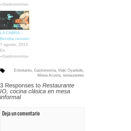
«Gastronomía»
LA CABRA –
Bendita revisión
7 agosto, 2013
En
«Gastronomía»
Entretanto
,
Gastronomía
,
Iñaki Oyarbide
,
Mireia Acosta
,
restaurantes
3 Responses to
Restaurante
IO, cocina clásica en mesa
informal
Deja un comentario