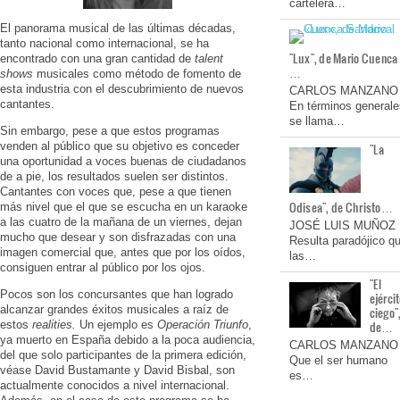
cartelera…
El panorama musical de las últimas décadas,
tanto nacional como internacional, se ha
"Lux", de Mario Cuenca
encontrado con una gran cantidad de
talent
…
shows
musicales como método de fomento de
esta industria con el descubrimiento de nuevos
CARLOS MANZANO
cantantes.
En términos generale
se llama…
Sin embargo, pese a que estos programas
venden al público que su objetivo es conceder
"La
una oportunidad a voces buenas de ciudadanos
de a pie, los resultados suelen ser distintos.
Cantantes con voces que, pese a que tienen
Odisea", de Christo…
más nivel que el que se escucha en un karaoke
a las cuatro de la mañana de un viernes, dejan
JOSÉ LUIS MUÑOZ
mucho que desear y son disfrazadas con una
Resulta paradójico q
imagen comercial que, antes que por los oídos,
las…
consiguen entrar al público por los ojos.
"El
Pocos son los concursantes que han logrado
ejérci
alcanzar grandes éxitos musicales a raíz de
ciego"
estos
realities.
Un ejemplo es
Operación Triunfo
,
de…
ya muerto en España debido a la poca audiencia,
CARLOS MANZANO
del que solo participantes de la primera edición,
Que el ser humano
véase David Bustamante y David Bisbal, son
es…
actualmente conocidos a nivel internacional.