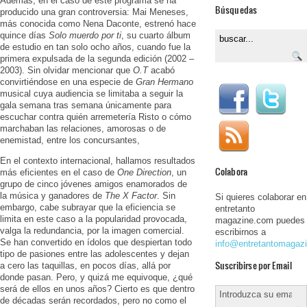
Además, en el caso de este programa se ha
Búsquedas
producido una gran controversia: Mai Meneses,
más conocida como Nena Daconte, estrenó hace
quince días
Solo muerdo por ti
, su cuarto álbum
de estudio en tan solo ocho años, cuando fue la
primera expulsada de la segunda edición (2002 –
2003). Sin olvidar mencionar que
O.T
acabó
convirtiéndose en una especie de
Gran Hermano
musical cuya audiencia se limitaba a seguir la
gala semana tras semana únicamente para
escuchar contra quién arremetería Risto o cómo
marchaban las relaciones, amorosas o de
enemistad, entre los concursantes,
En el contexto internacional, hallamos resultados
Colabora
más eficientes en el caso de
One Direction
, un
grupo de cinco jóvenes amigos enamorados de
la música y ganadores de
The X Factor
. Sin
Si quieres colaborar en
embargo, cabe subrayar que la eficiencia se
entretanto
limita en este caso a la popularidad provocada,
magazine.com puedes
valga la redundancia, por la imagen comercial.
escribirnos a
Se han convertido en ídolos que despiertan todo
info@entretantomagaz
tipo de pasiones entre las adolescentes y dejan
Suscribirse por Email
a cero las taquillas, en pocos días, allá por
donde pasan. Pero, y quizá me equivoque, ¿qué
será de ellos en unos años? Cierto es que dentro
de décadas serán recordados, pero no como el