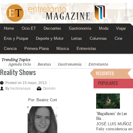
Home
Ocio ET
Decoartes
Gastronomía
Moda
Viajar
Eros y Psique
Deporte y Motor
Letras
Columnas
Cine
Ciencia
Primera Plana
Música
Entrevistas
Trending Topics
Agenda Ocio
Recetas
Gastronomía
Entretanto
Reality Shows
RECIENTES
POPULARES
Posted on 15 mayo, 2013
By
hectoranaya
Opinión
Por: Beatriz Cort
"Magallanes" de Lav
Dia…
JOSÉ LUIS MUÑOZ
Feliz coincidencia en