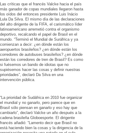
Las críticas que el francés Valcke hacia el país
más ganador de copas mundiales llegaron hasta
los oídos del entonces presidente Luis Inácio
Lula Da Silva. El mismo día de las declaraciones
del alto dirigente de la FIFA, el carismático líder
latinoamericano arremetió contra el organismo
deportivo, recalcando el papel de Brasil en el
mundo. “Terminó el Mundial de Suráfrica y ya
comienzan a decir: ¿en dónde están los
aeropuertos brasileños? ¿en dónde están los
corredores de autobuses brasileños? ¿en dónde
están los corredores de tren de Brasil? Es como
si fuésemos un bando de idiotas que no
supiésemos hacer las cosas y definir nuestras
prioridades”, declaró Da Silva en una
intervención pública.
“La prioridad de Sudáfrica en 2010 fue organizar
el mundial y no ganarlo, pero parece que en
Brasil sólo piensan en ganarlo y eso hay que
cambiarlo”, declaró Valcke un año después a la
cadena brasileña Globoesporte. El dirigente
francés añadió: “Lamento decir que Brasil no
está haciendo bien la cosas y la dirigencia de la
organización necesita una patada en el culo