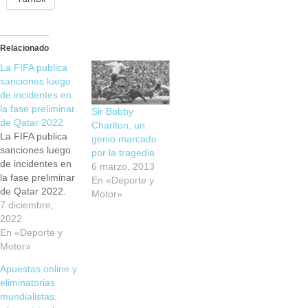
Relacionado
La FIFA publica
sanciones luego
de incidentes en
la fase preliminar
Sir Bobby
de Qatar 2022
Charlton, un
La FIFA publica
genio marcado
sanciones luego
por la tragedia
de incidentes en
6 marzo, 2013
la fase preliminar
En «Deporte y
de Qatar 2022.
Motor»
En los períodos
7 diciembre,
internacionales
2022
de septiembre y
En «Deporte y
octubre de la
Motor»
fase preliminar
Apuestas online y
de la Copa
eliminatorias
Mundial de la
mundialistas:
FIFA Qatar 2022