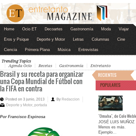
Home
Ocio ET
Decoartes
Gastronomía
Moda
Viajar
Eros y Psique
Deporte y Motor
Letras
Columnas
Cine
Ciencia
Primera Plana
Música
Entrevistas
Trending Topics
Agenda Ocio
Recetas
Gastronomía
Entretanto
Brasil y su receta para organizar
RECIENTES
una Copa Mundial de Fútbol con
POPULARES
la FIFA en contra
Posted on 3 junio, 2013
By
Redaccion
Deporte y Motor
,
portada
"Omaha", de Cole Webl
Por Francisco Espinosa
JOSÉ LUIS MUÑOZ
Menos es más.
Ejemplo…