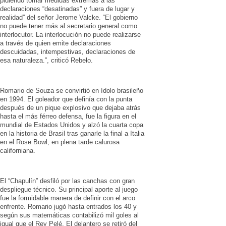
pidiendo tomar medidas extremas a las
declaraciones “desatinadas” y fuera de lugar y
realidad” del señor Jerome Valcke. “El gobierno
no puede tener más al secretario general como
interlocutor. La interlocución no puede realizarse
a través de quien emite declaraciones
descuidadas, intempestivas, declaraciones de
esa naturaleza.”, criticó Rebelo.
Romario de Souza se convirtió en ídolo brasileño
en 1994. El goleador que definía con la punta
después de un pique explosivo que dejaba atrás
hasta el más férreo defensa, fue la figura en el
mundial de Estados Unidos y alzó la cuarta copa
en la historia de Brasil tras ganarle la final a Italia
en el Rose Bowl, en plena tarde calurosa
californiana.
El “Chapulín” desfiló por las canchas con gran
despliegue técnico. Su principal aporte al juego
fue la formidable manera de definir con el arco
enfrente. Romario jugó hasta entrados los 40 y
según sus matemáticas contabilizó mil goles al
igual que el Rey Pelé. El delantero se retiró del