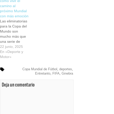
cómo vivir el
se observaron
camino al
una serie de
próximo Mundial
irregularidades
con más emoción
que la FIFA no
Las eliminatorias
dejaría pasar.
para la Copa del
Disfruta de
Mundo son
este…
mucho más que
una serie de
partidos
22 junio, 2025
clasificatorios.
En «Deporte y
Son una montaña
Motor»
rusa de
emociones,
Copa Mundial de Fútbol
,
deportes
,
donde cada
Entretanto
,
FIFA
,
Ginebra
punto puede
definir el destino
Deja un comentario
de una selección
nacional. Son
también el
momento en que
millones de
aficionados en