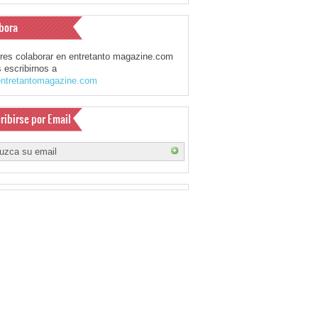
bora
eres colaborar en entretanto magazine.com
 escribirnos a
ntretantomagazine.com
ribirse por Email