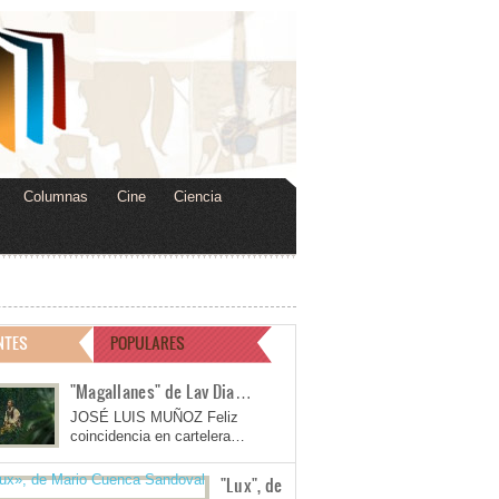
Columnas
Cine
Ciencia
NTES
POPULARES
"Magallanes" de Lav Dia…
JOSÉ LUIS MUÑOZ Feliz
coincidencia en cartelera…
"Lux", de