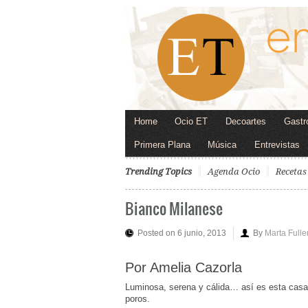
Home
Ocio ET
Decoartes
Gastr
Primera Plana
Música
Entrevistas
Trending Topics
Agenda Ocio
Recetas
Bianco Milanese
Posted on 6 junio, 2013
By
Marta Fulle
Por Amelia Cazorla
Luminosa, serena y cálida… así es esta casa
poros.