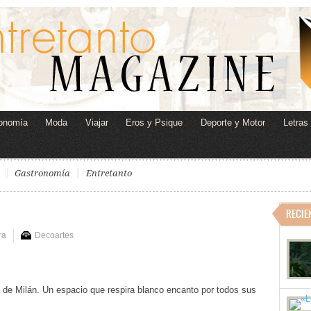
onomía
Moda
Viajar
Eros y Psique
Deporte y Motor
Letras
Gastronomía
Entretanto
RECIE
ra
Decoartes
 de Milán. Un espacio que respira blanco encanto por todos sus