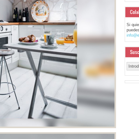
Cola
Si qui
puedes
info@e
Susc