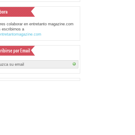
bora
eres colaborar en entretanto magazine.com
 escribirnos a
ntretantomagazine.com
ribirse por Email