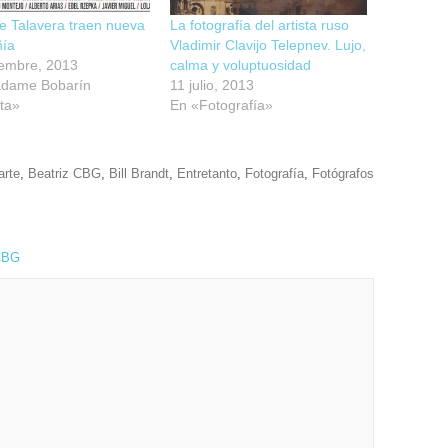
e Talavera traen nueva
La fotografía del artista ruso
ía
Vladimir Clavijo Telepnev. Lujo,
iembre, 2013
calma y voluptuosidad
dame Bobarín
11 julio, 2013
sta»
En «Fotografía»
arte
,
Beatriz CBG
,
Bill Brandt
,
Entretanto
,
Fotografía
,
Fotógrafos
 CBG