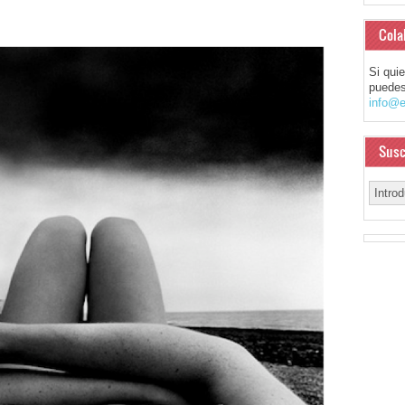
Cola
Si qui
puedes
info@e
Susc