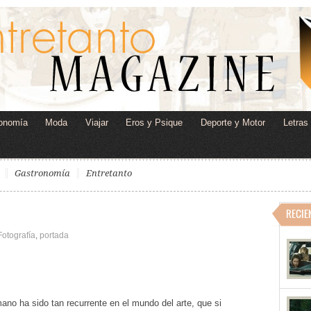
onomía
Moda
Viajar
Eros y Psique
Deporte y Motor
Letras
Gastronomía
Entretanto
RECIE
Fotografía
,
portada
no ha sido tan recurrente en el mundo del arte, que si