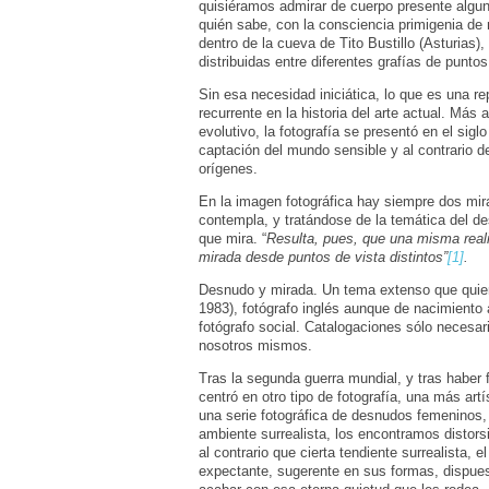
quisiéramos admirar de cuerpo presente algun
quién sabe, con la consciencia primigenia de
dentro de la cueva de Tito Bustillo (Asturia
distribuidas entre diferentes grafías de punto
Sin esa necesidad iniciática, lo que es una r
recurrente en la historia del arte actual. Más 
evolutivo, la fotografía se presentó en el sig
captación del mundo sensible y al contrario 
orígenes.
En la imagen fotográfica hay siempre dos mirad
contempla, y tratándose de la temática del de
que mira. “
Resulta, pues, que una misma real
mirada desde puntos de vista distintos”
[1]
.
Desnudo y mirada. Un tema extenso que quiero 
1983), fotógrafo inglés aunque de nacimiento
fotógrafo social. Catalogaciones sólo necesari
nosotros mismos.
Tras la segunda guerra mundial, y tras haber f
centró en otro tipo de fotografía, una más artí
una serie fotográfica de desnudos femeninos,
ambiente surrealista, los encontramos distor
al contrario que cierta tendiente surrealista, 
expectante, sugerente en sus formas, dispues