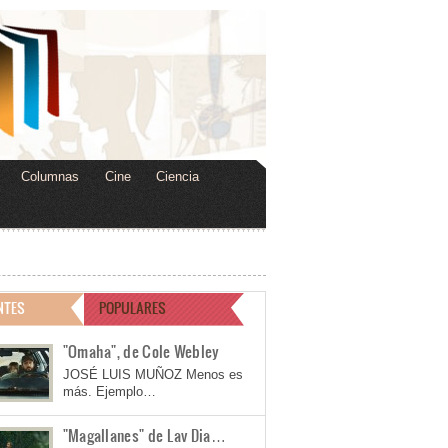
Columnas
Cine
Ciencia
NTES
POPULARES
"Omaha", de Cole Webley
JOSÉ LUIS MUÑOZ Menos es
más. Ejemplo…
"Magallanes" de Lav Dia…