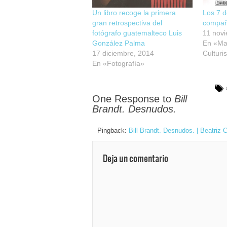
Un libro recoge la primera
Los 7 d
gran retrospectiva del
compañ
fotógrafo guatemalteco Luis
11 nov
González Palma
En «Ma
17 diciembre, 2014
Culturi
En «Fotografía»
One Response to
Bill
Brandt. Desnudos.
Pingback:
Bill Brandt. Desnudos. | Beatriz
Deja un comentario