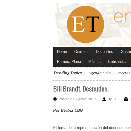
Home
Ocio ET
Decoartes
Gastr
Primera Plana
Música
Entrevistas
Trending Topics
Agenda Ocio
Recetas
Bill Brandt. Desnudos.
Posted on 7 junio, 2013
By
CC
Por Beatriz CBG
El tema de la representación del desnudo huma