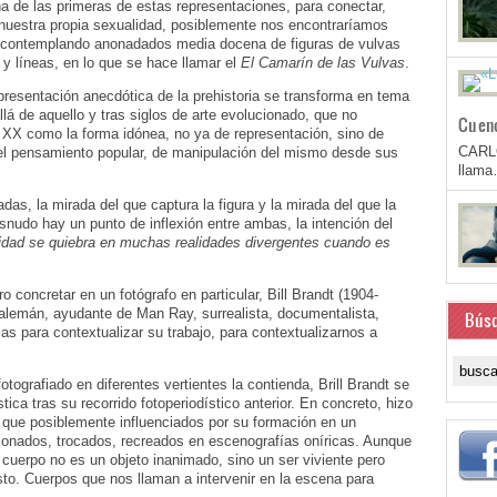
a de las primeras de estas representaciones, para conectar,
 nuestra propia sexualidad, posiblemente nos encontraríamos
s), contemplando anonadados media docena de figuras de vulvas
s y líneas, en lo que se hace llamar el
El Camarín de las Vulvas
.
epresentación anecdótica de la prehistoria se transforma en tema
allá de aquello y tras siglos de arte evolucionado, que no
Cuen
lo XX como la forma idónea, no ya de representación, sino de
CARL
del pensamiento popular, de manipulación del mismo desde sus
llam
as, la mirada del que captura la figura y la mirada del que la
snudo hay un punto de inflexión entre ambas, la intención del
idad se quiebra en muchas realidades divergentes cuando es
concretar en un fotógrafo en particular, Bill Brandt (1904-
 alemán, ayudante de Man Ray, surrealista, documentalista,
Bús
as para contextualizar su trabajo, para contextualizarnos a
otografiado en diferentes vertientes la contienda, Brill Brandt se
stica tras su recorrido fotoperiodístico anterior. En concreto, hizo
 que posiblemente influenciados por su formación en un
sionados, trocados, recreados en escenografías oníricas. Aunque
el cuerpo no es un objeto inanimado, sino un ser viviente pero
to. Cuerpos que nos llaman a intervenir en la escena para