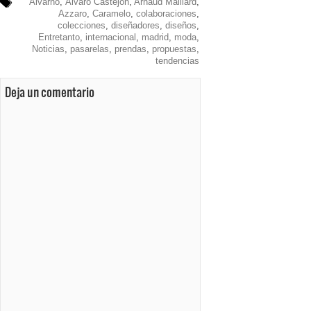
Alvarno
,
Álvaro Castejón
,
Arnaud Maillard
,
Azzaro
,
Caramelo
,
colaboraciones
,
colecciones
,
diseñadores
,
diseños
,
Entretanto
,
internacional
,
madrid
,
moda
,
Noticias
,
pasarelas
,
prendas
,
propuestas
,
tendencias
Deja un comentario