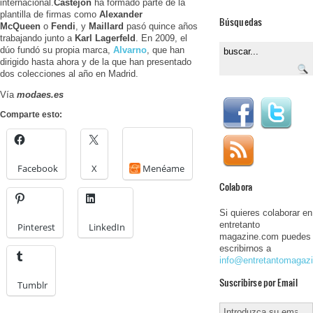
internacional.
Castejón
ha formado parte de la
plantilla de firmas como
Alexander
Búsquedas
McQueen
o
Fendi
, y
Maillard
pasó quince años
trabajando junto a
Karl Lagerfeld
. En 2009, el
dúo fundó su propia marca,
Alvarno
, que han
dirigido hasta ahora y de la que han presentado
dos colecciones al año en Madrid.
Vía
modaes.es
Comparte esto:
Facebook
X
Menéame
Colabora
Si quieres colaborar en
entretanto
Pinterest
LinkedIn
magazine.com puedes
escribirnos a
info@entretantomagaz
Suscribirse por Email
Tumblr