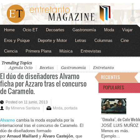
Home
Ocio ET
Decoartes
Gastronomía
Moda
Viajar
Eros y Psique
Deporte y Motor
Letras
Columnas
Cine
Ciencia
Primera Plana
Música
Entrevistas
Trending Topics
Agenda Ocio
Recetas
Gastronomía
Entretanto
El dúo de diseñadores Alvarno
RECIENTES
ficha por Azzaro tras el concurso
POPULARES
de Caramelo.
Posted on 11 junio, 2013
By
Minerva Santana
Moda
,
portada
"Omaha", de Cole Webl
Alvarno
cambia la moda española por la
internacional tras el concurso de Caramelo. El
JOSÉ LUIS MUÑOZ
dúo de diseñadores formado
Menos es más.
por
Arnaud
Maillard
y
Álvaro Castejón
, que
Ejemplo…