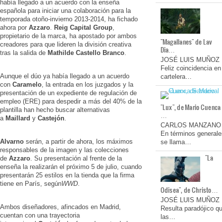
había llegado a un acuerdo con la enseña
española para iniciar una colaboración para la
temporada otoño-invierno 2013-2014, ha fichado
ahora por
Azzaro
.
Reig Capital Group
,
propietario de la marca, ha apostado por ambos
"Magallanes" de Lav
creadores para que lideren la división creativa
Dia…
tras la salida de
Mathilde Castello Branco
.
JOSÉ LUIS MUÑOZ
Feliz coincidencia en
Aunque el dúo ya había llegado a un acuerdo
cartelera…
con
Caramelo
, la entrada en los juzgados y la
presentación de un expediente de regulación de
empleo (ERE) para despedir a más del 40% de la
"Lux", de Mario Cuenca
plantilla han hecho buscar alternativas
…
a
Maillard
y
Castejón
.
CARLOS MANZANO
En términos generale
Alvarno
serán, a partir de ahora, los máximos
se llama…
responsables de la imagen y las colecciones
"La
de
Azzaro
. Su presentación al frente de la
enseña la realizarán el próximo 5 de julio, cuando
presentarán 25 estilos en la tienda que la firma
tiene en París, según
WWD
.
Odisea", de Christo…
JOSÉ LUIS MUÑOZ
Ambos diseñadores, afincados en Madrid,
Resulta paradójico q
cuentan con una trayectoria
las…