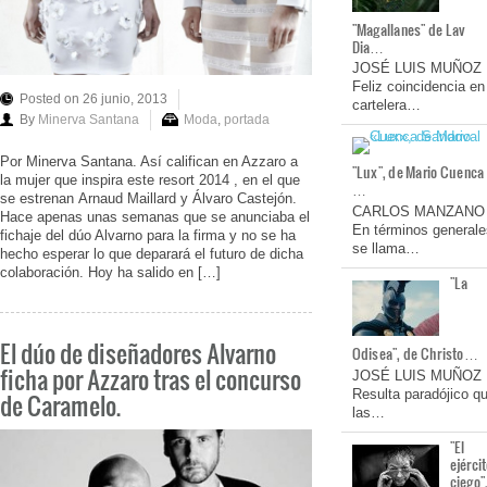
"Magallanes" de Lav
Dia…
JOSÉ LUIS MUÑOZ
Feliz coincidencia en
Posted on 26 junio, 2013
cartelera…
By
Minerva Santana
Moda
,
portada
Por Minerva Santana. Así califican en Azzaro a
"Lux", de Mario Cuenca
la mujer que inspira este resort 2014 , en el que
…
se estrenan Arnaud Maillard y Álvaro Castejón.
CARLOS MANZANO
Hace apenas unas semanas que se anunciaba el
En términos generale
fichaje del dúo Alvarno para la firma y no se ha
se llama…
hecho esperar lo que deparará el futuro de dicha
colaboración. Hoy ha salido en […]
"La
El dúo de diseñadores Alvarno
Odisea", de Christo…
ficha por Azzaro tras el concurso
JOSÉ LUIS MUÑOZ
Resulta paradójico q
de Caramelo.
las…
"El
ejérci
ciego"