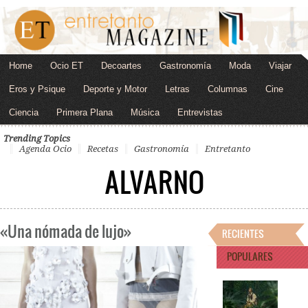
Home
Ocio ET
Decoartes
Gastronomía
Moda
Viajar
Eros y Psique
Deporte y Motor
Letras
Columnas
Cine
Ciencia
Primera Plana
Música
Entrevistas
Trending Topics
Agenda Ocio
Recetas
Gastronomía
Entretanto
ALVARNO
«Una nómada de lujo»
RECIENTES
POPULARES