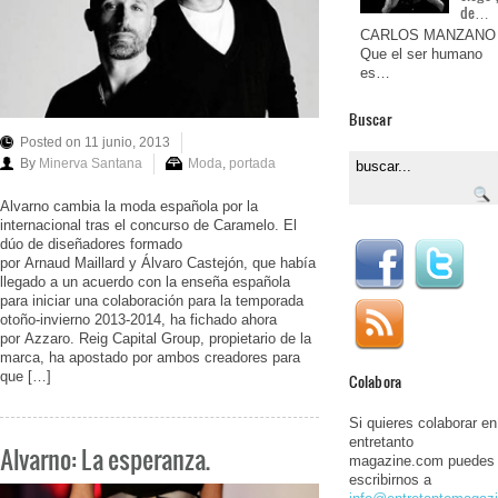
de…
CARLOS MANZANO
Que el ser humano
es…
Buscar
Posted on 11 junio, 2013
By
Minerva Santana
Moda
,
portada
Alvarno cambia la moda española por la
internacional tras el concurso de Caramelo. El
dúo de diseñadores formado
por Arnaud Maillard y Álvaro Castejón, que había
llegado a un acuerdo con la enseña española
para iniciar una colaboración para la temporada
otoño-invierno 2013-2014, ha fichado ahora
por Azzaro. Reig Capital Group, propietario de la
marca, ha apostado por ambos creadores para
que […]
Colabora
Si quieres colaborar en
entretanto
Alvarno: La esperanza.
magazine.com puedes
escribirnos a